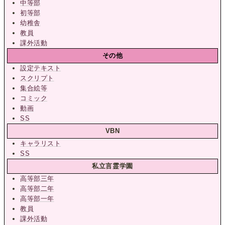
中等部
初等部
幼稚舎
教員
課外活動
その他
設定テキスト
スクリプト
集合絵等
コミック
動画
SS
VBN
キャラリスト
SS
私立言霊学園
高等部三年
高等部二年
高等部一年
教員
課外活動