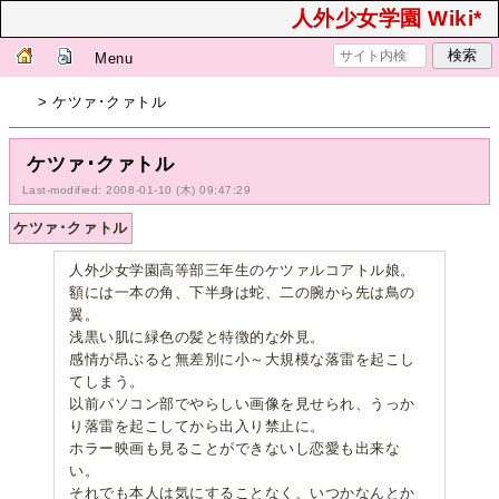
人外少女学園 Wiki*
Menu
> ケツァ･クァトル
ケツァ･クァトル
Last-modified: 2008-01-10 (木) 09:47:29
ケツァ･クァトル
人外少女学園高等部三年生のケツァルコアトル娘。
額には一本の角、下半身は蛇、二の腕から先は鳥の
翼。
浅黒い肌に緑色の髪と特徴的な外見。
感情が昂ぶると無差別に小～大規模な落雷を起こし
てしまう。
以前パソコン部でやらしい画像を見せられ、うっか
り落雷を起こしてから出入り禁止に。
ホラー映画も見ることができないし恋愛も出来な
い。
それでも本人は気にすることなく、いつかなんとか