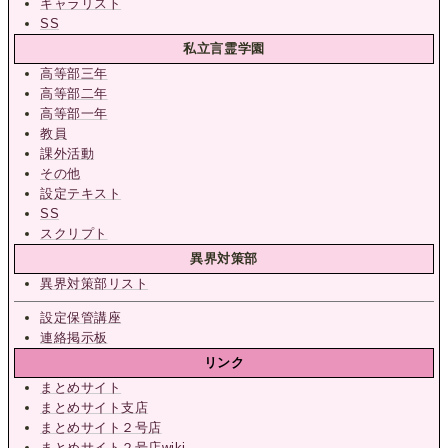
キャラリスト
SS
私立言霊学園
高等部三年
高等部二年
高等部一年
教員
課外活動
その他
設定テキスト
SS
スクリプト
異界対策部
異界対策部リスト
設定保管講座
連絡掲示板
リンク
まとめサイト
まとめサイト支店
まとめサイト２号店
まとめサイト２号店wiki