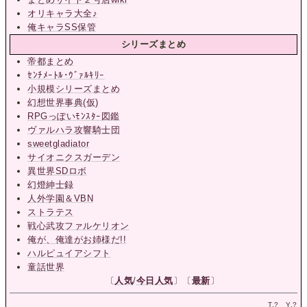
オリキャラ大全♪
俺キャラSS保管
シリーズまとめ
帝都まとめ
ｾﾝﾁﾒｰﾄﾙ･ｳﾞｧﾙｷﾘｰ
小規模シリーズまとめ
幻想世界事典(仮)
RPGっぽいﾓﾝｽﾀｰ図鑑
ヴァルハラ攻響騎士団
sweetgladiator
サイオニクスガーデン
異世界SDロボ
幻燈紳士録
人外学園＆VBN
ストラテス
戦心武攻ファルケリオン
俺が、俺達がお姉様だ!!
ハルピュイアシフト
童話世界
〔
人気
/
今日人気
〕〔
最新
〕
T.
?
Y.
?