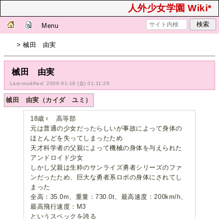
人外少女学園 Wiki*
Menu
> 械田 由実
械田 由実
Last-modified: 2008-01-18 (金) 01:11:26
械田 由実（カイダ ユミ）
18歳♀ 高等部
元は普通の少女だったらしいが事故によって身体の
ほとんどを失ってしまったため
天才科学者の父親によって機械の身体を与えられた
アンドロイド少女
しかし父親は生粋のサンライズ勇者シリーズのファ
ンだったため、巨大な勇者系ロボの身体にされてし
まった
全高：35.0m、重量：730.0t、最高速度：200km/h、
最高飛行速度：M3
というスペックを誇る