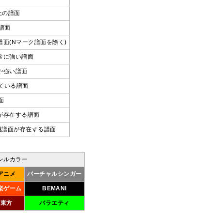
上の譜面
譜面
面(Nマーク譜面を除く)
常に強い譜面
や強い譜面
れている譜面
面
が存在する譜面
用譜面が存在する譜面
ンルカラー
アニメ
バーチャルシンガー
楽ゲーム
BEMANI
東方
バラエティ