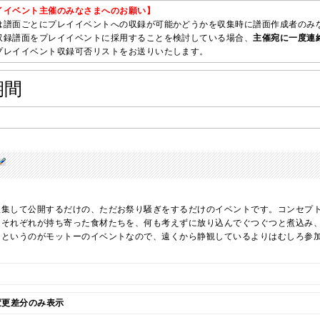
イイベント主催のみなさまへのお願い】
は譜面ごとにプレイイベントへの収録が可能かどうかを収集時に譜面作成者のみ
収録譜面をプレイイベントに採用することを検討している場合、
主催宛に一度連
プレイイベント収録可否リストをお送りいたします。
期間
収集して公開するだけの、ただお祭り騒ぎをするだけのイベントです。コンセプ
にそれぞれが持ち寄った食材たちを、何も考えずに放り込んでぐつぐつと煮込み
、というのがモットーのイベントなので、遠くから静観しているよりはむしろ参
ル変更差分のみ表示