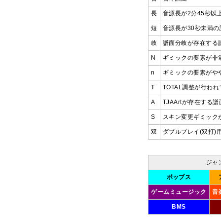
長
音源長が2分45秒以
短
音源長が30秒未満の
岐
譜面分岐が存在する譜
N
ギミックの要素が非
n
ギミックの要素がや
T
TOTAL調整が行わ
A
TJAArtが存在する譜
S
スキン変更ギミック
双
ダブルプレイ(双打)
ジャ
ポップス
ゲームミュージック
音
BMS