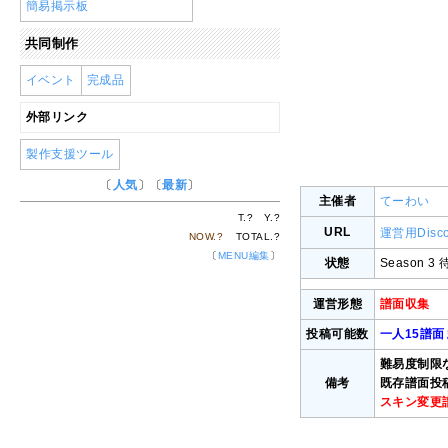
簡易掲示板
共同制作
イベント
完成品
外部リンク
製作支援ツール
〔
人気
〕〔
最新
〕
主催者
てーわい
T.
?
Y.
?
URL
運営用Disc
NOW.
?
TOTAL.
?
〔
MENU編集
〕
状態
Season 3
運営形態
譜面収集
投稿可能数
一人15譜面
難易度制限
備考
既存譜面投
スキン変更