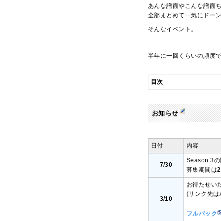
あんな譜面やこんな譜面
全部まとめて一気にドー
そんなイベント。
半年に一回くらいの頻度
目次
お知らせ
日付
内容
Season
7/30
募集期間は
2
お待たせい
(リンク先は
3/10
フルパック