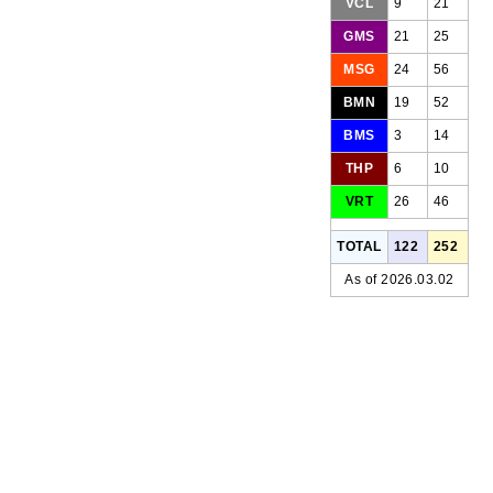
VCL
9
21
GMS
21
25
MSG
24
56
BMN
19
52
BMS
3
14
THP
6
10
VRT
26
46
TOTAL
122
252
As of 2026.03.02