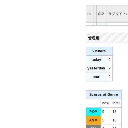
no
曲名
サブタイト
管理用
Visitors
today
?
yesterday
?
total
?
Scores of Genre
now
total
POP
9
18
ANM
5
10