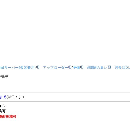
ordサーバー(仮装兼用)
アップローダー
/
予備
#闇鍋の集い
過去回D
 待機中
まで
(単位：tja)
なし
稿可
譜面投稿可