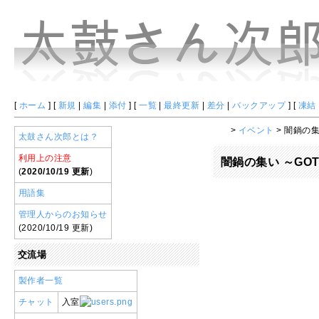
[
ホーム
] [
新規
|
編集
|
添付
] [
一覧
|
最終更新
|
差分
|
バックアップ
] [
凍結
>
イベント
> 闇鍋の集い
太鼓さん次郎とは？
利用上の注意
闇鍋の集い ～GOTT
(
2020/10/19 更新
)
用語集
管理人からのお知らせ
(2020/10/19 更新)
交流場
製作者一覧
チャット
入室