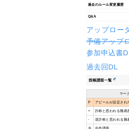
過去のルール変更履歴
Q&A
アップロー
予備アップ
参加申込書D
過去回DL
投稿譜面一覧
マー
P
アピールが設定され
+
詐称と思われる難易
-
逆詐称と思われる難
合
合作譜面