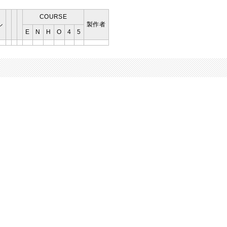
COURSE
ル
製作者
E
N
H
O
4
5