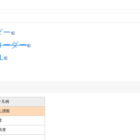
ダー
ローダー
L
ク凡例
た譜面
度
易度