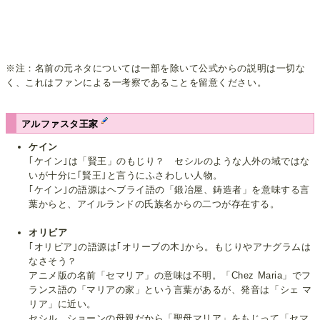
※注：名前の元ネタについては一部を除いて公式からの説明は一切な
く、これはファンによる一考察であることを留意ください。
アルファスタ王家
ケイン
｢ケイン｣は「賢王」のもじり？ セシルのような人外の域ではな
いが十分に｢賢王｣と言うにふさわしい人物。
｢ケイン｣の語源はヘブライ語の「鍛冶屋、鋳造者」を意味する言
葉からと、アイルランドの氏族名からの二つが存在する。
オリビア
｢オリビア｣の語源は｢オリーブの木｣から。もじりやアナグラムは
なさそう？
アニメ版の名前「セマリア」の意味は不明。「Chez Maria」でフ
ランス語の「マリアの家」という言葉があるが、発音は「シェ マ
リア」に近い。
セシル、ショーンの母親だから「聖母マリア」をもじって「セマ