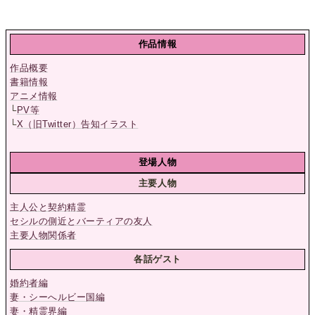
作品情報
作品概要
書籍情報
アニメ情報
└
PV等
└
X（旧Twitter）告知イラスト
登場人物
主要人物
主人公と契約精霊
セシルの側近とバーティアの友人
主要人物関係者
各話ゲスト
婚約者編
妻・シーへルビー国編
妻・精霊界編