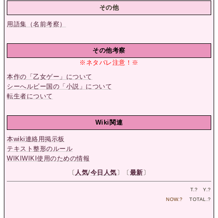
その他
用語集（名前考察）
その他考察
※ネタバレ注意！※
本作の「乙女ゲー」について
シーへルビー国の「小説」について
転生者について
Wiki関連
本wiki連絡用掲示板
テキスト整形のルール
WIKIWIKI使用のための情報
〔
人気
/
今日人気
〕〔
最新
〕
T.
?
Y.
?
NOW.
?
TOTAL.
?