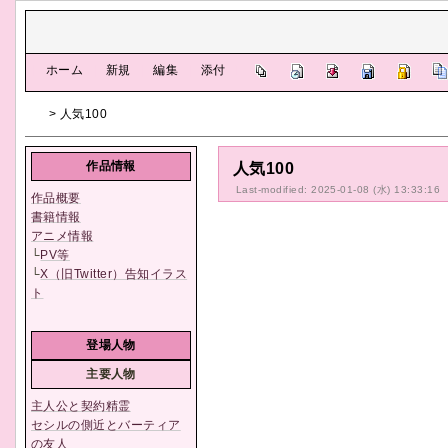
[
ホーム
|
新規
|
編集
|
添付
]
> 人気100
作品情報
人気100
Last-modified: 2025-01-08 (水) 13:33:16
作品概要
書籍情報
アニメ情報
└
PV等
└
X（旧Twitter）告知イラス
ト
登場人物
主要人物
主人公と契約精霊
セシルの側近とバーティア
の友人