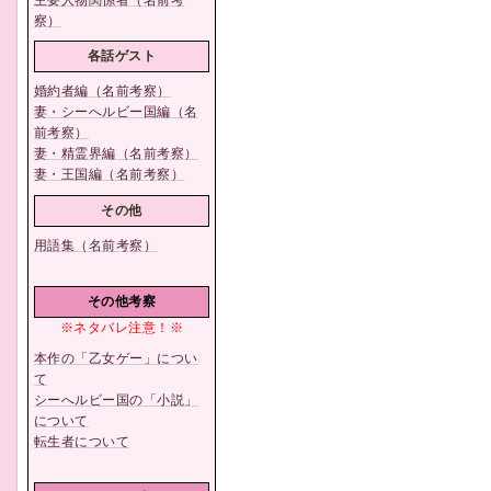
察）
各話ゲスト
婚約者編（名前考察）
妻・シーへルビー国編（名
前考察）
妻・精霊界編（名前考察）
妻・王国編（名前考察）
その他
用語集（名前考察）
その他考察
※ネタバレ注意！※
本作の「乙女ゲー」につい
て
シーへルビー国の「小説」
について
転生者について