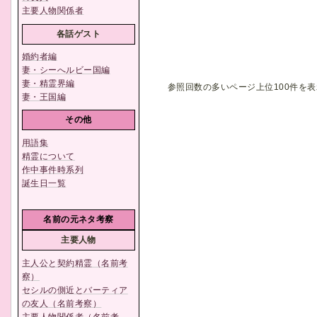
主要人物関係者
各話ゲスト
婚約者編
妻・シーへルビー国編
妻・精霊界編
参照回数の多いページ上位100件を表示
妻・王国編
その他
用語集
精霊について
作中事件時系列
誕生日一覧
名前の元ネタ考察
主要人物
主人公と契約精霊（名前考
察）
セシルの側近とバーティア
の友人（名前考察）
主要人物関係者（名前考