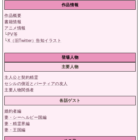
作品情報
作品概要
書籍情報
アニメ情報
└
PV等
└
X（旧Twitter）告知イラスト
登場人物
主要人物
主人公と契約精霊
セシルの側近とバーティアの友人
主要人物関係者
各話ゲスト
婚約者編
妻・シーへルビー国編
妻・精霊界編
妻・王国編