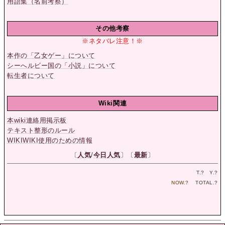
用語集（名前考察）
その他考察
※ネタバレ注意！※
本作の「乙女ゲー」について
シーへルビー国の「小説」について
転生者について
Wiki関連
本wiki連絡用掲示板
テキスト整形のルール
WIKIWIKI使用のための情報
〔
人気
/
今日人気
〕〔
最新
〕
T.
?
Y.
?
NOW.
?
TOTAL.
?