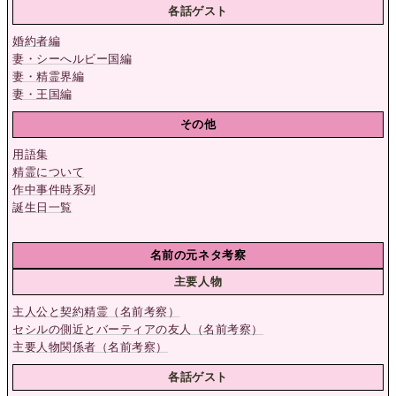
各話ゲスト
婚約者編
妻・シーへルビー国編
妻・精霊界編
妻・王国編
その他
用語集
精霊について
作中事件時系列
誕生日一覧
名前の元ネタ考察
主要人物
主人公と契約精霊（名前考察）
セシルの側近とバーティアの友人（名前考察）
主要人物関係者（名前考察）
各話ゲスト