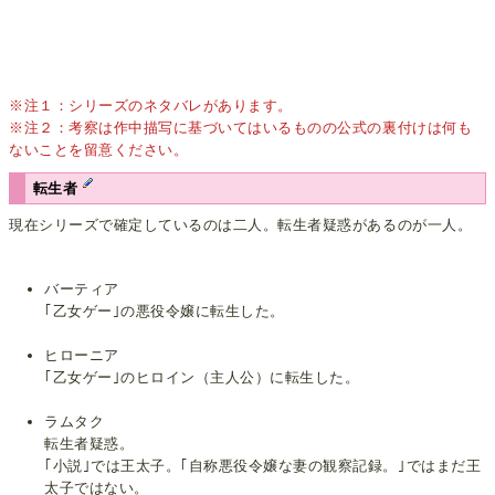
※注１：シリーズのネタバレがあります。
※注２：考察は作中描写に基づいてはいるものの公式の裏付けは何も
ないことを留意ください。
転生者
現在シリーズで確定しているのは二人。転生者疑惑があるのが一人。
バーティア
｢乙女ゲー｣の悪役令嬢に転生した。
ヒローニア
｢乙女ゲー｣のヒロイン（主人公）に転生した。
ラムタク
転生者疑惑。
｢小説｣では王太子。｢自称悪役令嬢な妻の観察記録。｣ではまだ王
太子ではない。