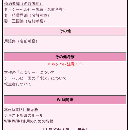
婚約者編（名前考察）
妻・シーへルビー国編（名前考察）
妻・精霊界編（名前考察）
妻・王国編（名前考察）
その他
用語集（名前考察）
その他考察
※ネタバレ注意！※
本作の「乙女ゲー」について
シーへルビー国の「小説」について
転生者について
Wiki関連
本wiki連絡用掲示板
テキスト整形のルール
WIKIWIKI使用のための情報
〔
人気
/
今日人気
〕〔
最新
〕