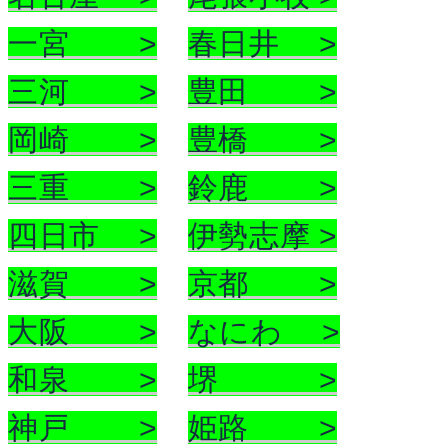
一宮 >
春日井 >
三河 >
豊田 >
岡崎 >
豊橋 >
三重 >
鈴鹿 >
四日市 >
伊勢志摩 >
滋賀 >
京都 >
大阪 >
なにわ >
和泉 >
堺 >
神戸 >
姫路 >