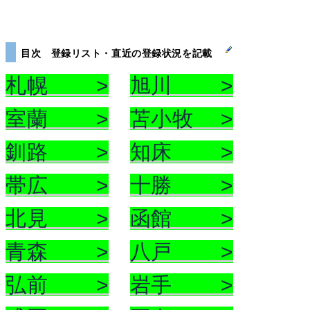
目次 登録リスト・直近の登録状況を記載
札幌 >
旭川 >
室蘭 >
苫小牧 >
釧路 >
知床 >
帯広 >
十勝 >
北見 >
函館 >
青森 >
八戸 >
弘前 >
岩手 >