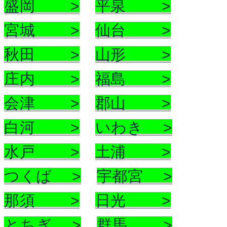
盛岡 >
平泉 >
宮城 >
仙台 >
秋田 >
山形 >
庄内 >
福島 >
会津 >
郡山 >
白河 >
いわき >
水戸 >
土浦 >
つくば >
宇都宮 >
那須 >
日光 >
とちぎ >
群馬 >