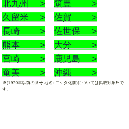
北九州 >
筑豊 >
久留米 >
佐賀 >
長崎 >
佐世保 >
熊本 >
大分 >
宮崎 >
鹿児島 >
奄美 >
沖縄 >
※(1970年以前の番号 地名+二ケタ化前)については掲載対象外で
す。