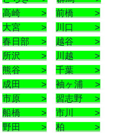
高崎 >
前橋 >
大宮 >
川口 >
春日部 >
越谷 >
所沢 >
川越 >
熊谷 >
千葉 >
成田 >
袖ヶ浦 >
市原 >
習志野 >
船橋 >
市川 >
野田 >
柏 >