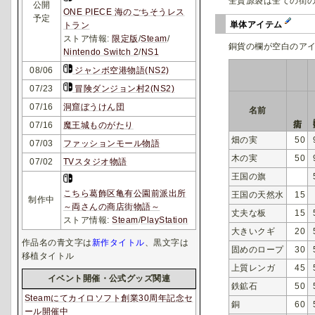
全資源袋は全ての街
公開
ONE PIECE 海のごちそうレス
予定
単体アイテム
トラン
ストア情報:
限定版
/
Steam
/
銅貨の欄が空白のア
Nintendo Switch 2
/
NS1
08/06
ジャンボ空港物語(NS2)
07/23
冒険ダンジョン村2(NS2)
07/16
洞窟ぼうけん団
名前
07/16
魔王城ものがたり
畑の実
50
07/03
ファッションモール物語
木の実
50
07/02
TVスタジオ物語
王国の旗
こちら葛飾区亀有公園前派出所
王国の天然水
15
制作中
～両さんの商店街物語～
丈夫な板
15
ストア情報:
Steam
/
PlayStation
大きいクギ
20
作品名の青文字は
新作タイトル
、黒文字は
固めのロープ
30
移植タイトル
上質レンガ
45
イベント開催・公式グッズ関連
鉄鉱石
50
Steamにてカイロソフト創業30周年記念セ
銅
60
ール開催中