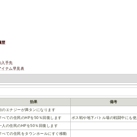
履歴
の入手先
アイテム早見表
効果
備考
街のエナジーが満タンになります
すべての住民のHPを50％回復します
ボス戦や地下バトル場の戦闘中にも使
一人の住民のHPを50％回復します
すべての住民をタウンホールにすぐ移動