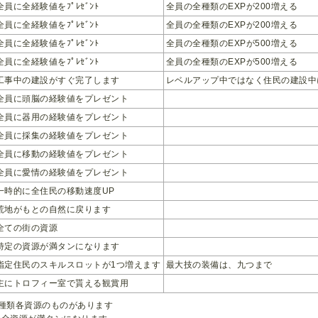
全員に全経験値をﾌﾟﾚｾﾞﾝﾄ
全員の全種類のEXPが200増える
全員に全経験値をﾌﾟﾚｾﾞﾝﾄ
全員の全種類のEXPが200増える
全員に全経験値をﾌﾟﾚｾﾞﾝﾄ
全員の全種類のEXPが500増える
全員に全経験値をﾌﾟﾚｾﾞﾝﾄ
全員の全種類のEXPが500増える
工事中の建設がすぐ完了します
レベルアップ中ではなく住民の建設中
全員に頭脳の経験値をプレゼント
全員に器用の経験値をプレゼント
全員に採集の経験値をプレゼント
全員に移動の経験値をプレゼント
全員に愛情の経験値をプレゼント
一時的に全住民の移動速度UP
荒地がもとの自然に戻ります
全ての街の資源
特定の資源が満タンになります
指定住民のスキルスロットが1つ増えます
最大技の装備は、九つまで
主にトロフィー室で貰える観賞用
種類各資源のものがあります