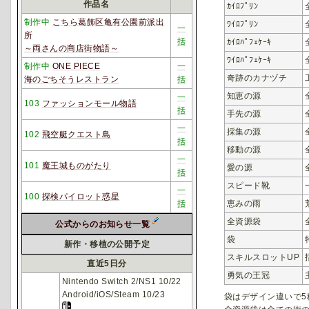
作品名
ｶｲﾛﾌﾟﾘﾝ
制作中
こちら葛飾区亀有公園前派出
ﾜｲﾛﾌﾟﾘﾝ
一
所
括
ｶｲﾛﾊﾟﾌｪｹｰｷ
～両さんの商店街物語～
ﾜｲﾛﾊﾟﾌｪｹｰｷ
制作中
ONE PIECE
一
奇跡のカナヅチ
海のごちそうレストラン
括
知恵の源
一
103
ファッションモール物語
括
手先の源
一
採集の源
102
飛空艇クエスト島
括
移動の源
一
101
魔王城ものがたり
愛の源
括
スピード靴
一
100
探検パイロット惑星
恵みの雨
括
全資源袋
公式からのお知らせ一覧
袋
新作・移植の公開予定
スキルスロットUP
直近5日分
勇気の王冠
Nintendo Switch 2/NS1 10/22
Android/iOS/Steam 10/23
袋はデザイン違いで5