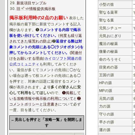
新規項目サンプル
小型の笛
旧 ﾍﾟｯﾄ情報提供掲示板
聖なる薬草
掲示板利用時の2点のお願い
表示した
聖なる葉
掲示板の最下部に新規でコメントする記入
元気シチュー
欄があります。❶
コメントする内容で掲示
板を使い分けしてください。
(
何度も繰り返
元気おにぎり
されてきた場荒れの防止
)❷
返信する際は対
魔法の秘薬
象コメントの先頭にある◯(ラジオボタン)を
微量の秘薬
押してからコメントしてください。
(
関連付
けをお願いする理由
)
カイロソフト関連の非
命のろうそく
公式コミュニティ
も利用してみてくださ
目覚めの器
い。返信が多くてコメントの先頭に◯がな
王国の源
い場合は遡って枝コメントの先頭にある◯
を押すと、対象の話題に返信するコメント
HPの源
欄が表示されます。
より多くの皆さんに安
MPの源
心して利用をしてほしい
ので、
❶掲載して
元気の源
いる攻略情報や掲示板の利用について
と
❷
コメントポリシーと注意書き
について必ず
力の源
一度、目を通してください。
守りの源
←見出しを押すと「攻略一覧」を開閉しま
早さの源
す
運の源