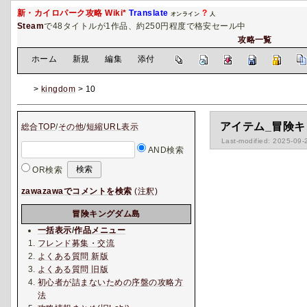
新・カイロパーク攻略 Wiki*
Translate
?
オンライン
人
Steam
で48タイトルが1作品、約250円程度で格安セール中
攻略一覧
[
ホーム
|
新規
|
編集
|
添付
]
>
kingdom
> 10
アイテム_冒険
総合TOP
/
その他
/
短縮URL表示
Last-modified: 2025-09-
AND検索
OR検索
zawazawaでコメントを検索
(注釈)
冒険キングダム島
一括表示
/
作品メニュー
フレンド募集・交流
よくある質問 新版
よくある質問 旧版
初心者が詰まないための序盤の攻略方
法