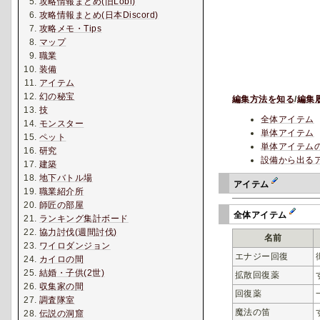
攻略情報まとめ(旧Lobi)
攻略情報まとめ(日本Discord)
攻略メモ・Tips
マップ
職業
装備
アイテム
幻の秘宝
編集方法を知る
/
編集
技
全体アイテム
モンスター
単体アイテム
ペット
単体アイテム
研究
設備から出る
建築
地下バトル場
アイテム
職業紹介所
師匠の部屋
全体アイテム
ランキング集計ボード
協力討伐(週間討伐)
名前
ワイロダンジョン
エナジー回復
カイロの間
結婚・子供(2世)
拡散回復薬
収集家の間
回復薬
調査隊室
魔法の笛
伝説の洞窟