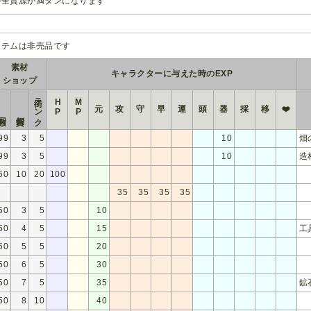
の全資源が満タンになります
イテムは非売品です
素材
キャラクターに与えた時のEXP
ショップ
街ランク
HP
MP
元
攻
守
早
運
頭
器
採
移
❤️
99
3
5
10
畑
99
3
5
10
造
50
10
20
100
35
35
35
35
50
3
5
10
50
4
5
15
工
50
5
5
20
50
6
5
30
50
7
5
35
鉱
50
8
10
40