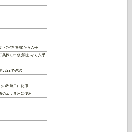
マト(室内設備)から入手
野菜探し中級(調査)から入手
屋Lv22で確認
沌の岩運用に使用
物のエサ運用に使用