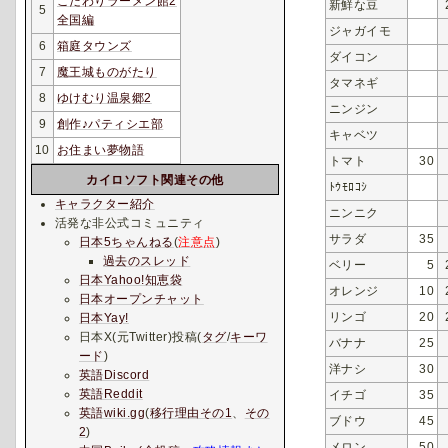
こだわりラーメン館2
新鮮な豆
5
全国編
ジャガイモ
6
箱庭タウンズ
ダイコン
7
魔王城ものがたり
タマネギ
8
ゆけむり温泉郷2
ニンジン
9
創作♪パティシエ部
キャベツ
10
お住まい夢物語
トマト
30
カイロソフト関連その他
ﾄｳﾓﾛｺｼ
キャラクター紹介
ニンニク
活発な非公式コミュニティ
サラダ
35
日本5ちゃんねる
(
注意点
)
過去のスレッド
ベリー
5
日本Yahoo!知恵袋
オレンジ
10
日本オープンチャット
リンゴ
20
日本Yay!
日本X(元Twitter)投稿(
タグ
/
キーワ
バナナ
25
ード
)
洋ナシ
30
英語Discord
英語Reddit
イチゴ
35
英語wiki.gg
(
移行理由その1
、
その
ブドウ
45
2
)
メロン
50