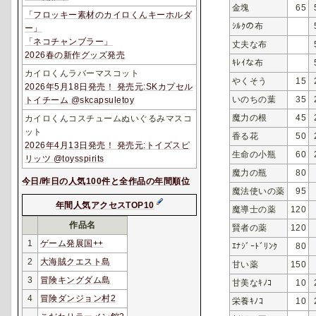
金塊
65
「フロッキー素材のカイロくんキーホルダ
ｼﾙｸの布
ー」
「ネコチャンブラー」
丈夫な布
2026春の新作グッズ発売
ｷﾚｲな布
カイロくんラバーマスコット
やくそう
15
2026年5月18日発売！ 発売元:SKカプセル
いのちの葉
35
トイチーム @skcapsuletoy
魔力の根
45
カイロくんコスチュームぬいぐるみマスコ
ット
香る花
50
2026年4月13日発売！ 発売元:トイズスピ
生命の小瓶
60
リッツ @toysspirits
魔力の瓶
80
今日/昨日の人気100件と全作品の年間順位
魔法使いの薬
95
年間人気アクセスTOP10
魔導士の薬
120
作品名
賢者の薬
120
1
ゲーム発展国++
ｴﾅｼﾞｰﾄﾞﾘﾝｸ
80
2
大海賊クエスト島
甘い薬
150
3
冒険キングダム島
甘美なｷﾉｺ
10
4
冒険ダンジョン村2
栄養ｷﾉｺ
10