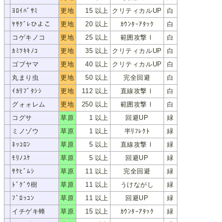
ﾖﾛｲﾊﾞｻﾐ
更地
15 以上
クリティカルUP
白
ﾖﾛｲﾊﾞｻﾐ
ﾔｻｸﾞﾚひよこ
更地
20 以上
ｶｳﾝﾀｰｱﾀｯｸ
白
ﾔｻｸﾞﾚﾋﾖｺ
コゲキノコ
更地
25 以上
範囲攻撃Ⅰ
白
ｺｹﾞｷﾉｺ
ｶﾐﾂｷｷﾉｺ
更地
35 以上
クリティカルUP
白
ｶﾐﾂｷｷﾉｺ
ゴブヤマ
更地
40 以上
クリティカルUP
白
ｺﾞﾌﾞﾔﾏ
丸まり虫
更地
50 以上
完全回避
白
ﾏﾙﾏﾘﾑｼ
ｲｶﾘﾌﾞﾀｼｼ
更地
112 以上
直線攻撃Ⅰ
白
ｲｶﾘﾌﾞﾀｼｼ
グォォレム
更地
250 以上
範囲攻撃Ⅰ
白
ｸﾞｫｫﾚﾑ
コグサ
草原
1 以上
回避UP
緑
ｺｸﾞｻ
ミノゾウ
草原
1 以上
半ﾘﾌﾚｸﾄ
緑
ﾐﾉｿﾞｳ
ﾈｯｺﾛﾝ
草原
5 以上
直線攻撃Ⅰ
緑
ﾈｯｺﾛﾝ
ﾓﾘﾉｽｹ
草原
5 以上
回避UP
緑
ﾓﾘﾉｽｹ
ｻｹﾋﾞﾑｼ
草原
11 以上
完全回避
緑
ｻｹﾋﾞﾑｼ
ﾄﾞｸﾞｳ樹
草原
11 以上
うけながし
緑
ﾄﾞｸﾞｳｼﾞｭ
ﾌﾞﾛｯｺﾝ
草原
11 以上
回避UP
緑
ﾌﾞﾛｯｺﾝ
イチゲキ蜂
草原
15 以上
ｶｳﾝﾀｰｱﾀｯｸ
緑
ｲﾁｹﾞｷﾊﾞﾁ