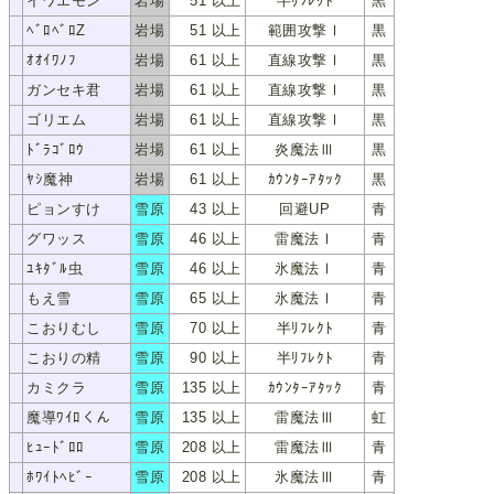
イワエモン
岩場
51 以上
半ﾘﾌﾚｸﾄ
黒
ｲﾜｴﾓﾝ
ﾍﾞﾛﾍﾞﾛZ
岩場
51 以上
範囲攻撃Ⅰ
黒
ﾍﾞﾛﾍﾞﾛZ
ｵｵｲﾜﾉﾌ
岩場
61 以上
直線攻撃Ⅰ
黒
ｵｵｲﾜﾉﾌ
ガンセキ君
岩場
61 以上
直線攻撃Ⅰ
黒
ｶﾞﾝｾｷｸﾝ
ゴリエム
岩場
61 以上
直線攻撃Ⅰ
黒
ｺﾞﾘｴﾑ
ﾄﾞﾗｺﾞﾛｳ
岩場
61 以上
炎魔法Ⅲ
黒
ﾄﾞﾗｺﾞﾛｳ
ﾔｼ魔神
岩場
61 以上
ｶｳﾝﾀｰｱﾀｯｸ
黒
ﾔｼﾏｼﾞﾝ
ピョンすけ
雪原
43 以上
回避UP
青
ﾋﾟｮﾝｽｹ
グワッス
雪原
46 以上
雷魔法Ⅰ
青
ｸﾞﾜｯｽ
ﾕｷﾀﾞﾙ虫
雪原
46 以上
氷魔法Ⅰ
青
ﾕｷﾀﾞﾙﾑｼ
もえ雪
雪原
65 以上
氷魔法Ⅰ
青
ﾓｴﾕｷ
こおりむし
雪原
70 以上
半ﾘﾌﾚｸﾄ
青
ｺｵﾘﾑｼ
こおりの精
雪原
90 以上
半ﾘﾌﾚｸﾄ
青
ｺｵﾘﾉｾｲ
カミクラ
雪原
135 以上
ｶｳﾝﾀｰｱﾀｯｸ
青
ｶﾐｸﾗ
魔導ﾜｲﾛくん
雪原
135 以上
雷魔法Ⅲ
虹
ﾏﾄﾞｳﾜｲﾛｸﾝ
ﾋｭｰﾄﾞﾛﾛ
雪原
208 以上
雷魔法Ⅲ
青
ﾋｭｰﾄﾞﾛﾛ
ﾎﾜｲﾄﾍﾋﾞｰ
雪原
208 以上
氷魔法Ⅲ
青
ﾎﾜｲﾄﾍﾋﾞｰ