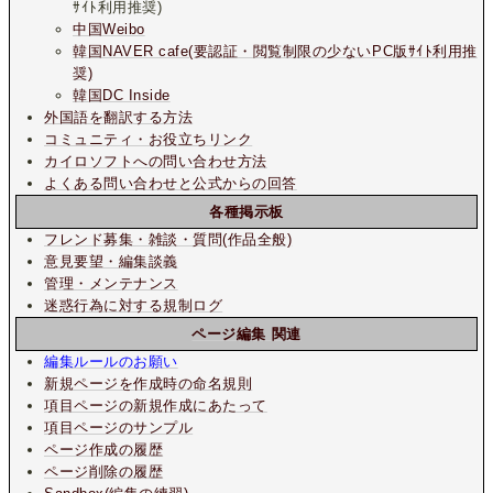
ｻｲﾄ利用推奨)
中国Weibo
韓国NAVER cafe(要認証・閲覧制限の少ないPC版ｻｲﾄ利用推
奨)
韓国DC Inside
外国語を翻訳する方法
コミュニティ・お役立ちリンク
カイロソフトへの問い合わせ方法
よくある問い合わせと公式からの回答
各種掲示板
フレンド募集・雑談・質問(作品全般)
意見要望・編集談義
管理・メンテナンス
迷惑行為に対する規制ログ
ページ編集 関連
編集ルールのお願い
新規ページを作成時の命名規則
項目ページの新規作成にあたって
項目ページのサンプル
ページ作成の履歴
ページ削除の履歴