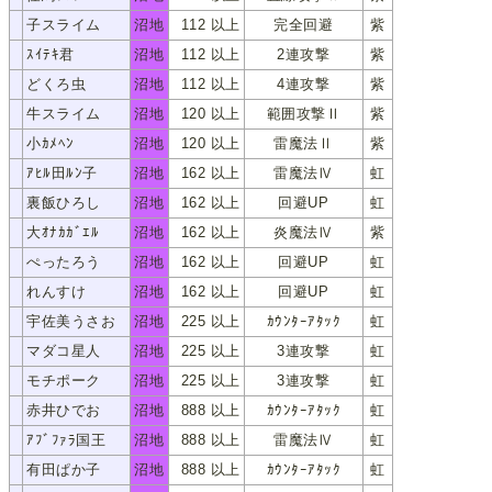
子スライム
沼地
112 以上
完全回避
紫
ｺｽﾗｲﾑ
ｽｲﾃｷ君
沼地
112 以上
2連攻撃
紫
ｽｲﾃｷｸﾝ
どくろ虫
沼地
112 以上
4連攻撃
紫
ﾄﾞｸﾛﾑｼ
牛スライム
沼地
120 以上
範囲攻撃Ⅱ
紫
ｳｼｽﾗｲﾑ
小ｶﾒﾍﾝ
沼地
120 以上
雷魔法Ⅱ
紫
ｺｶﾒﾍﾝ
ｱﾋﾙ田ﾙﾝ子
沼地
162 以上
雷魔法Ⅳ
虹
ｱﾋﾙﾀﾞﾙﾝｺ
裏飯ひろし
沼地
162 以上
回避UP
虹
ｳﾗﾒｼﾋﾛｼ
大ｵﾅｶｶﾞｴﾙ
沼地
162 以上
炎魔法Ⅳ
紫
ｵｵｵﾅｶｶﾞｴﾙ
ぺったろう
沼地
162 以上
回避UP
虹
ﾍﾟｯﾀﾛｳ
れんすけ
沼地
162 以上
回避UP
虹
ﾚﾝｽｹ
宇佐美うさお
沼地
225 以上
ｶｳﾝﾀｰｱﾀｯｸ
虹
ｳｻﾐｳｻｵ
マダコ星人
沼地
225 以上
3連攻撃
虹
ﾏﾀﾞｺｾｲｼﾞﾝ
モチポーク
沼地
225 以上
3連攻撃
虹
ﾓﾁﾎﾟｰｸ
赤井ひでお
沼地
888 以上
ｶｳﾝﾀｰｱﾀｯｸ
虹
ｱｶｲﾋﾃﾞｵ
ｱﾌﾞﾌｧﾗ国王
沼地
888 以上
雷魔法Ⅳ
虹
ｱﾌﾞﾌｧﾗｺｸｵｳ
有田ぱか子
沼地
888 以上
ｶｳﾝﾀｰｱﾀｯｸ
虹
ｱﾘﾀﾊﾟｶｺ