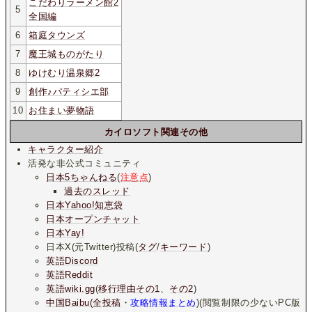
こだわりラーメン館2
5
全国編
6
箱庭タウンズ
7
魔王城ものがたり
8
ゆけむり温泉郷2
9
創作♪パティシエ部
10
お住まい夢物語
カイロソフト関連その他
キャラクター紹介
活発な非公式コミュニティ
日本5ちゃんねる
(
注意点
)
過去のスレッド
日本Yahoo!知恵袋
日本オープンチャット
日本Yay!
日本X(元Twitter)投稿(
タグ
/
キーワード
)
英語Discord
英語Reddit
英語wiki.gg
(
移行理由その1
、
その2
)
中国Baibu(全投稿
・
攻略情報まとめ
)(閲覧制限の少ないPC版