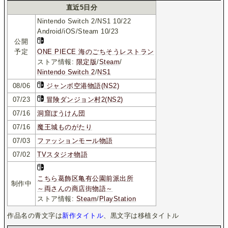
直近5日分
Nintendo Switch 2/NS1 10/22
Android/iOS/Steam 10/23
公開
予定
ONE PIECE 海のごちそうレストラン
ストア情報:
限定版
/
Steam
/
Nintendo Switch 2
/
NS1
08/06
ジャンボ空港物語(NS2)
07/23
冒険ダンジョン村2(NS2)
07/16
洞窟ぼうけん団
07/16
魔王城ものがたり
07/03
ファッションモール物語
07/02
TVスタジオ物語
こちら葛飾区亀有公園前派出所
制作中
～両さんの商店街物語～
ストア情報:
Steam
/
PlayStation
作品名の青文字は
新作タイトル
、黒文字は移植タイトル