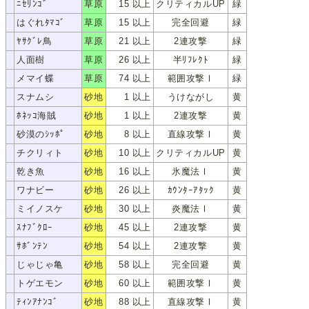
ﾆｾﾘﾝｺﾞ
草原
15 以上
クリティカルUP
緑
ﾆｾﾘﾝｺﾞ
はぐれﾀﾏｺﾞ
草原
15 以上
完全回避
緑
ﾊｸﾞﾚﾀﾏｺﾞ
ﾔｻｸﾞﾚ鳥
草原
21 以上
2連攻撃
緑
ﾔｻｸﾞﾚﾄﾞﾘ
人面樹
草原
26 以上
半ﾘﾌﾚｸﾄ
緑
ｼﾞﾝﾒﾝｼﾞｭ
メマイ蝶
草原
74 以上
範囲攻撃Ⅰ
緑
ﾒﾏｲﾁｮｳ
スナムシ
砂地
1 以上
うけながし
黄
ｽﾅﾑｼ
ﾎﾈｯｺ海賊
砂地
1 以上
2連攻撃
黄
ﾎﾈｯｺｶｲｿﾞｸ
砂漠のｼｯﾎﾟ
砂地
8 以上
直線攻撃Ⅰ
黄
ｻﾊﾞｸﾉｼｯﾎﾟ
チクリィト
砂地
10 以上
クリティカルUP
黄
ﾁｸﾘｨﾄ
乾き魚
砂地
16 以上
氷魔法Ⅰ
黄
ｶﾜｷｳｵ
ワナビー
砂地
26 以上
ｶｳﾝﾀｰｱﾀｯｸ
黄
ﾜﾅﾋﾞｰ
ミイノスケ
砂地
30 以上
炎魔法Ⅰ
黄
ﾐｲﾉｽｹ
ｽﾅﾌﾞｸﾛｰ
砂地
45 以上
2連攻撃
黄
ｽﾅﾌﾞｸﾛｰ
ｻﾎﾞﾝﾃﾝ
砂地
54 以上
2連攻撃
黄
ｻﾎﾞﾝﾃﾝ
じゃじゃ亀
砂地
58 以上
完全回避
黄
ｼﾞｬｼﾞｬｶﾞﾒ
トゲエモン
砂地
60 以上
範囲攻撃Ⅰ
黄
ﾄｹﾞｴﾓﾝ
ﾃｨﾝｱﾅﾝｺﾞ
砂地
88 以上
直線攻撃Ⅰ
黄
ﾃｨﾝｱﾅﾝｺﾞ