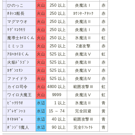
ひのっこ
火山
250 以上
炎魔法Ⅰ
赤
ﾋﾉｯｺ
ﾎﾈｯｺ船長
火山
250 以上
ｶｳﾝﾀｰｱﾀｯｸ
赤
ﾎﾈｯｺｾﾝﾁｮｳ
マグマウオ
火山
250 以上
炎魔法Ⅱ
赤
ﾏｸﾞﾏｳｵ
ﾏｸﾞﾏｺｳﾓﾘ
火山
250 以上
炎魔法Ⅰ
赤
ﾏｸﾞﾏｺｳﾓﾘ
魔導士ｶｲﾛくん
火山
250 以上
氷魔法Ⅱ
虹
ﾏﾄﾞｳｼｶｲﾛｸﾝ
ミミッコ
火山
250 以上
2連攻撃
赤
ﾐﾐｯｺ
ｱﾛﾊｶｲﾛくん
火山
525 以上
炎魔法Ⅴ
虹
ｱﾛﾊｶｲﾛｸﾝ
火焔ﾄﾞﾗｺﾞﾝ
火山
525 以上
炎魔法Ⅲ
赤
ｶｴﾝﾄﾞﾗｺﾞﾝ
ｶｻﾞﾝｴﾓﾝ
火山
525 以上
炎魔法Ⅴ
赤
ｶｻﾞﾝｴﾓﾝ
ファイドラ
火山
525 以上
炎魔法Ⅳ
赤
ﾌｧｲﾄﾞﾗ
カイロ司令
火山
4800 以上
範囲攻撃Ⅲ
虹
ｶｲﾛｼﾚｲ
ワイロ大魔王
火山
9999
炎魔法Ⅴ
虹
ﾜｲﾛﾀﾞｲﾏｵｳ
ﾋﾞｯｸﾘｳｵ
水辺
1 以上
氷魔法Ⅱ
青
ﾋﾞｯｸﾘｳｵ
ﾌﾟﾚｾﾞﾝｯｺ
水辺
15 ～ 74
完全回避
黄
ﾌﾟﾚｾﾞﾝｯｺ
ﾀｲﾀﾙｷﾞｮ
水辺
40 以上
範囲攻撃Ⅲ
青
ﾀｲﾀﾙｷﾞｮ
ﾎﾞﾝｼﾞﾘ魔人
水辺
90 以上
完全ﾘﾌﾚｸﾄ
青
ﾎﾞﾝｼﾞﾘﾏｼﾞﾝ