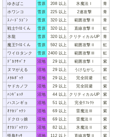
ゆきばこ
雪原
208 以上
氷魔法Ⅰ
青
ﾕｷﾊﾞｺ
ホワンコ
雪原
225 以上
2連攻撃
青
ﾎﾜﾝｺ
ｽﾉｰﾄﾞﾗｺﾞﾝ
雪原
320 以上
範囲攻撃Ⅱ
青
ｽﾉｰﾄﾞﾗｺﾞﾝ
戦士ﾜｲﾛくん
雪原
320 以上
直線攻撃Ⅱ
虹
ｾﾝｼﾜｲﾛｸﾝ
氷龍
雪原
320 以上
クリティカルUP
青
ﾋｮｳﾘｭｳ
魔王ﾜｲﾛくん
雪原
592 以上
範囲攻撃Ⅱ
虹
ﾏｵｳﾜｲﾛｸﾝ
ワイロタンク
雪原
2400 以上
範囲攻撃Ⅲ
虹
ﾜｲﾛﾀﾝｸ
ﾃﾞｶｸｻﾊﾞﾅ
沼地
29 以上
範囲攻撃Ⅰ
紫
ﾃﾞｶｸｻﾊﾞﾅ
ヌマがえる
沼地
29 以上
うけながし
紫
ﾇﾏｶﾞｴﾙ
ﾒﾀﾙﾎﾞｯｸ
沼地
29 以上
完全回避
虹
ﾒﾀﾙﾎﾞｯｸ
ヤドカノフ
沼地
29 以上
完全回避
紫
ﾔﾄﾞｶﾉﾌ
ﾊﾝｷﾞｮｯﾁ
沼地
44 以上
クリティカルUP
紫
ﾊﾝｷﾞｮｯﾁ
ハスンギョ
沼地
51 以上
完全ﾘﾌﾚｸﾄ
紫
ﾊｽﾝｷﾞｮ
ｵﾅｶｼﾞｬｸｼ
沼地
69 以上
雷魔法Ⅲ
紫
ｵﾅｶｼﾞｬｸｼ
ドクロッ娘
沼地
69 以上
雷魔法Ⅱ
紫
ﾄﾞｸﾛｯｺ
ｵﾅｶｼﾞｬｸｿﾝ
沼地
82 以上
氷魔法Ⅱ
紫
ｵﾅｶｼﾞｬｸｿﾝ
怪鳥ｻｯｻ
沼地
112 以上
直線攻撃Ⅱ
紫
ｶｲﾁｮｳｻｯｻ