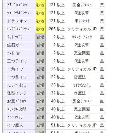
ｱﾅｺﾞｶｹﾞﾛｳ
砂地
121 以上
完全ﾘﾌﾚｸﾄ
黄
ｱﾅｺﾞｶｹﾞﾛｳ
ｸｲｰﾝｻﾎﾞﾝﾃﾝ
砂地
121 以上
3連攻撃
黄
ｸｲｰﾝｻﾎﾞﾝﾃﾝ
ドラレオン
砂地
121 以上
半ﾘﾌﾚｸﾄ
黄
ﾄﾞﾗﾚｵﾝ
ｷﾝｸﾞｺﾌﾞﾝﾃﾝ
砂地
265 以上
クリティカルUP
黄
ｷﾝｸﾞｺﾌﾞﾝﾃﾝ
ｲﾜﾄﾝｶﾞﾘ
岩場
2 以上
ｶｳﾝﾀｰｱﾀｯｸ
黒
ｲﾜﾄﾝｶﾞﾘ
鉱石ガニ
岩場
2 以上
2連攻撃
黒
ｺｳｾｷｶﾞﾆ
ﾃﾝﾄｰ岩
岩場
2 以上
完全回避
黒
ﾃﾝﾄｰｲﾜ
三つ子イワ
岩場
2 以上
3連攻撃
黒
ﾐﾂｺﾞｲﾜ
一角イワ
岩場
16 以上
クリティカルUP
黒
ｲｯｶｸｲﾜ
一つ目イワ
岩場
22 以上
雷魔法Ⅰ
黒
ﾋﾄﾂﾒｲﾜ
モジャむし
岩場
25 以上
うけながし
黒
ﾓｼﾞｬﾑｼ
怪獣イシラ
岩場
32 以上
炎魔法Ⅰ
黒
ｶｲｼﾞｭｳｲｼﾗ
お宝ﾌﾞｸﾛｳ
岩場
40 以上
完全ﾘﾌﾚｸﾄ
虹
ｵﾀｶﾗﾌﾞｸﾛｳ
ｸﾘｽﾀﾙ次郎
岩場
40 以上
完全回避
虹
ｸﾘｽﾀﾙｼﾞﾛｳ
ﾏｯﾊｺｳﾓﾘ
岩場
40 以上
2連攻撃
黒
ﾏｯﾊｺｳﾓﾘ
イワ魔人
岩場
51 以上
クリティカルUP
黒
ｲﾜﾏｼﾞﾝ