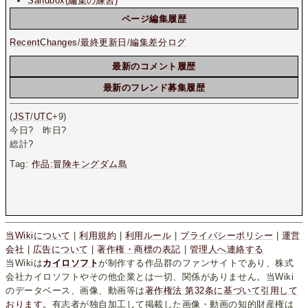
Sandbox(編集の練習)
ページ編集履歴
RecentChanges
/
最終更新日
/
編集差分ログ
最新のコメント履歴
最新のフレンド募集履歴
(
JST
/
UTC
+9)
今日
?
昨日
?
総計
?
Tag:
作品:冒険キングダム島
当Wikiについて
|
利用規約
|
利用ルール
|
プライバシーポリシー
|
運営
会社
|
広告について
|
著作権・商標の表記
|
管理人へ連絡する
当Wikiは
カイロソフト
が制作する作品群のファンサイトであり、株式
会社カイロソフトやその他企業とは一切、関係がありません。当Wiki
のデータベース、画像、動画等は
著作権法 第32条に基づいて引用して
おります。
有志者が独自加工して掲載した画像・動画の知的財産権は