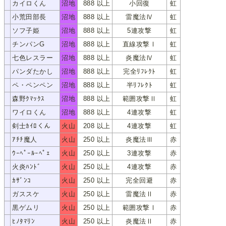
カイロくん
沼地
888 以上
小回復
虹
ｶｲﾛｸﾝ
小荒田部長
沼地
888 以上
雷魔法Ⅳ
虹
ｺｱﾗﾀﾞﾌﾞﾁｮｳ
ソフ子姫
沼地
888 以上
5連攻撃
虹
ｿﾌｺﾋﾒ
チンパンG
沼地
888 以上
直線攻撃Ⅰ
虹
ﾁﾝﾊﾟﾝG
七色レスラー
沼地
888 以上
炎魔法Ⅳ
虹
ﾅﾅｼｮｸﾚｽﾗｰ
パンダたかし
沼地
888 以上
完全ﾘﾌﾚｸﾄ
虹
ﾊﾟﾝﾀﾞﾀｶｼ
ペ・ペンペン
沼地
888 以上
半ﾘﾌﾚｸﾄ
虹
ﾍﾟ･ﾍﾟﾝﾍﾟﾝ
森野ｸﾏｯｸｽ
沼地
888 以上
範囲攻撃Ⅱ
虹
ﾓﾘﾉｸﾏｯｸｽ
ワイロくん
沼地
888 以上
4連攻撃
虹
ﾜｲﾛｸﾝ
剣士ｶｲﾛくん
火山
208 以上
4連攻撃
虹
ｹﾝｼｶｲﾛｸﾝ
ｱﾁﾁ魔人
火山
250 以上
炎魔法Ⅲ
赤
ｱﾁﾁﾏｼﾞﾝ
ｳｰﾍﾟｰﾙｰﾍﾟｪ
火山
250 以上
3連攻撃
赤
ｳｰﾍﾟｰﾙｰﾍﾟｪ
火炎ﾊﾝﾄﾞ
火山
250 以上
4連攻撃
赤
ｶｴﾝﾊﾝﾄﾞ
ｶｻﾞﾝｺ
火山
250 以上
完全回避
赤
ｶｻﾞﾝｺ
ガススケ
火山
250 以上
雷魔法Ⅱ
赤
ｶﾞｽｽｹ
黒ゲムリ
火山
250 以上
範囲攻撃Ⅰ
赤
ｸﾛｹﾞﾑﾘ
ﾋﾉﾀﾏﾘﾝ
火山
250 以上
炎魔法Ⅱ
赤
ﾋﾉﾀﾏﾘﾝ