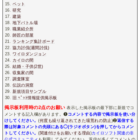
ペット
研究
建築
地下バトル場
職業紹介所
師匠の部屋
ランキング集計ボード
協力討伐(週間討伐)
ワイロダンジョン
カイロの間
結婚・子供(2世)
収集家の間
調査隊室
伝説の洞窟
新規項目サンプル
旧 ﾍﾟｯﾄ情報提供掲示板
掲示板利用時の2点のお願い
表示した掲示板の最下部に新規でコ
メントする記入欄があります。❶
コメントする内容で掲示板を使い分
けしてください。
(
何度も繰り返されてきた場荒れの防止
)❷
返信する
際は対象コメントの先頭にある◯(ラジオボタン)を押してからコメン
トしてください。
(
関連付けをお願いする理由
)
カイロソフト関連の非
公式コミュニティ
も利用してみてください。返信が多くてコメントの