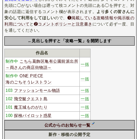
先頭に◯がない場合は遡って枝コメントの先頭にある◯を押すと、対
象の話題に返信するコメント欄が表示されます。
より多くの皆さんに
安心して利用をしてほしい
ので、
❶掲載している攻略情報や掲示板の
利用について
と
❷コメントポリシーと注意書き
について必ず一度、目
を通してください。
←見出しを押すと「攻略一覧」を開閉します
作品名
制作中
こちら葛飾区亀有公園前派出所
一括
～両さんの商店街物語～
制作中
ONE PIECE
一括
海のごちそうレストラン
103
ファッションモール物語
一括
102
飛空艇クエスト島
一括
101
魔王城ものがたり
一括
100
探検パイロット惑星
一括
公式からのお知らせ一覧
新作・移植の公開予定