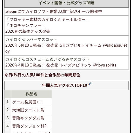
イベント開催・公式グッズ関連
Steamにてカイロソフト創業30周年記念セール開催中
「フロッキー素材のカイロくんキーホルダー」
「ネコチャンブラー」
2026春の新作グッズ発売
カイロくんラバーマスコット
2026年5月18日発売！ 発売元:SKカプセルトイチーム @skcapsulet
oy
カイロくんコスチュームぬいぐるみマスコット
2026年4月13日発売！ 発売元:トイズスピリッツ @toysspirits
今日/昨日の人気100件と全作品の年間順位
年間人気アクセスTOP10
作品名
1
ゲーム発展国++
2
大海賊クエスト島
3
冒険キングダム島
4
冒険ダンジョン村2