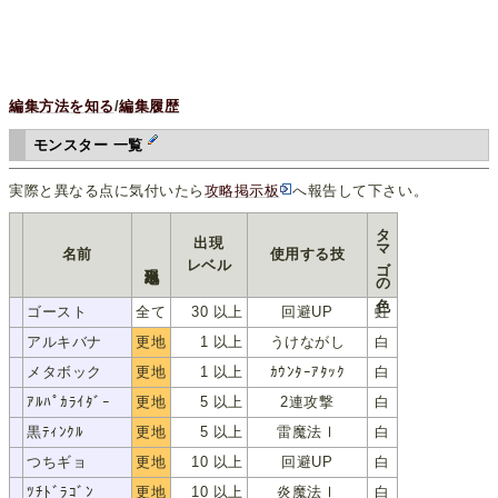
編集方法を知る
/
編集履歴
モンスター 一覧
実際と異なる点に気付いたら
攻略掲示板
へ報告して下さい。
タマゴの色
出現
名前
使用する技
出現地形
レベル
ゴースト
全て
30 以上
回避UP
虹
ｺﾞｰｽﾄ
アルキバナ
更地
1 以上
うけながし
白
ｱﾙｷﾊﾞﾅ
メタボック
更地
1 以上
ｶｳﾝﾀｰｱﾀｯｸ
白
ﾒﾀﾎﾞｯｸ
ｱﾙﾊﾟｶﾗｲﾀﾞｰ
更地
5 以上
2連攻撃
白
ｱﾙﾊﾟｶﾗｲﾀﾞｰ
黒ﾃｨﾝｸﾙ
更地
5 以上
雷魔法Ⅰ
白
ｸﾛﾃｨﾝｸﾙ
つちギョ
更地
10 以上
回避UP
白
ﾂﾁｷﾞｮ
ﾂﾁﾄﾞﾗｺﾞﾝ
更地
10 以上
炎魔法Ⅰ
白
ﾂﾁﾄﾞﾗｺﾞﾝ