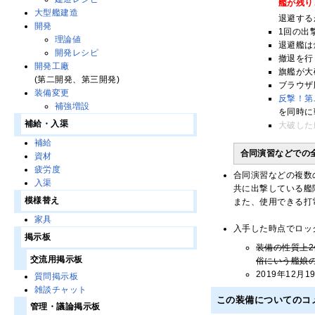
艦が残り
大型艦建造
退避する
開発
1回の出
理論値
退避艦は
開発レシピ
撤退を行
開発工廠
旗艦が大
(第二開発、第三開発)
ブラウザ
装備変更
反撃！第
補強増設
を同時に
補給・入渠
大破した
補給
合同演習などでの
資材
疲労度
合同演習などの複数
入渠
共に出撃している艦
模様替え
また、使用できる打
家具
入手した時点でロッ
掲示板
装備の性質上
交流用掲示板
俗にいう艦娘
2019年12
質問掲示板
雑談チャット
この装備についてのコ
管理・議論掲示板