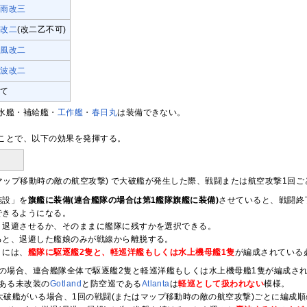
時雨改三
霞改二
(改二乙不可)
雪風改二
長波改二
全て
水艦・補給艦・
工作艦
・
春日丸
は装備できない。
ことで、以下の効果を発揮する。
はマップ移動時の敵の航空攻撃) で大破艦が発生した際、戦闘または航空攻撃1回
施設」を
旗艦に装備(連合艦隊の場合は第1艦隊旗艦に装備)
させていると、戦闘終
できるようになる。
、退避させるか、そのままに艦隊に残すかを選択できる。
ると、退避した艦娘のみが戦線から離脱する。
うには、
艦隊に駆逐艦2隻と、軽巡洋艦もしくは水上機母艦1隻
が編成されている
の場合、連合艦隊全体で駆逐艦2隻と軽巡洋艦もしくは水上機母艦1隻が編成さ
ある未改装の
Gotland
と防空巡である
Atlanta
は
軽巡として扱われない
模様。
大破艦がいる場合、1回の戦闘(またはマップ移動時の敵の航空攻撃)ごとに編成