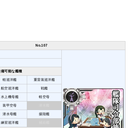
No.107
装備可能な艦種
軽巡洋艦
重雷装巡洋艦
航空巡洋艦
戦艦
水上機母艦
軽空母
装甲空母
潜水艦
潜水母艦
揚陸艦
練習巡洋艦
補給艦