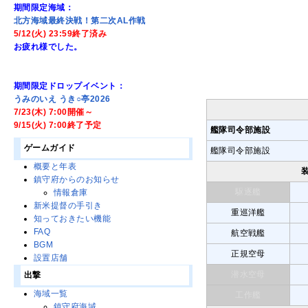
期間限定海域：
北方海域最終決戦！第二次AL作戦
5/12(火) 23:59終了済み
お疲れ様でした。
期間限定ドロップイベント：
うみのいえ うき○亭2026
7/23(木) 7:00開催～
9/15(火) 7:00終了予定
艦隊司令部施設
ゲームガイド
艦隊司令部施設
概要と年表
鎮守府からのお知らせ
駆逐艦
情報倉庫
新米提督の手引き
重巡洋艦
知っておきたい機能
FAQ
航空戦艦
BGM
正規空母
設置店舗
潜水空母
出撃
海域一覧
工作艦
鎮守府海域