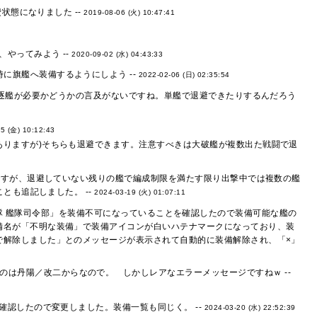
状態になりました --
2019-08-06 (火) 10:47:41
やってみよう --
2020-09-02 (水) 04:43:33
に旗艦へ装備するようにしよう --
2022-02-06 (日) 02:35:54
駆逐艦が必要かどうかの言及がないですね。単艦で退避できたりするんだろう
5 (金) 10:12:43
ありますが)そちらも退避できます。注意すべきは大破艦が複数出た戦闘で退
ですが、退避していない残りの艦で編成制限を満たす限り出撃中では複数の艦
とも追記しました。 --
2024-03-19 (火) 01:07:11
と「遊撃部隊 艦隊司令部」を装備不可になっていることを確認したので装備可能な艦の
備名が「不明な装備」で装備アイコンが白いハテナマークになっており、装
で解除しました」とのメッセージが表示されて自動的に装備解除され、「×」
は丹陽／改二からなので。 しかしレアなエラーメッセージですねｗ --
認したので変更しました。装備一覧も同じく。 --
2024-03-20 (水) 22:52:39