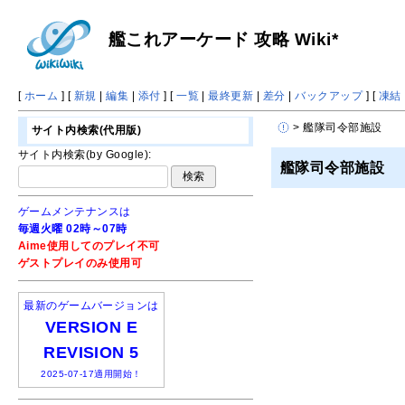
艦これアーケード 攻略 Wiki*
[
ホーム
] [
新規
|
編集
|
添付
] [
一覧
|
最終更新
|
差分
|
バックアップ
] [
凍結
> 艦隊司令部施設
サイト内検索(代用版)
サイト内検索(by Google):
艦隊司令部施設
ゲームメンテナンスは
毎週火曜 02時～07時
Aime使用してのプレイ不可
ゲストプレイのみ使用可
最新のゲームバージョンは
VERSION E
REVISION 5
2025-07-17適用開始！