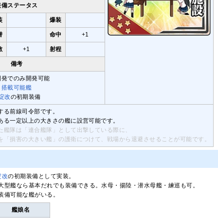
装備ステータス
装
爆装
潜
命中
+1
敵
+1
射程
備考
開発でのみ開発可能
搭載可能艦
淀改
の初期装備
する前線司令部です。
ある一定以上の大きさの艦に設営可能です。
た艦隊は「連合艦隊」として出撃している際に、
を「損害の大きい艦」の護衛につけて、戦場から退避させることが可能です。
淀改
の初期装備として実装。
大型艦なら基本だれでも装備できる。水母・揚陸・潜水母艦・練巡も可。
装備可能な艦がいる。
艦娘名