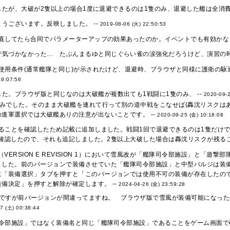
ましたが、大破が2隻以上の場合1度に退避できるのは1隻のみ、退避した艦は全消費
うございます。反映しました。 --
2019-08-06 (火) 22:50:53
直してたら合同でパラメーターアップの効果あったのか。イベントでも有効かな、
で気づかなかった… たぶんまるゆと同じぐらい雀の涙強化だろうけど、演習の時
使用条件(通常艦隊と同じ)が示されたけど、退避時、ブラウザと同様に護衛の
19:07:56
た。ブラウザ版と同じなのは大破艦が複数出ても1戦闘に1隻のみ、 --
2020-09-2
のみでした。そのまま大破艦を連れて行って別の道中戦をこなせば(轟沈リスクは
進軍選択では大破艦ありの注意が出ないことです。 --
2020-09-25 (金) 10:18:08
ることを確認したため記載に追加しました。戦闘1回で退避できるのは1隻だけ
確認したので、それも追記しました。2隻以上大破した場合は轟沈リスクが残るこ
4.26（VERSION E REVISION 1）において雪風改が「艦隊司令部施設」
ました。前のバージョンで装備させていた「艦隊司令部施設」と中型バルジは装
に「装備選択」タブを押すと「このバージョンでは使用不可の装備が存在したの
備決定」を押すと解除が確定します。 --
2024-04-26 (金) 23:59:28
ですが前バージョンが間違ってますね。 ブラウザ版で雪風が装備可能になったの
7 (土) 00:38:44
令部施設」ではなく装備名と同じ「艦隊司令部施設」であることをゲーム画面で確