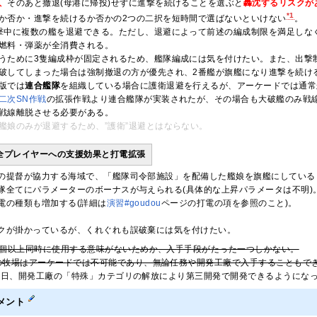
、
そのあと撤退(母港に帰投)せずに進撃を続けることを選ぶと
轟沈するリスクが
*1
か否か・進撃を続けるか否かの2つの二択を短時間で選ばないといけない
。
撃中に複数の艦を退避できる。ただし、退避によって前述の編成制限を満足しな
燃料・弾薬が全消費される。
うために3隻編成枠が固定されるため、艦隊編成には気を付けたい。また、出撃
破してしまった場合は強制撤退の方が優先され、2番艦が旗艦になり進撃を続け
版では
連合艦隊
を組織している場合に護衛退避を行えるが、アーケードでは通常
二次SN作戦
の拡張作戦より連合艦隊が実装されたが、その場合も大破艦のみ戦線か
戦線離脱させる必要がある。
艦娘のみが退避するため、”護衛”退避とはならない。
全プレイヤーへの支援効果と打電拡張
の提督が協力する海域で、「艦隊司令部施設」を配備した艦娘を旗艦にしている
隊全てにパラメーターのボーナスが与えられる(具体的な上昇パラメータは不明)
電の種類も増加する(詳細は
演習#goudou
ページの打電の項を参照のこと)。
クが掛かっているが、くれぐれも誤破棄には気を付けたい。
2個以上同時に使用する意味がないためか、入手手段がたった一つしかない。
の牧場はアーケードでは不可能であり、無論任務や開発工廠で入手することもで
月19日、開発工廠の「特殊」カテゴリの解放により第三開発で開発できるようにな
メント