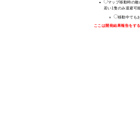
マップ移動時の敵
若い1隻のみ退避可能
移動中でもお
ここは開発結果報告をす