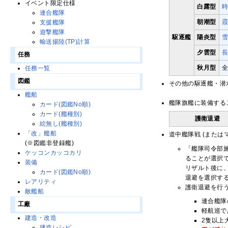
イベント限定仕様
白露型
連合艦隊
朝潮型
支援艦隊
遊撃艦隊
駆逐艦
陽炎型
輸送揚陸(TP)計算
夕雲型
任務
秋月型
任務一覧
図鑑
その他の駆逐艦・潜
艦船
艦隊旗艦に装備する
カード(図鑑No順)
カード(艦種別)
護衛退避
絵無し(艦種別)
「改」艦船
道中艦隊戦 (また
(※図鑑非登録艦)
「艦隊司令部
ケッコンカッコカリ
ることが選択
装備
リザルト後に
カード(図鑑No順)
退避を選択す
レアリティ
護衛退避を行
敵艦船
連合艦隊
工廠
軽航巡で
建造・改造
2隻以上
建造レシピ