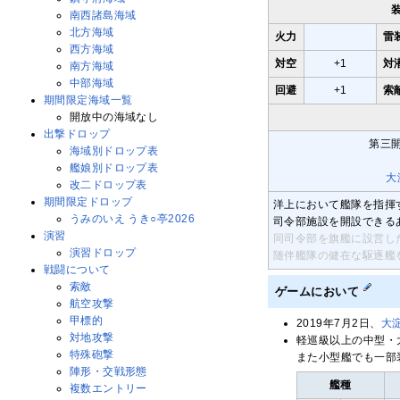
南西諸島海域
北方海域
火力
雷
西方海域
対空
+1
対
南方海域
中部海域
回避
+1
索
期間限定海域一覧
開放中の海域なし
出撃ドロップ
第三
海域別ドロップ表
艦娘別ドロップ表
大
改二ドロップ表
期間限定ドロップ
洋上において艦隊を指揮
うみのいえ うき○亭2026
司令部施設を開設できる
演習
同司令部を旗艦に設営し
演習ドロップ
随伴艦隊の健在な駆逐艦
戦闘について
索敵
ゲームにおいて
航空攻撃
甲標的
2019年7月2日、
大
対地攻撃
軽巡級以上の中型・
特殊砲撃
また小型艦でも一部
陣形・交戦形態
艦種
複数エントリー