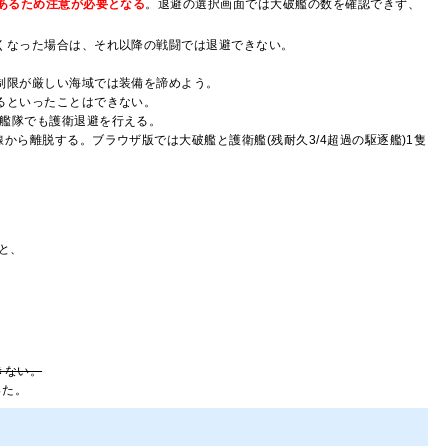
あるため注意が必要となる
。退避の選択画面では大破艦の数を確認できず、
くなった場合は、それ以降の戦闘では退避できない。
制限が厳しい海域では装備を諦めよう。
るといったことはできない。
艦隊でも護衛退避を行える。
ら離脱する。ブラウザ版では大破艦と護衛艦(残耐久3/4超過の駆逐艦)1隻
と、
。
きない。
った。