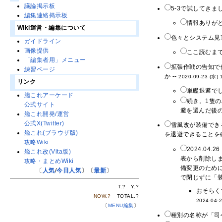
議論掲示板
5-3で試してき
編集連絡掲示板
情報ありがと
Wiki運営・編集について
色々とシステム見
ガイドライン
画像提供
ここ読むま
「編集者用」メニュー
拡張作戦の告知で
練習ページ
か --
2020-09-23 (水) 
リンク
単艦退避でし
艦これアーケード
続き。1隻
公式サイト
避を選んだ後の
艦これ開発/運営
公式X(Twitter)
雪風改が装備でき
艦これ(ブラウザ版)
を退避できることを
攻略Wiki
2024.0
艦これ改(Vita版)
表から削除し
攻略・まとめWiki
備変更のため
〔
人気
/
今日人気
〕〔
最新
〕
で閉じずに「装
T.
?
Y.
?
おそらく
NOW.
?
TOTAL.
?
2024-04-2
〔
MENU編集
〕
種別の名称が「司