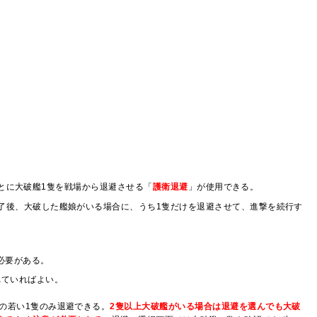
ごとに大破艦1隻を戦場から退避させる「
護衛退避
」が使用できる。
了後、大破した艦娘がいる場合に、うち1隻だけを退避させて、進撃を続行す
必要がある。
れていればよい。
順の若い1隻のみ退避できる。
2隻以上大破艦がいる場合は退避を選んでも大破