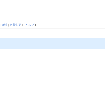
|
複製
|
名前変更
] [
ヘルプ
]