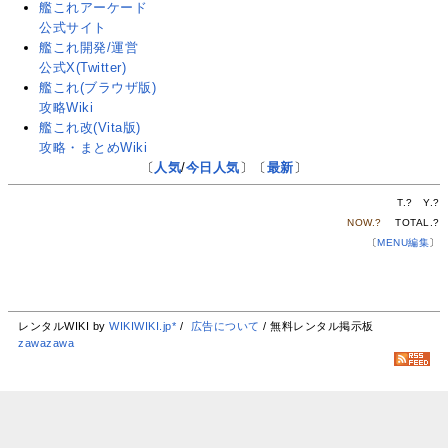
艦これアーケード
公式サイト
艦これ開発/運営
公式X(Twitter)
艦これ(ブラウザ版)
攻略Wiki
艦これ改(Vita版)
攻略・まとめWiki
〔
人気
/
今日人気
〕〔
最新
〕
T.
?
Y.
?
NOW.
?
TOTAL.
?
〔
MENU編集
〕
レンタルWIKI by
WIKIWIKI.jp*
/
広告について
/ 無料レンタル掲示板
zawazawa