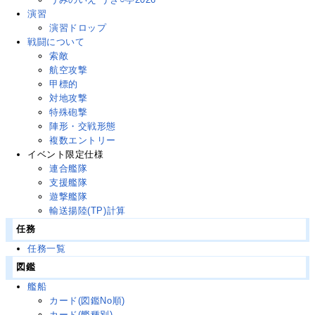
演習
演習ドロップ
戦闘について
索敵
航空攻撃
甲標的
対地攻撃
特殊砲撃
陣形・交戦形態
複数エントリー
イベント限定仕様
連合艦隊
支援艦隊
遊撃艦隊
輸送揚陸(TP)計算
任務
任務一覧
図鑑
艦船
カード(図鑑No順)
カード(艦種別)