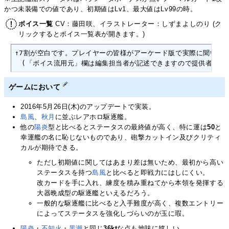
かつ未装備での値であり、初期値はLv1、最大値はLv99の時。
ボイス一覧
CV：藤田咲、イラストレーター：しずまよしのり (ク
リックするとボイス一覧表が開きます。)
↑7割が空白です。プレイヤーの皆様がアーケード版で実際に聞いたボ
　(「ボイス流用元」欄は編集担当者が記述できますので提供者の方
ゲームにおいて
2016年5月26日(木)のアップデートで実装。
島風
、
秋月
に並ぶレアホロ駆逐艦。
他の
陽炎
型と比べるとステータスの最終値が高く、特に運は
50
と
幸運艦の名に恥じないものであり、砲撃カットイン及びクリティ
カルが期待できる。
ただし初期値に関してはあまり差は無いため、最初から高い
ステータスを持つ
島風
と比べると即戦力にはしにくい。
改カードを手に入れ、練度を積み重ねてから本領を発揮する
大器晩成型の駆逐艦といえるだろう。
一般的な駆逐艦に比べると入手難度が高く、複数エントリー
によってステータスを強化しづらいのが玉に瑕。
陽炎
・
不知火
・
黒潮
と同じ
36kt
な点も地味に嬉しい。