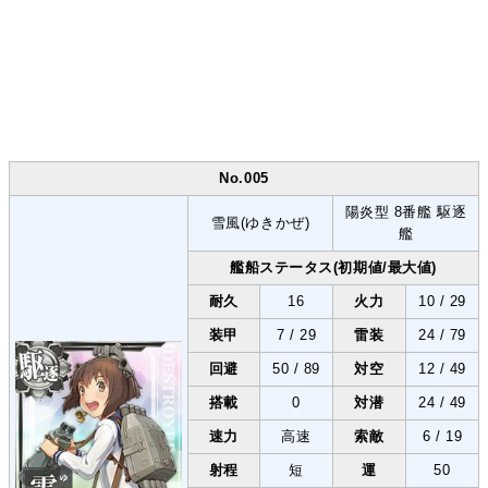
No.005
陽炎型 8番艦 駆逐
雪風(ゆきかぜ)
艦
艦船ステータス(初期値/最大値)
耐久
16
火力
10 / 29
装甲
7 / 29
雷装
24 / 79
回避
50 / 89
対空
12 / 49
搭載
0
対潜
24 / 49
速力
高速
索敵
6 / 19
射程
短
運
50