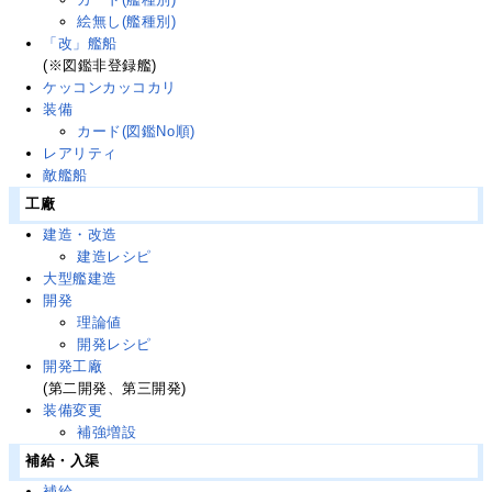
絵無し(艦種別)
「改」艦船
(※図鑑非登録艦)
ケッコンカッコカリ
装備
カード(図鑑No順)
レアリティ
敵艦船
工廠
建造・改造
建造レシピ
大型艦建造
開発
理論値
開発レシピ
開発工廠
(第二開発、第三開発)
装備変更
補強増設
補給・入渠
補給