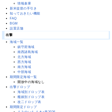
情報倉庫
新米提督の手引き
知っておきたい機能
FAQ
BGM
設置店舗
出撃
海域一覧
鎮守府海域
南西諸島海域
北方海域
西方海域
南方海域
中部海域
期間限定海域一覧
開放中の海域なし
出撃ドロップ
海域別ドロップ表
艦娘別ドロップ表
改二ドロップ表
期間限定ドロップ
うみのいえ うき○亭2026