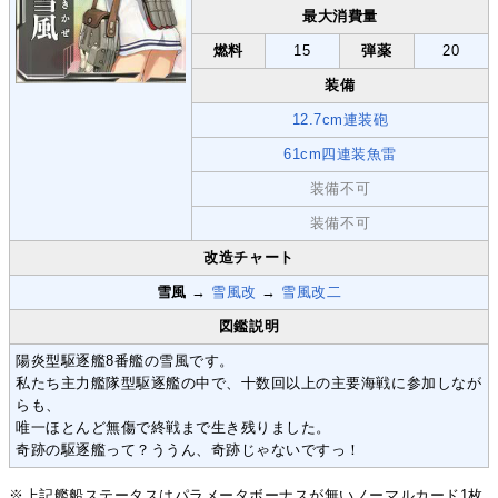
最大消費量
燃料
15
弾薬
20
装備
12.7cm連装砲
61cm四連装魚雷
装備不可
装備不可
改造チャート
雪風
→
雪風改
→
雪風改二
図鑑説明
陽炎型駆逐艦8番艦の雪風です。
私たち主力艦隊型駆逐艦の中で、十数回以上の主要海戦に参加しなが
らも、
唯一ほとんど無傷で終戦まで生き残りました。
奇跡の駆逐艦って？ううん、奇跡じゃないですっ！
※上記艦船ステータスはパラメータボーナスが無いノーマルカード1枚