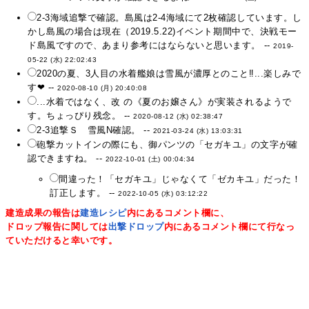
2-3海域追撃で確認。島風は2-4海域にて2枚確認しています。し
かし島風の場合は現在（2019.5.22)イベント期間中で、決戦モー
ド島風ですので、あまり参考にはならないと思います。 --
2019-
05-22 (水) 22:02:43
2020の夏、3人目の水着艦娘は雪風が濃厚とのこと‼...楽しみで
す❤ --
2020-08-10 (月) 20:40:08
...水着ではなく、改 の《夏のお嬢さん》が実装されるようで
す。ちょっぴり残念。 --
2020-08-12 (水) 02:38:47
2-3追撃Ｓ 雪風N確認。 --
2021-03-24 (水) 13:03:31
砲撃カットインの際にも、御パンツの「セガキユ」の文字が確
認できますね。 --
2022-10-01 (土) 00:04:34
間違った！「セガキユ」じゃなくて「ゼカキユ」だった！
訂正します。 --
2022-10-05 (水) 03:12:22
建造成果の報告は
建造レシピ
内にあるコメント欄に、
ドロップ報告に関しては
出撃ドロップ
内にあるコメント欄にて行なっ
ていただけると幸いです。