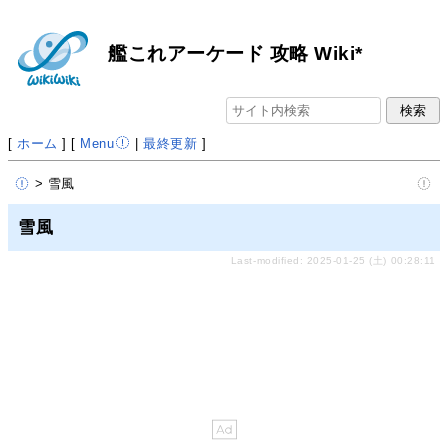
艦これアーケード 攻略 Wiki*
[
ホーム
] [
Menu
|
最終更新
]
> 雪風
雪風
Last-modified: 2025-01-25 (土) 00:28:11