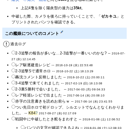
上記4隻を除く陽炎型の速力は
35kt
。
中破した際、カメラを後ろに持っていくことで、「
ゼカキユ
」と
プリントされたパンツを確認できる。
この艦娘についてのコメント
過去ログ
2-3追撃の報告が多いな…2-3追撃が一番いいのかな? --
2016-07-
27 (水) 12:14:45
レア駆逐建造レシピ --
2016-10-19 (水) 22:53:48
2-3追撃Sで通常ホロ --
2016-10-22 (土) 18:13:29
轟沈コメント反映しました --
2016-10-22 (土) 20:00:11
3-4追撃で来てくれました --
2017-02-19 (日) 16:13:08
2-3裏S勝利で会いました。 --
2017-04-03 (月) 09:04:33
レア軽巡レシピで出ました --
2017-06-14 (水) 20:08:10
赤字の注意書きを読めお前らｗ --
2017-06-14 (水) 23:41:55
つい先日ホロで初ドロップ、シルエットでなんとなくわかりま
した。 --
K84
?
2017-09-27 (水) 02:17:09
戦闘中に中破したとき舵をまわすと --
2018-01-06 (土) 12:06:52
パンツの文字が確認できるよね --
2018-01-06 (土) 12:08:33