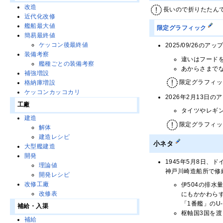
改造
長いので折りたたん
近代化改修
艦船最大値
限定グラフィック
簡易最終値
ケッコン後最終値
2025/09/26の
装備考察
違いはフード
艦種ごとの装備考察
あからさまで
補強増設
限定グラフィック：
格納庫増設
ケッコンカッコカリ
2026年2月13日の
工廠
タイツやレギ
建造
限定グラフィック：
解体
建造レシピ
小ネタ
大型艦建造
開発
1945年5月8日
理論値
神戸川崎造船所で修
開発レシピ
改修工廠
伊504の排水量は
改修表
にもかかわら
「1番艦」のU
補給・入渠
枢軸国3国を
補給