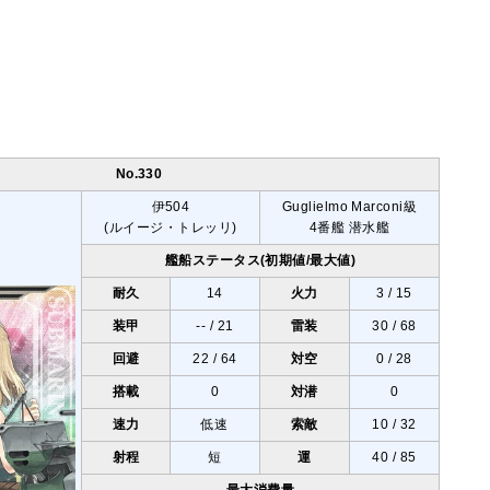
No.330
伊504
Guglielmo Marconi級
(ルイージ・トレッリ)
4番艦 潜水艦
艦船ステータス(初期値/最大値)
耐久
14
火力
3 / 15
装甲
-- / 21
雷装
30 / 68
回避
22 / 64
対空
0 / 28
搭載
0
対潜
0
速力
低速
索敵
10 / 32
射程
短
運
40 / 85
最大消費量