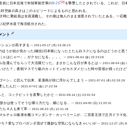
*23
直前に日本近海で米陸軍航空軍の
B-25
を撃墜したとされている。これが、日
る対空値の高さはこのエピソードによるものと思われる。
降伏時に乗組員は全員退艦し、その後は無人のまま放置されていたとある。一応
り紀伊水道で海没処分された。
メント
ションが高すぎる --
2021-05-17 (月) 23:28:15
時のほうが絵が良かった(確信)日本籍になったとたん白スクになるのはどうかと思うの
にゃはにゃー♩」がクセになる。。。。 --
2021-06-04 (金) 23:23:29
ム缶運んでもらって大活躍だった。まさかこんな日が来るとは --
2021-06-04 (金) 
いけた？」夜戦マスでリ級のカットインがカスダメだった時や雷巡が残ったけど雷
ゴーシ」と読んで以来、某漫画が頭に浮かんでしまう --
2021-07-01 (木) 02:33:26
墜したんだ --
2021-07-02 (金) 17:22:54
と、コックピットを直撃したかと --
2021-08-14 (土) 23:01:54
で誰かは使ってそうな喋り方だな…癖になる… --
2021-09-05 (日) 21:35:31
ら４人も来て草 --
2021-09-20 (月) 12:31:16
マルチェロ級潜水艦コマンダンテ・カッペリーニが、二宮君主演で正月ドラマ化さ
やろ？変なプロバガンダ混ぜて微妙な空気にならなきゃいいが --
2021-12-27 (月) 0