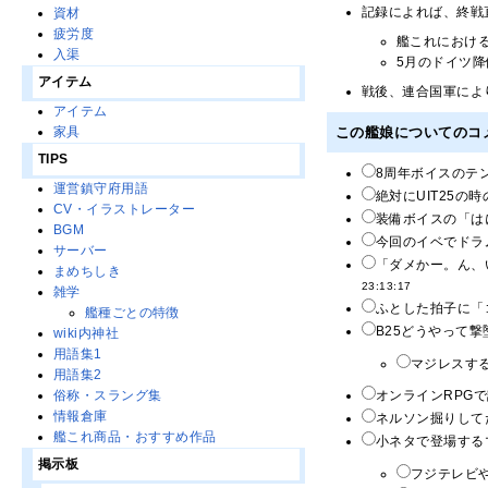
記録によれば、終戦
資材
疲労度
艦これにおけ
入渠
5月のドイツ
アイテム
戦後、連合国軍によ
アイテム
この艦娘についてのコ
家具
TIPS
8周年ボイスのテン
運営鎮守府用語
絶対にUIT25の
CV・イラストレーター
装備ボイスの「は
BGM
今回のイベでドラ
サーバー
「ダメかー。ん、
まめちしき
23:13:17
雑学
ふとした拍子に「
艦種ごとの特徴
B25どうやって撃
wiki内神社
用語集1
マジレスする
用語集2
オンラインRPG
俗称・スラング集
情報倉庫
ネルソン掘りしてた
艦これ商品・おすすめ作品
小ネタで登場する
掲示板
フジテレビ