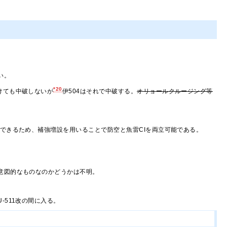
い。
*20
続けても中破しないが
伊504はそれで中破する。
オリョールクルージング等
動できるため、補強増設を用いることで防空と魚雷CIを両立可能である。
意図的なものなのかどうかは不明。
-511改の間に入る。