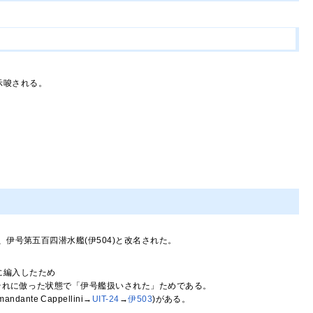
示唆される。
伊号第五百四潜水艦(伊504)と改名された。
に編入したため
たのでそれに倣った状態で「伊号艦扱いされた」ためである。
mandante Cappellini→
UIT-24
→
伊503
)がある。