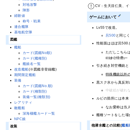
対地攻撃
CV：生天目仁美、イ
陣形
経験値
ゲームにおいて
称号・戦果
連合艦隊
Lv55で改造。
基地航空隊
呂500
と同じ
図鑑
性能面はほぼ呂50
艦船
ただしこちらは
カード(図鑑No順)
にはご注意。
カード(艦種別)
艦娘名一覧
引き続き対空機銃と
改造艦船
(※図鑑非登録艦)
特殊機銃以外
期間限定艦船
装備
黒スク水から真反対
カード(図鑑No.順)
中破絵が破れ
カード(種類別)
装備一覧(種類別)
ルビの箇所には本来
レアリティ
なお愛称は当
敵艦船
深海棲艦カード一覧
艦種ソートをした場
NPC娘
他潜水艦との比較(
艦船
改装