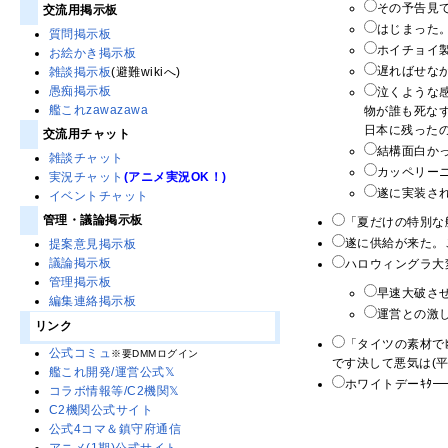
その予告見て
交流用掲示板
はじまった
質問掲示板
ホイチョイ製
お絵かき掲示板
遅ればせな
雑談掲示板
(避難wikiへ)
愚痴掲示板
泣くような
艦これzawazawa
物が誰も死な
日本に残ったの
交流用チャット
結構面白かっ
雑談チャット
カッペリーニ
実況チャット
(アニメ実況OK！)
遂に実装され
イベントチャット
管理・議論掲示板
「夏だけの特別な
遂に供給が来た。こ
提案意見掲示板
議論掲示板
ハロウィングラ大
管理掲示板
早速大破させ
編集連絡掲示板
運営との激
リンク
「タイツの素材で
公式コミュ
※要DMMログイン
です決して悪気は(平伏
艦これ開発/運営公式𝕏
ホワイトデーｷﾀ━
コラボ情報等/C2機関𝕏
C2機関公式サイト
公式4コマ＆鎮守府通信