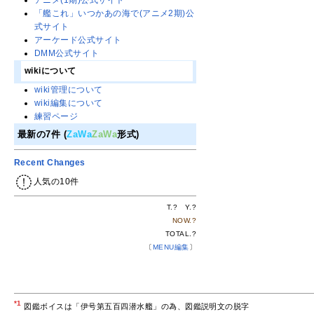
アニメ(1期)公式サイト
「艦これ」いつかあの海で(アニメ2期)公
式サイト
アーケード公式サイト
DMM公式サイト
wikiについて
wiki管理について
wiki編集について
練習ページ
最新の7件 (
ZaWa
ZaWa
形式)
Recent Changes
人気の10件
T.
?
Y.
?
NOW.
?
TOTAL.
?
〔
MENU編集
〕
*1
図鑑ボイスは「伊号第五百四潜水艦」の為、図鑑説明文の脱字