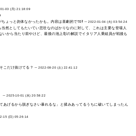
01-03 (月) 21:18:09
9
ょっと勿体なかったかも。内容は喜劇的でﾜﾛﾀ --
2022-01-04 (火) 03:54:24
ら当然としてもたいてい悲壮なのばかりなのに対して、これは主要な登場人
ないから当たり前やけど、最後の池上彰の解説でイタリア人乗組員が戦後も
こだけ抜けてる？ --
2022-08-20 (土) 22:41:12
6
--
2025-10-01 (水) 20:58:22
てあげるから脱ぎなさい暴れるな」と揉みあってるうちに破いてしまったん
2-15 (日) 05:26:14