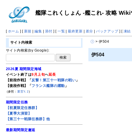
艦隊これくしょん -艦これ- 攻略 Wiki
[
ホーム
] [
新規
|
編集
|
添付
] [
一覧
|
最終更新
|
差分
|
バックアップ
] [
凍結
> 伊504
サイト内検索
サイト内検索(by Google):
伊504
2026夏 期間限定海域
イベント終了は
9月上旬
へ
延長
【前段作戦】「
反撃！第三十一戦隊の戦い
」
【後段作戦】「
フランス艦隊の躍動
」
(参照：
運営𝕏
2
)
期間限定任務
【初夏限定任務群】
【夏季大演習】
【第三十一戦隊任務群】他
最新期間限定邂逅