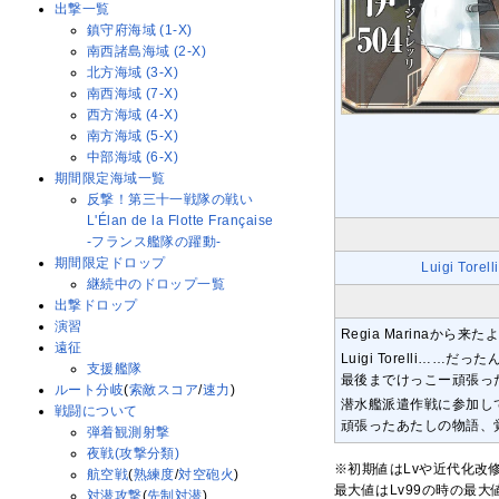
出撃一覧
鎮守府海域 (1-X)
南西諸島海域 (2-X)
北方海域 (3-X)
南西海域 (7-X)
西方海域 (4-X)
南方海域 (5-X)
中部海域 (6-X)
期間限定海域一覧
反撃！第三十一戦隊の戦い
L'Élan de la Flotte Française
-フランス艦隊の躍動-
期間限定ドロップ
Luigi Torelli
継続中のドロップ一覧
出撃ドロップ
演習
Regia Marinaか
遠征
Luigi Torelli…
支援艦隊
最後までけっこー頑張っ
ルート分岐
(
索敵スコア
/
速力
)
潜水艦派遣作戦に参加し
戦闘について
頑張ったあたしの物語、
弾着観測射撃
夜戦(攻撃分類)
※初期値はLvや近代化改
航空戦
(
熟練度
/
対空砲火
)
最大値はLv99の時の最
対潜攻撃
(
先制対潜
)