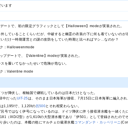
でいます
アップデートで、初の限定グラフィックとして【Halloween】modeが実装された。
を外していることくらいだが、中破すると幽霊の衣装の下に何も着ていないのが
ないだけ一時期運営との謎の攻防をしていた時期と比べればマシ…なのか？
Halloweenmode
アップデートで、【Valentine】modeが実装された。
ンスを履いてなかったせいで危険が危ない。
Valentine mode
、ドイツが降伏し、枢軸国で継戦しているのは日本だけとなった。
繕中だった
UIT-25
は、そのまま日本海軍が接収、7月15日に日本海軍に編入され、
1,195tで、1,120tの
呂500
とそれ程変わらない。
ず呂号ではなく伊号になっているのは、ドイツ降伏に伴う接収潜水艦を一緒くた
-181（IXD/2型）が1,610tの大型潜水艦であり「伊501」として登録され
渡り歩いたのは、本艦の他にマルチェロ級潜水艦
コマンダンテ・カッペリーニ
(Co