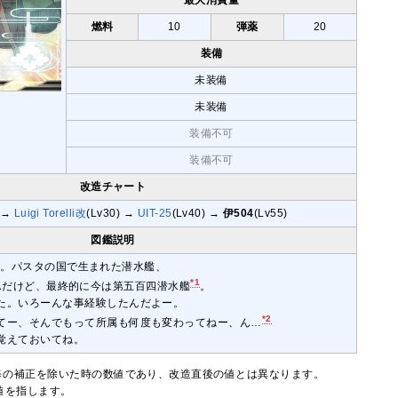
燃料
10
弾薬
20
装備
未装備
未装備
装備不可
装備不可
改造チャート
→
Luigi Torelli改
(Lv30) →
UIT-25
(Lv40) →
伊504
(Lv55)
図鑑説明
ら来たよ。パスタの国で生まれた潜水艦、
*1
…だったんだけど、最終的に今は第五百四潜水艦
。
た。いろーんな事経験したんだよー。
*2
てー、そんでもって所属も何度も変わってねー、ん…
覚えておいてね。
修の補正を除いた時の数値であり、改造直後の値とは異なります。
大値を指します。