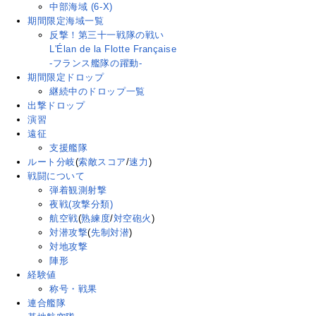
中部海域 (6-X)
期間限定海域一覧
反撃！第三十一戦隊の戦い
L'Élan de la Flotte Française
-フランス艦隊の躍動-
期間限定ドロップ
継続中のドロップ一覧
出撃ドロップ
演習
遠征
支援艦隊
ルート分岐
(
索敵スコア
/
速力
)
戦闘について
弾着観測射撃
夜戦(攻撃分類)
航空戦
(
熟練度
/
対空砲火
)
対潜攻撃
(
先制対潜
)
対地攻撃
陣形
経験値
称号・戦果
連合艦隊