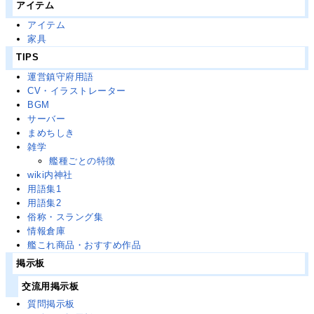
アイテム
アイテム
家具
TIPS
運営鎮守府用語
CV・イラストレーター
BGM
サーバー
まめちしき
雑学
艦種ごとの特徴
wiki内神社
用語集1
用語集2
俗称・スラング集
情報倉庫
艦これ商品・おすすめ作品
掲示板
交流用掲示板
質問掲示板