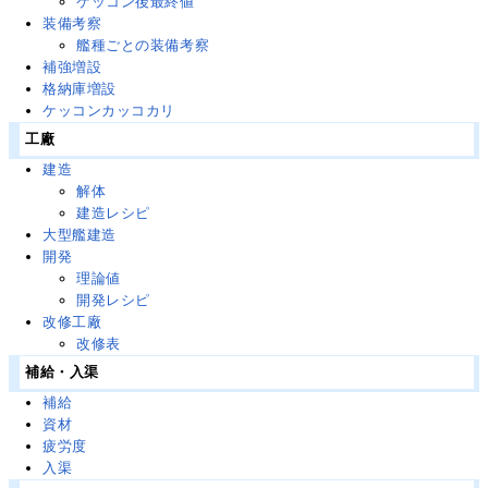
ケッコン後最終値
装備考察
艦種ごとの装備考察
補強増設
格納庫増設
ケッコンカッコカリ
工廠
建造
解体
建造レシピ
大型艦建造
開発
理論値
開発レシピ
改修工廠
改修表
補給・入渠
補給
資材
疲労度
入渠