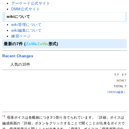
アーケード公式サイト
DMM公式サイト
wikiについて
wiki管理について
wiki編集について
練習ページ
最新の7件 (
ZaWa
ZaWa
形式)
Recent Changes
人気の10件
T.
?
Y.
?
NOW.
?
TOTAL.
?
〔
MENU編集
〕
*1
母港ボイスは各艦娘につき3つ割り当てられています。「詳細」ボイスは
編成画面の「詳細」ボタンをクリックすることで聞くことが出来るボイスで
す。母港画面でも聞くことが出来ます。「母港3」ボイスは「母港画面での