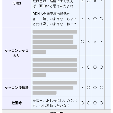
だけどね。結構上手く使え
×
◯
×
×
母港3
ば、面白いと思うんだよね
DDHも全通甲板の時代か
ぁ…。嬉しいような、ちょっ
×
×
◯
◯
とだけ寂しいような、ねっ？
◯
×
×
×
ケッコンカッコ
カリ
×
◯
◯
◯
ケッコン後母港
×
◯
◯
◯
提督ー。あれっ忙しいの？ボ
放置時
◯
◯
◯
◯
ク、少し運動したいな！