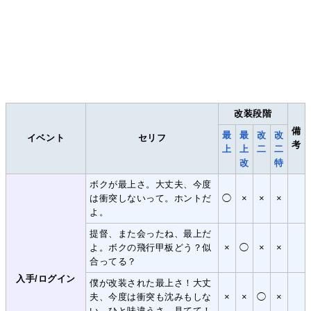
改装段階
備
最
最
改
改
イベント
セリフ
考
上
上
二
二
改
特
ボクが最上さ。大丈夫、今度
は衝突しないって。ホントだ
◯
×
×
×
よ。
提督、また会ったね、最上だ
よ。ボクの飛行甲板どう？似
×
◯
×
×
合ってる？
入手/ログイン
僕が改装された最上さ！大丈
夫、今度は衝突も沈みもしな
×
×
◯
×
い。ひと味違うさ、見てて！