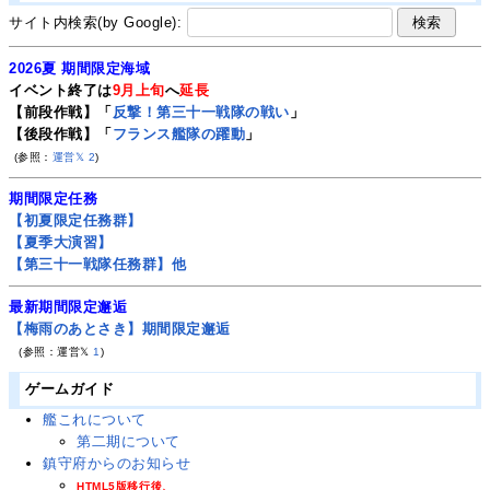
サイト内検索(by Google):
2026夏 期間限定海域
イベント終了は
9月上旬
へ
延長
【前段作戦】「
反撃！第三十一戦隊の戦い
」
【後段作戦】「
フランス艦隊の躍動
」
(参照：
運営𝕏
2
)
期間限定任務
【初夏限定任務群】
【夏季大演習】
【第三十一戦隊任務群】他
最新期間限定邂逅
【梅雨のあとさき】期間限定邂逅
(参照：運営𝕏
1
)
ゲームガイド
艦これについて
第二期について
鎮守府からのお知らせ
HTML5版移行後、