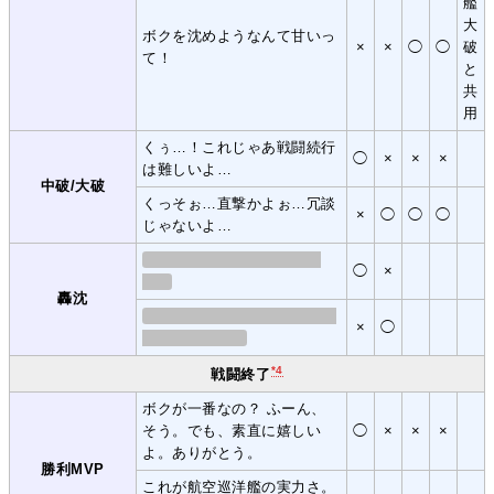
艦
大
ボクを沈めようなんて甘いっ
×
×
◯
◯
破
て！
と
共
用
くぅ…！これじゃあ戦闘続行
◯
×
×
×
は難しいよ…
中破/大破
くっそぉ…直撃かよぉ…冗談
×
◯
◯
◯
じゃないよ…
◯
×
轟沈
×
◯
*4
戦闘終了
ボクが一番なの？ ふーん、
そう。でも、素直に嬉しい
◯
×
×
×
よ。ありがとう。
勝利MVP
これが航空巡洋艦の実力さ。