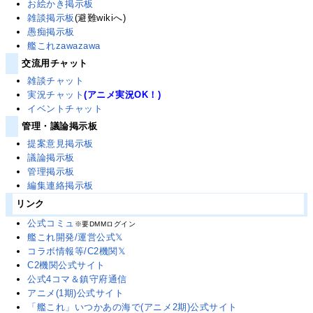
お絵かき掲示板
雑談掲示板
(避難wikiへ)
愚痴掲示板
艦これzawazawa
交流用チャット
雑談チャット
実況チャット
(アニメ実況OK！)
イベントチャット
管理・議論掲示板
提案意見掲示板
議論掲示板
管理掲示板
編集連絡掲示板
リンク
公式コミュ
※要DMMログイン
艦これ開発/運営公式𝕏
コラボ情報等/C2機関𝕏
C2機関公式サイト
公式4コマ＆鎮守府通信
アニメ(1期)公式サイト
「艦これ」いつかあの海で(アニメ2期)公式サイト