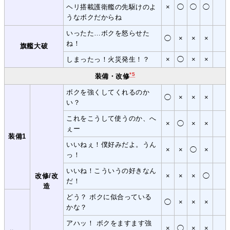
ヘリ搭載護衛艦の先駆けのよ
×
◯
◯
◯
うなボクだからね
いったた…ボクを怒らせた
◯
×
×
×
ね！
旗艦大破
しまったっ！火災発生！？
×
◯
×
×
*5
装備・改修
ボクを強くしてくれるのか
◯
×
×
×
い？
これをこうして使うのか、へ
×
◯
×
×
ぇー
装備1
いいねぇ！僕好みだよ。うん
×
×
◯
×
っ！
いいね！こういうの好きなん
改修/改
×
×
×
◯
だ！
造
どう？ ボクに似合っている
◯
×
×
×
かな？
アハッ！ ボクをますます強
×
◯
×
×