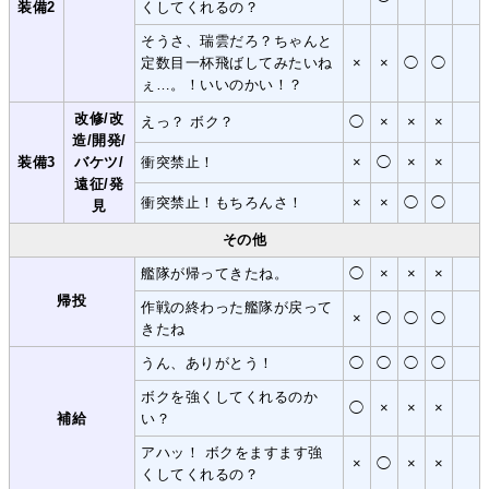
装備2
くしてくれるの？
そうさ、瑞雲だろ？ちゃんと
定数目一杯飛ばしてみたいね
×
×
◯
◯
ぇ…。！いいのかい！？
改修/改
えっ？ ボク？
◯
×
×
×
造/開発/
装備3
バケツ/
衝突禁止！
×
◯
×
×
遠征/発
衝突禁止！もちろんさ！
×
×
◯
◯
見
その他
艦隊が帰ってきたね。
◯
×
×
×
帰投
作戦の終わった艦隊が戻って
×
◯
◯
◯
きたね
うん、ありがとう！
◯
◯
◯
◯
ボクを強くしてくれるのか
◯
×
×
×
補給
い？
アハッ！ ボクをますます強
×
◯
×
×
くしてくれるの？