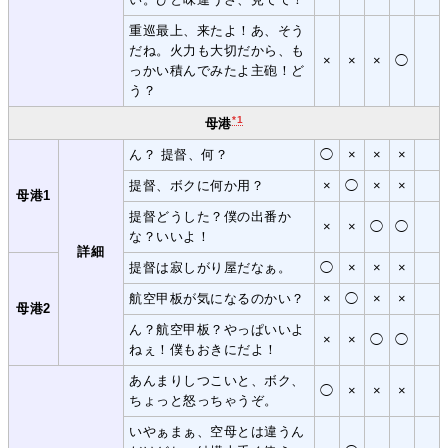
重巡最上、来たよ！あ、そう
だね。火力も大切だから、も
×
×
×
◯
っかい積んでみたよ主砲！ど
う？
*1
母港
ん？ 提督、何？
◯
×
×
×
提督、ボクに何か用？
×
◯
×
×
母港1
提督どうした？僕の出番か
×
×
◯
◯
な？いいよ！
詳細
提督は寂しがり屋だなぁ。
◯
×
×
×
航空甲板が気になるのかい？
×
◯
×
×
母港2
ん？航空甲板？やっぱいいよ
×
×
◯
◯
ねぇ！僕もおきにだよ！
あんまりしつこいと、ボク、
◯
×
×
×
ちょっと怒っちゃうぞ。
いやぁまぁ、空母とは違うん