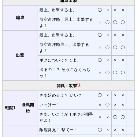
編成出撃
最上、出撃するよ。
◯
×
×
×
編成
航空巡洋艦、最上、出撃する
×
◯
◯
◯
よ！
最上、出撃するよ。
◯
×
×
×
航空巡洋艦最上、出撃する
×
◯
◯
◯
よ！
出撃
ボクについてきてよ。
◯
×
×
×
出るの！？ そうこなくっち
×
◯
◯
◯
ゃ！
*2
開戦・攻撃
さあ始めるよ？ いい？
◯
×
×
×
昼戦開
いっけー！
×
◯
×
×
戦闘1
始
さあ、いこうか！ボクが相手
×
×
◯
◯
だよ！
敵艦発見！ 撃てー！
◯
×
×
×