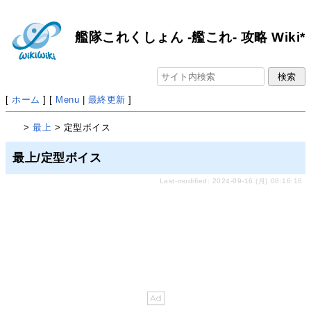
艦隊これくしょん -艦これ- 攻略 Wiki*
[
ホーム
] [
Menu
|
最終更新
]
>
最上
> 定型ボイス
最上/定型ボイス
Last-modified: 2024-09-16 (月) 08:16:16