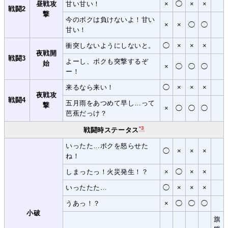
昼戦攻
甘い甘い！
×
◯
×
×
戦闘2
撃
今のボクは負けないよ！甘い
×
×
◯
◯
甘い！
衝突しないようにしないと。
◯
×
×
×
夜戦開
戦闘3
よーし、ボクも突撃するぞ
始
×
◯
◯
◯
ー！
来るなら来い！
◯
×
×
×
夜戦攻
戦闘4
五月雨をあつめて早し…って
撃
×
◯
◯
◯
芭蕉だっけ？
*3
戦闘時ステータス
いったた…ボクを怒らせた
◯
×
×
×
ね！
しまったっ！火災発生！？
×
◯
×
×
いったたた…
◯
×
×
×
うあっ！？
×
◯
◯
◯
小破
旗