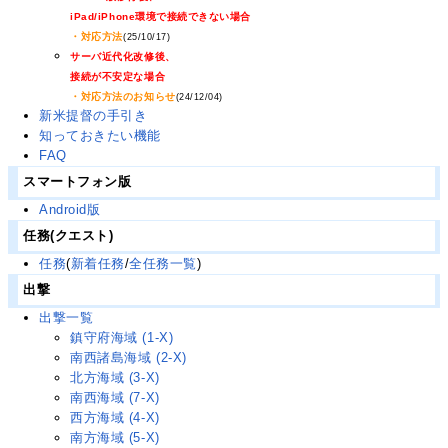
iPad/iPhone環境で接続できない場合
・対応方法
(25/10/17)
サーバ近代化改修後、
接続が不安定な場合
・対応方法のお知らせ
(24/12/04)
新米提督の手引き
知っておきたい機能
FAQ
スマートフォン版
Android版
任務(クエスト)
任務
(
新着任務
/
全任務一覧
)
出撃
出撃一覧
鎮守府海域 (1-X)
南西諸島海域 (2-X)
北方海域 (3-X)
南西海域 (7-X)
西方海域 (4-X)
南方海域 (5-X)