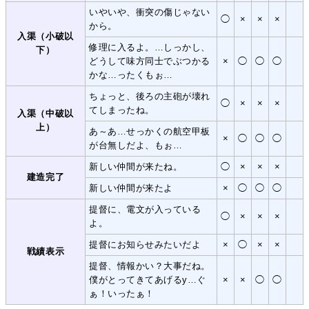
いやいや、衝突の傷じゃない
◯
×
×
×
から。
入渠（小破以
修理に入るよ。…しっかし、
下）
どうして味方同士でぶつかる
×
◯
◯
◯
かな…ったくもぉ…
ちょっと、後ろの主砲が壊れ
◯
×
×
×
てしまったね。
入渠（中破以
上）
あ～あ…せっかくの航空甲板
×
◯
◯
◯
が台無しだよ、もぉ…
新しい仲間が来たね。
◯
×
×
×
建造完了
新しい仲間が来たよ
×
◯
◯
◯
提督に、電文が入っている
◯
×
×
×
よ。
提督にお知らせみたいだよ
×
◯
×
×
戦績表示
提督、情報かい？大事だね。
僕がとってきてあげるy…ぐ
×
×
◯
◯
ぁ！いったぁ！