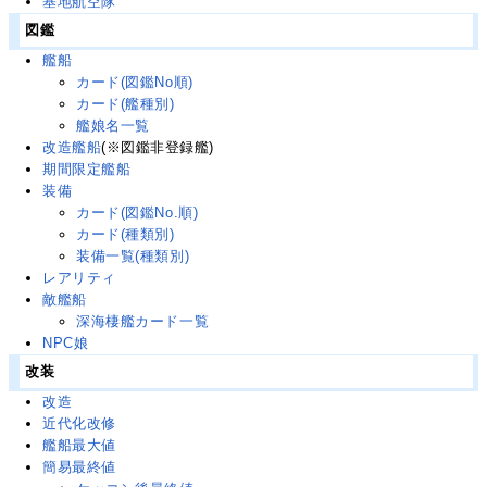
基地航空隊
図鑑
艦船
カード(図鑑No順)
カード(艦種別)
艦娘名一覧
改造艦船
(※図鑑非登録艦)
期間限定艦船
装備
カード(図鑑No.順)
カード(種類別)
装備一覧(種類別)
レアリティ
敵艦船
深海棲艦カード一覧
NPC娘
改装
改造
近代化改修
艦船最大値
簡易最終値