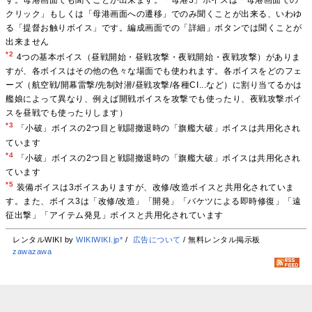
クリック」もしくは「母港画面への遷移」でのみ聞くことが出来る、いわゆ
る「提督お触りボイス」です。編成画面での「詳細」ボタンでは聞くことが
出来ません
*2
4つの基本ボイス（昼戦開始・昼戦攻撃・夜戦開始・夜戦攻撃）がありま
すが、各ボイスはその他の色々な場面でも使われます。各ボイスをどのフェ
ーズ（航空戦/開幕雷撃/先制対潜/昼戦攻撃/各種CI...など）に割り当てるかは
艦娘によって異なり、例えば開戦ボイスを攻撃でも使ったり、夜戦攻撃ボイ
スを昼戦でも使ったりします）
*3
「小破」ボイスの2つ目と戦闘撤退時の「旗艦大破」ボイスは共用化され
ています
*4
「小破」ボイスの2つ目と戦闘撤退時の「旗艦大破」ボイスは共用化され
ています
*5
装備ボイスは3ボイスありますが、改修/改造ボイスと共用化されていま
す。また、ボイス3は「改修/改造」「開発」「バケツによる即時修復」「遠
征出撃」「アイテム発見」ボイスと共用化されています
レンタルWIKI by
WIKIWIKI.jp*
/
広告について
/ 無料レンタル掲示板
zawazawa