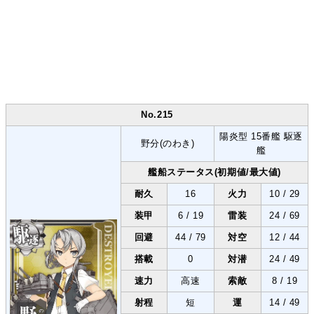
No.215
陽炎型 15番艦 駆逐
野分(のわき)
艦
艦船ステータス(初期値/最大値)
耐久
16
火力
10 / 29
装甲
6 / 19
雷装
24 / 69
回避
44 / 79
対空
12 / 44
搭載
0
対潜
24 / 49
速力
高速
索敵
8 / 19
射程
短
運
14 / 49