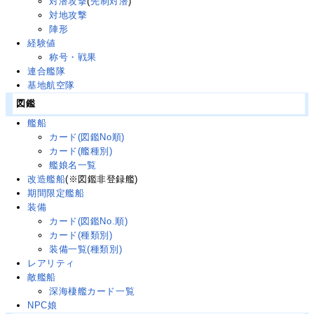
対潜攻撃
(
先制対潜
)
対地攻撃
陣形
経験値
称号・戦果
連合艦隊
基地航空隊
図鑑
艦船
カード(図鑑No順)
カード(艦種別)
艦娘名一覧
改造艦船
(※図鑑非登録艦)
期間限定艦船
装備
カード(図鑑No.順)
カード(種類別)
装備一覧(種類別)
レアリティ
敵艦船
深海棲艦カード一覧
NPC娘