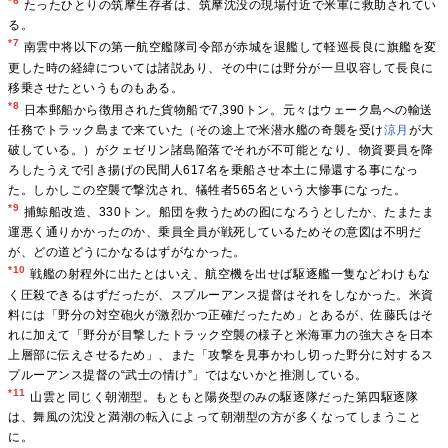
*6
たったひとりの筑摩生存者は、筑摩沈没の現場付近で米軍に救助されてい
る。
*7
南雲中将以下の第一航空艦隊司令部が赤城を退艦して軽巡長良に旗艦を変
更した時の経緯については諸説あり、その中には野分が一旦収容して長良に
移乗させたというものもある。
*8
日本郵船から徴用された貨物船で7,390トン。元々はウェーク島への輸送
任務でトラック島まで来ていた（その途上で米潜水艦の奇襲を受け
涼月
が大
破している。）がクェゼリン諸島陥落でそれが不可能となり、物資要員を降
ろしたうえで引き揚げの民間人617名を乗船させ本土に帰還する事になっ
た。しかしこの空襲で撃沈され、犠牲者565名という大惨事になった。
*9
捕鯨船改造、330トン。船団を救うための囮になろうとしたか、たまたま
運悪く通りかかったのか、乗員全員が戦死しているためその意図は不明だ
が、どの道どうにかなるはずがなかった。
*10
戦艦の射程外に出たとはいえ、航空機を出せば駆逐艦一隻などわけもな
く圧殺できるはずだったが、スプルーアンス提督はそれをしなかった。米資
料には「野分の対空砲火が激烈かつ正確だったため」とあるが、佐藤氏はそ
れに加えて「野分が目撃したトラック空襲の様子と米海軍力の強大さを日本
上層部に伝えさせるため」、また「攻撃を見事かわし切った野分に対するス
プルーアンス提督の“武士の情け”」ではないかと推測している。
*11
山雲と同じく朝潮型。もともと陽炎型のみの駆逐隊だった第四駆逐隊
は、舞風の沈没と満潮の転入によって朝潮型の方が多くなってしまうこと
に。