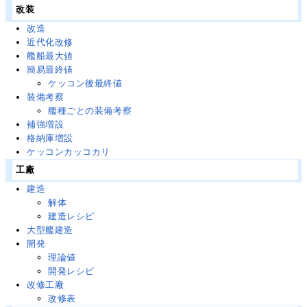
改装
改造
近代化改修
艦船最大値
簡易最終値
ケッコン後最終値
装備考察
艦種ごとの装備考察
補強増設
格納庫増設
ケッコンカッコカリ
工廠
建造
解体
建造レシピ
大型艦建造
開発
理論値
開発レシピ
改修工廠
改修表