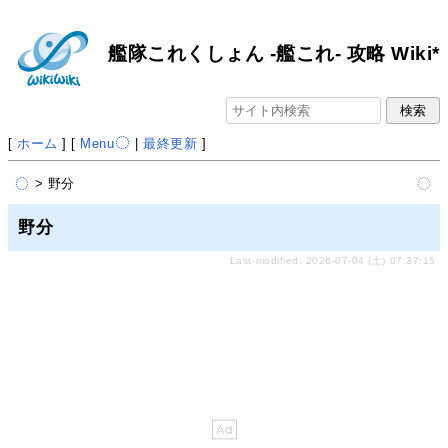
艦隊これくしょん -艦これ- 攻略 Wiki*
[
ホーム
] [
Menu
|
最終更新
]
> 野分
野分
Last-modified: 2026-07-04 (土) 07:37:15