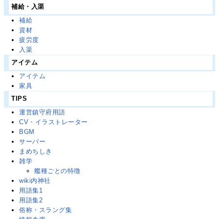
補給・入渠
補給
資材
疲労度
入渠
アイテム
アイテム
家具
TIPS
運営鎮守府用語
CV・イラストレーター
BGM
サーバー
まめちしき
雑学
艦種ごとの特徴
wiki内神社
用語集1
用語集2
俗称・スラング集