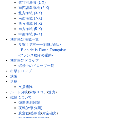
鎮守府海域 (1-X)
南西諸島海域 (2-X)
北方海域 (3-X)
南西海域 (7-X)
西方海域 (4-X)
南方海域 (5-X)
中部海域 (6-X)
期間限定海域一覧
反撃！第三十一戦隊の戦い
L'Élan de la Flotte Française
-フランス艦隊の躍動-
期間限定ドロップ
継続中のドロップ一覧
出撃ドロップ
演習
遠征
支援艦隊
ルート分岐
(
索敵スコア
/
速力
)
戦闘について
弾着観測射撃
夜戦(攻撃分類)
航空戦
(
熟練度
/
対空砲火
)