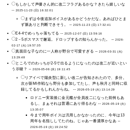
もしかして声優さん的に改二フラグあるかな？きたら嬉しいな
--
2025-11-23 (日) 16:32:01
まずは今後追加ボイスがあるかどうかだな。あればひとま
ず脈ありと判断できそう。 --
2025-11-23 (日) 17:32:41
E4-4でめっちゃ落ちてる --
2025-12-07 (日) 13:59:16
2－5ボスマスで邂逅。ドロップするの知らんかった。 --
2026-
02-17 (火) 19:57:35
真面目な子なのに一人称が野分で可愛すぎる --
2026-03-31 (火)
13:29:48
ところでのわっちが2-5で出るようになったのは改二が近いとい
う示唆？ --
2026-05-06 (水) 19:11:45
リアイベで陽炎型に新しい改二が告知されたので、多分。
次が新MI作戦なら野分も参加してたし、声も秋月と同時に収
録してるかもしれんからね。 --
2026-05-19 (火) 13:14:29
ロドニー実装後に金元艦が全員改二になった前例もあ
るし、まぁそれは普通にあり得るわな --
2026-05-19 (火)
13:35:07
今まで周年ボイスは汎用しかなかったのに、今年は13
周年を名指ししてたのね。じゃあ一番濃厚かなあ --
2026-05-19 (火) 19:24:52