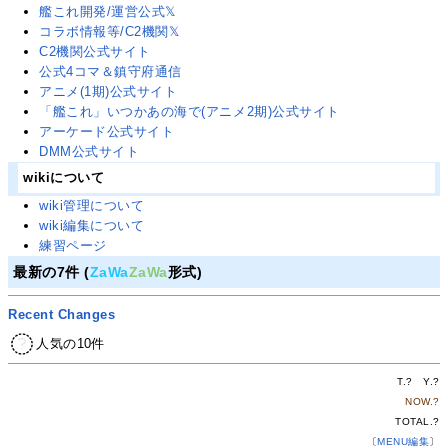
艦これ開発/運営公式𝕏
コラボ情報等/C2機関𝕏
C2機関公式サイト
公式4コマ＆鎮守府通信
アニメ(1期)公式サイト
「艦これ」いつかあの海で(アニメ2期)公式サイト
アーケード公式サイト
DMM公式サイト
wikiについて
wiki管理について
wiki編集について
練習ページ
最新の7件 (
ZaWa
ZaWa
形式)
Recent Changes
人気の10件
T.
?
Y.
?
NOW.
?
TOTAL.
?
〔
MENU編集
〕