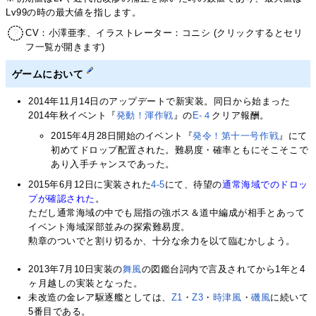
Lv99の時の最大値を指します。
CV：小澤亜李、イラストレーター：コニシ (クリックするとセリ
フ一覧が開きます)
ゲームにおいて
2014年11月14日のアップデートで新実装。同日から始まった
2014年秋イベント『
発動！渾作戦
』の
E-４
クリア報酬。
2015年4月28日開始のイベント『
発令！第十一号作戦
』にて
初めてドロップ配置された。難易度・確率ともにそこそこで
あり入手チャンスであった。
2015年6月12日に実装された
4-5
にて、待望の
通常海域でのドロッ
プが確認された
。
ただし通常海域の中でも屈指の強ボス＆道中編成が相手とあって
イベント海域深部並みの探索難易度。
勲章のついでと割り切るか、十分な余力を以て臨むかしよう。
2013年7月10日実装の
舞風
の図鑑台詞内で言及されてから1年と4
ヶ月越しの実装となった。
未改造の金レア駆逐艦としては、
Z1
・
Z3
・
時津風
・
磯風
に続いて
5番目である。