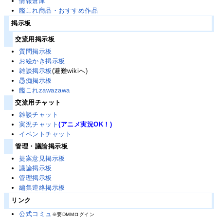
情報倉庫
艦これ商品・おすすめ作品
掲示板
交流用掲示板
質問掲示板
お絵かき掲示板
雑談掲示板
(避難wikiへ)
愚痴掲示板
艦これzawazawa
交流用チャット
雑談チャット
実況チャット
(アニメ実況OK！)
イベントチャット
管理・議論掲示板
提案意見掲示板
議論掲示板
管理掲示板
編集連絡掲示板
リンク
公式コミュ
※要DMMログイン