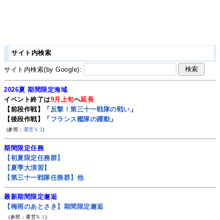
サイト内検索
サイト内検索(by Google):
2026夏 期間限定海域
イベント終了は
9月上旬
へ
延長
【前段作戦】「
反撃！第三十一戦隊の戦い
」
【後段作戦】「
フランス艦隊の躍動
」
(参照：
運営𝕏
2
)
期間限定任務
【初夏限定任務群】
【夏季大演習】
【第三十一戦隊任務群】他
最新期間限定邂逅
【梅雨のあとさき】期間限定邂逅
(参照：運営𝕏
1
)