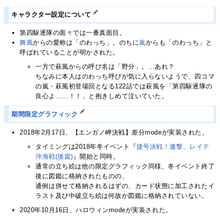
キャラクター設定について
第四駆逐隊の面々では一番真面目。
舞風
からの愛称は「のわっち」。のちに
嵐
からも「のわっち」と
呼ばれていることが明かされた。
一方で萩風からの呼び名は「野分」。…あれ？
ちなみに本人はのわっち呼びが気に入らないようで、四コマ
の嵐・萩風初登場回となる122話では萩風を「第四駆逐隊の
良心よ……！！」と抱きしめて泣いていた。
期間限定グラフィック
2018年2月17日、【エンガノ岬決戦】差分modeが実装された。
タイミングは2018年冬イベント『
捷号決戦！邀撃、レイテ
沖海戦(後篇)
』開始と同時。
通常の立ち絵は他の限定グラフィック同様、冬イベント終了
後に図鑑に格納されたものの、
通例は併せて格納されるはずの、カード状態に加工されたイ
ラスト及び中破立ち絵は何故か図鑑に格納されていない。
2020年10月16日、ハロウィンmodeが実装された。