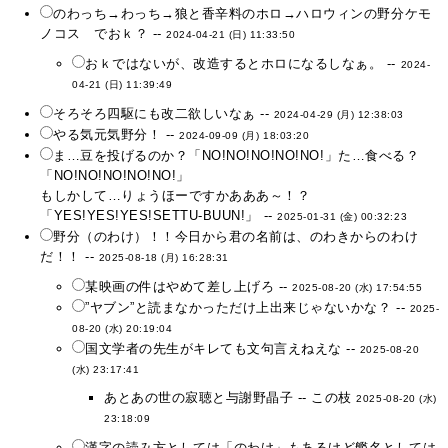
のわっち→わっち→狼と香辛料のホロ→ハロウィンの野分ケモ
ノコス でおｋ？ --
2024-04-21 (日) 11:33:50
おｋではないが、改造するとホロになるしなぁ。 --
2024-
04-21 (日) 11:39:49
そろそろ四駆にも改二欲しいなぁ --
2024-04-29 (月) 12:38:03
やる気元気野分！ --
2024-09-09 (月) 18:03:20
ま…豆を投げるのか？「NO!NO!NO!NO!NO!」た…食べる？
「NO!NO!NO!NO!NO!」
もしかして…りょうほーですかあああ～！？
「YES!YES!YES!SETTU-BUUN!」 --
2025-01-31 (金) 00:32:23
野分（のわけ）！！今日から君の名前は、のわきからのわけ
だ！！ --
2025-08-18 (月) 16:28:31
某映画の件はやめて差し上げろ --
2025-08-20 (水) 17:54:55
”ヤブン”と読まなかっただけ上出来じゃないかな？ --
2025-
08-20 (水) 20:19:04
国文学者の先生がキレても文句言えねえな --
2025-08-20
(水) 23:17:41
あとあの世の寂聴と与謝野晶子 -- この枝
2025-08-20 (水)
23:18:09
漢字の読み方としては「のわけ」もあるけど艦名としては