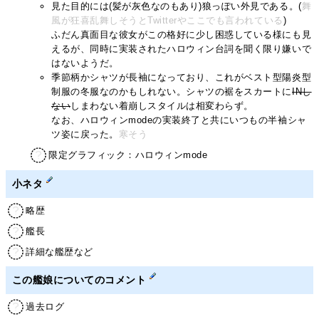
見た目的には(髪が灰色なのもあり)狼っぽい外見である。(
舞
風が狂喜乱舞しそうとTwitterやここでも言われている
)
ふだん真面目な彼女がこの格好に少し困惑している様にも見
えるが、同時に実装されたハロウィン台詞を聞く限り嫌いで
はないようだ。
季節柄かシャツが長袖になっており、これがベスト型陽炎型
制服の冬服なのかもしれない。シャツの裾をスカートに
INし
ない
しまわない着崩しスタイルは相変わらず。
なお、ハロウィンmodeの実装終了と共にいつもの半袖シャ
ツ姿に戻った。
寒そう
限定グラフィック：ハロウィンmode
小ネタ
略歴
艦長
詳細な艦歴など
この艦娘についてのコメント
過去ログ