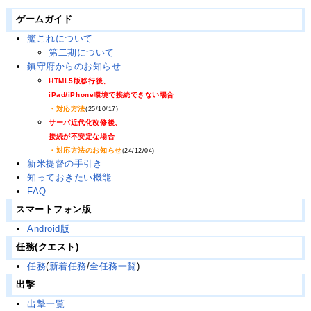
ゲームガイド
艦これについて
第二期について
鎮守府からのお知らせ
HTML5版移行後、
iPad/iPhone環境で接続できない場合
・対応方法
(25/10/17)
サーバ近代化改修後、
接続が不安定な場合
・対応方法のお知らせ
(24/12/04)
新米提督の手引き
知っておきたい機能
FAQ
スマートフォン版
Android版
任務(クエスト)
任務
(
新着任務
/
全任務一覧
)
出撃
出撃一覧