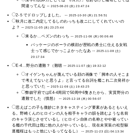
間違ってんな --
2025-08-20 (水) 23:47:24
2-５でドロップしました。 --
2025-10-30 (木) 21:56:51
秋月に改二内定してるしのわっちも改ニにしてくれていいの
よ？ --
2025-11-05 (水) 23:25:44
来るか…ペズンのわっち --
2025-11-06 (木) 00:06:46
パッケージのポーラの横顔が歴戦の勇士に仕える女戦
士って感じでかっこよかったなあ --
2025-11-08 (土)
20:17:34
E-4…野分の遭難？（難聴 --
2025-11-07 (金) 19:32:12
オイゲンちゃんが蔑んでいる顔の画像で「脚本の人そこま
で考えてないと思うよ」と言ってる台詞を艦これ二次発祥か
と思っていた --
2025-11-08 (土) 19:43:25
弊鎮守府ではE4-4周回で50周中6隻きたから、実質野分の
遭難でした（憤怒） --
2025-12-18 (木) 00:56:07
思えばこの子も微妙にネタキャスティング要素があるともいえ
る。野崎くんのヒロインの人を相手キャラの韻を踏むような名前
のキャラ演じさせているし（ヒロイン自体の名称とやや被ってい
る艦の千代田は既に他の人がやっているし、現在未実装の松型駆
逐艦桜はもっと他にいるってなるし） --
2025-11-23 (日) 04:13:34