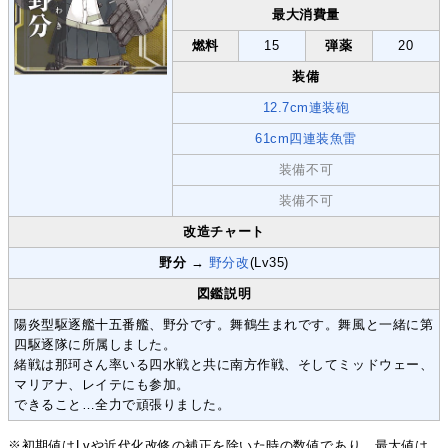
最大消費量
燃料
15
弾薬
20
装備
12.7cm連装砲
61cm四連装魚雷
装備不可
装備不可
改造チャート
野分
→
野分改
(Lv35)
図鑑説明
陽炎型駆逐艦十五番艦、野分です。舞鶴生まれです。舞風と一緒に第
四駆逐隊に所属しました。
緒戦は那珂さん率いる四水戦と共に南方作戦、そしてミッドウェー、
マリアナ、レイテにも参加。
できること…全力で頑張りました。
※初期値はLvや近代化改修の補正を除いた時の数値であり、最大値は