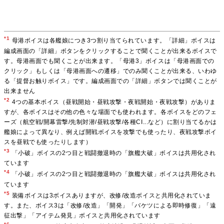
*1
母港ボイスは各艦娘につき3つ割り当てられています。「詳細」ボイスは
編成画面の「詳細」ボタンをクリックすることで聞くことが出来るボイスで
す。母港画面でも聞くことが出来ます。「母港3」ボイスは「母港画面での
クリック」もしくは「母港画面への遷移」でのみ聞くことが出来る、いわゆ
る「提督お触りボイス」です。編成画面での「詳細」ボタンでは聞くことが
出来ません
*2
4つの基本ボイス（昼戦開始・昼戦攻撃・夜戦開始・夜戦攻撃）がありま
すが、各ボイスはその他の色々な場面でも使われます。各ボイスをどのフェ
ーズ（航空戦/開幕雷撃/先制対潜/昼戦攻撃/各種CI...など）に割り当てるかは
艦娘によって異なり、例えば開戦ボイスを攻撃でも使ったり、夜戦攻撃ボイ
スを昼戦でも使ったりします）
*3
「小破」ボイスの2つ目と戦闘撤退時の「旗艦大破」ボイスは共用化され
ています
*4
「小破」ボイスの2つ目と戦闘撤退時の「旗艦大破」ボイスは共用化され
ています
*5
装備ボイスは3ボイスありますが、改修/改造ボイスと共用化されていま
す。また、ボイス3は「改修/改造」「開発」「バケツによる即時修復」「遠
征出撃」「アイテム発見」ボイスと共用化されています