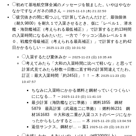
初めて基地航空隊全滅のメッセージを観ました。いやはやなか
なかですなメガネの姉さん --
2025-11-13 (木) 21:22:50
疲労抜きの間に暇つぶしで計算してみたんだけど、最強個体
（耐久9800）を耐久１で入渠させるとき、仮に「レベル１、潜水
艦・海防艦補正（考えられる最低補正）」で計算すると約13時間
の入渠時間になるみたいだ。一方で「ケッコン済みレベル１８
０、戦艦空母級補正（考えられる最高補正）」で計算すると約42
日かかるらしい --
2025-11-23 (日) 10:31:52
入渠するたび夏休みか --
2025-11-23 (日) 10:35:46
考えてみたら「大和の入渠時間に比べて軽いな」と思って
計算式見てみたら秒数⇒日数に直す時の計算間違えてたわ。
訂正：最大入渠時間「約245日」！！ -- 木
2025-11-23 (日)
10:47:57
ちなみに入渠時にかかる燃料と鋼材っていくつくらい
にになる…？ --
2025-11-23 (日) 11:41:10
最少計算（海防艦などに準拠）：燃料1855 鋼材
5879 最高計算（武蔵改二に準拠）：燃料86231 鋼
材161683 ※大和改二重が入渠コストのページになか
ったからもしかすると…… -- 木
2025-11-23 (日) 13:04:59
返信サンクス。鋼材が… -- 葉1
2025-11-23 (日) 16:21:37
大破したか…まあいいや いけ！（HP2000以上） --