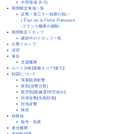
中部海域 (6-X)
期間限定海域一覧
反撃！第三十一戦隊の戦い
L'Élan de la Flotte Française
-フランス艦隊の躍動-
期間限定ドロップ
継続中のドロップ一覧
出撃ドロップ
演習
遠征
支援艦隊
ルート分岐
(
索敵スコア
/
速力
)
戦闘について
弾着観測射撃
夜戦(攻撃分類)
航空戦
(
熟練度
/
対空砲火
)
対潜攻撃
(
先制対潜
)
対地攻撃
陣形
経験値
称号・戦果
連合艦隊
基地航空隊