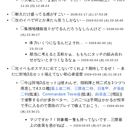
2025-
11-23 (日) 12:28:23
耐久だけ盛ってる感がすごい --
2026-01-17 (土) 17:53:28
次のイベでVIとか来たら笑うしかない --
2026-02-03 (火) 20:34:48
集積地棲姫改Ⅱがでるんだろうなしらんけど --
2026-02-03
(火) 22:34:17
体力いくつになるんだよそれ… --
2026-02-03 (火)
23:15:18
順当に考えると五桁かぁ、ももちにタッチの組み合わ
せがないときつくなるなぁ --
2026-02-04 (水) 10:22:22
次イベもボスマスに出てこないでくれよ？期待してるぜ！ -- 未
だに対地3点セット揃えてない初心者提督
2026-03-04 (水) 21:18:15
今は対地3点セットは使わんぞ。陸戦隊と特二式を1つづつ
用意して4スロ艦(
最上改二特
、
三隈改二特
、
日進甲
、
夕張改
二特
(低速)、
Commandant Teste改
(低速)、
由良改二
(増設))
で連撃するのが多分ベター。この二つは手間はかかるが恒常
で手に入るので普段のプレイで備えておこう。 --
2026-03-04
(水) 23:34:21
マジですか？！対象艦一隻も持ってないです…三隈最
上の改装を急がねば… --
2026-03-05 (木) 07:24:26