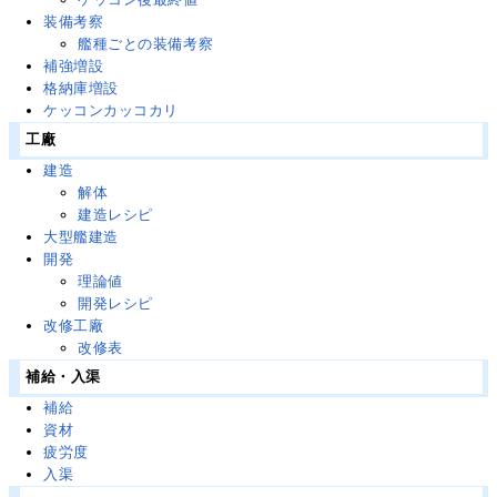
装備考察
艦種ごとの装備考察
補強増設
格納庫増設
ケッコンカッコカリ
工廠
建造
解体
建造レシピ
大型艦建造
開発
理論値
開発レシピ
改修工廠
改修表
補給・入渠
補給
資材
疲労度
入渠