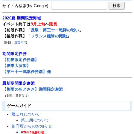
サイト内検索(by Google):
2026夏 期間限定海域
イベント終了は
9月上旬
へ
延長
【前段作戦】「
反撃！第三十一戦隊の戦い
」
【後段作戦】「
フランス艦隊の躍動
」
(参照：
運営𝕏
2
)
期間限定任務
【初夏限定任務群】
【夏季大演習】
【第三十一戦隊任務群】他
最新期間限定邂逅
【梅雨のあとさき】期間限定邂逅
(参照：運営𝕏
1
)
ゲームガイド
艦これについて
第二期について
鎮守府からのお知らせ
HTML5版移行後、