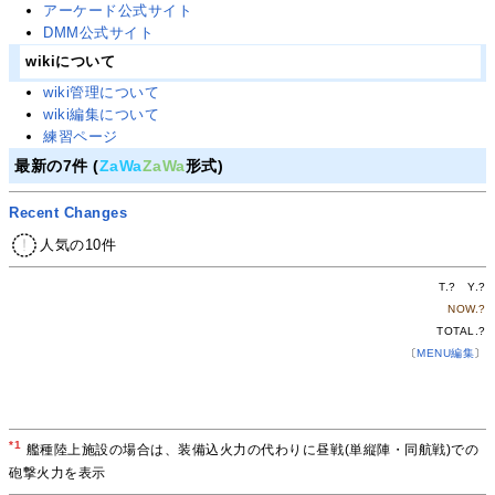
アーケード公式サイト
DMM公式サイト
wikiについて
wiki管理について
wiki編集について
練習ページ
最新の7件 (
ZaWa
ZaWa
形式)
Recent Changes
人気の10件
T.
?
Y.
?
NOW.
?
TOTAL.
?
〔
MENU編集
〕
*1
艦種陸上施設の場合は、装備込火力の代わりに昼戦(単縦陣・同航戦)での
砲撃火力を表示