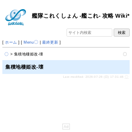
艦隊これくしょん -艦これ- 攻略 Wiki*
[
ホーム
] [
Menu
|
最終更新
]
> 集積地棲姫改-壊
集積地棲姫改-壊
Last-modified: 2026-07-26 (日) 17:31:46