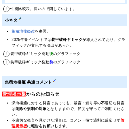
性能比較表。長いので閉じています。
小ネタ
集積地棲姫改
を参照。
2025年春イベントでは
装甲破砕ギミック
が導入されており、グラ
フィックが変化する演出があった。
装甲破砕ギミック発動
後
のグラフィック
装甲破砕ギミック発動
前
のグラフィック
集積地棲姫 共通コメント
管理掲示板
からのお知らせ
深海棲艦に対する発言であっても、暴言・煽り等の不適切な発言
は
削除や規制の対象
となりますので、節度を守ってご利用くださ
い。
不適切な発言を見かけた場合は、コメント欄で過剰に反応せず
管
理掲示板
に報告をお願いします
。