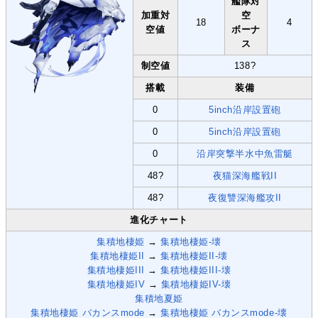
艦隊対
加重対
空
18
4
空値
ボーナ
ス
制空値
138?
搭載
装備
0
5inch沿岸設置砲
0
5inch沿岸設置砲
0
沿岸突撃半水中魚雷艇
48?
夜猫深海艦戦II
48?
夜復讐深海艦攻II
進化チャート
集積地棲姫
→
集積地棲姫-壊
集積地棲姫II
→
集積地棲姫II-壊
集積地棲姫III
→
集積地棲姫III-壊
集積地棲姫IV
→
集積地棲姫IV-壊
集積地夏姫
集積地棲姫 バカンスmode
→
集積地棲姫 バカンスmode-壊