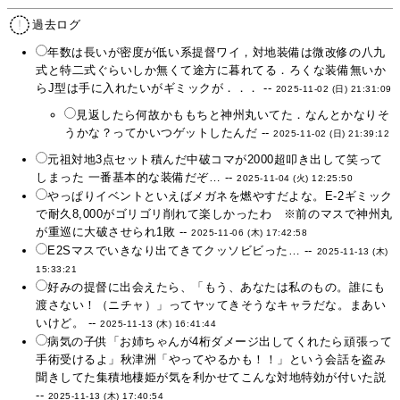
過去ログ
年数は長いが密度が低い系提督ワイ，対地装備は微改修の八九
式と特二式ぐらいしか無くて途方に暮れてる．ろくな装備無いか
らJ型は手に入れたいがギミックが．．． --
2025-11-02 (日) 21:31:09
見返したら何故かももちと神州丸いてた．なんとかなりそ
うかな？ってかいつゲットしたんだ --
2025-11-02 (日) 21:39:12
元祖対地3点セット積んだ中破コマが2000超叩き出して笑って
しまった 一番基本的な装備だぞ… --
2025-11-04 (火) 12:25:50
やっぱりイベントといえばメガネを燃やすだよな。E-2ギミック
で耐久8,000がゴリゴリ削れて楽しかったわ ※前のマスで神州丸
が重巡に大破させられ1敗 --
2025-11-06 (木) 17:42:58
E2Sマスでいきなり出てきてクッソビビった… --
2025-11-13 (木)
15:33:21
好みの提督に出会えたら、「もう、あなたは私のもの。誰にも
渡さない！（ニチャ）」ってヤッてきそうなキャラだな。まあい
いけど。 --
2025-11-13 (木) 16:41:44
病気の子供「お姉ちゃんが4桁ダメージ出してくれたら頑張って
手術受けるよ」秋津洲「やってやるかも！！」という会話を盗み
聞きしてた集積地棲姫が気を利かせてこんな対地特効が付いた説
--
2025-11-13 (木) 17:40:54