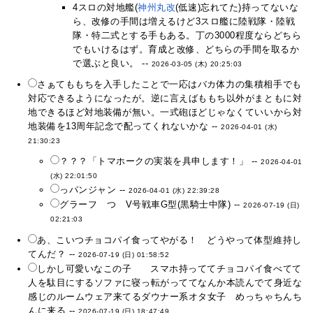
4スロの対地艦(
神州丸改
(低速)忘れてた)持ってないな
ら、改修の手間は増えるけど3スロ艦に陸戦隊・陸戦
隊・特二式とする手もある。丁の3000程度ならどちら
でもいけるはず。育成と改修、どちらの手間を取るか
で選ぶと良い。 --
2026-03-05 (木) 20:25:03
さぁてももちを入手したことで一応はバカ体力の集積相手でも
対応できるようになったが。逆に言えばももち以外がまともに対
地できるほど対地装備が無い。一式砲ほどじゃなくていいから対
地装備を13周年記念で配ってくれないかな --
2026-04-01 (水)
21:30:23
？？？「トマホークの実装を具申します！」 --
2026-04-01
(水) 22:01:50
っパンジャン --
2026-04-01 (水) 22:39:28
グラーフ つ V号戦車G型(黒騎士中隊) --
2026-07-19 (日)
02:21:03
あ、こいつチョコパイ食ってやがる！ どうやって体型維持し
てんだ？ --
2026-07-19 (日) 01:58:52
しかし可愛いなこの子 スマホ持っててチョコパイ食べてて
人を駄目にするソファに寝っ転がっててなんか本読んでて身近な
感じのルームウェア来てるダウナー系オタ女子 めっちゃちんち
んに来る --
2026-07-19 (日) 18:47:49