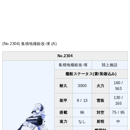
(No.2304) 集積地棲姫改-壊 (A)
No.2304
集積地棲姫改-壊
陸上施設
艦船ステータス(素/装備込み)
160 /
耐久
3000
火力
563
130 /
装甲
9 / 13
雷装
165
搭載
96
対空
75 / 95
速力
なし
射程
中