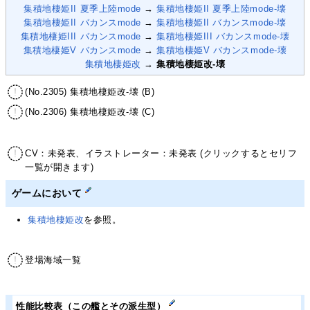
集積地棲姫II 夏季上陸mode
→
集積地棲姫II 夏季上陸mode-壊
集積地棲姫II バカンスmode
→
集積地棲姫II バカンスmode-壊
集積地棲姫III バカンスmode
→
集積地棲姫III バカンスmode-壊
集積地棲姫V バカンスmode
→
集積地棲姫V バカンスmode-壊
集積地棲姫改
→
集積地棲姫改-壊
(No.2305) 集積地棲姫改-壊 (B)
(No.2306) 集積地棲姫改-壊 (C)
CV：未発表、イラストレーター：未発表 (クリックするとセリフ
一覧が開きます)
ゲームにおいて
集積地棲姫改
を参照。
登場海域一覧
性能比較表（この艦とその派生型）