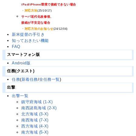
iPad/iPhone環境で接続できない場合
・対応方法
(25/10/17)
サーバ近代化改修後、
接続が不安定な場合
・対応方法のお知らせ
(24/12/04)
新米提督の手引き
知っておきたい機能
FAQ
スマートフォン版
Android版
任務(クエスト)
任務
(
新着任務
/
全任務一覧
)
出撃
出撃一覧
鎮守府海域 (1-X)
南西諸島海域 (2-X)
北方海域 (3-X)
南西海域 (7-X)
西方海域 (4-X)
南方海域 (5-X)