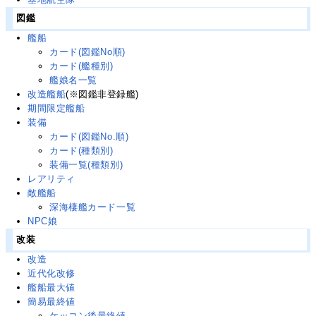
図鑑
艦船
カード(図鑑No順)
カード(艦種別)
艦娘名一覧
改造艦船
(※図鑑非登録艦)
期間限定艦船
装備
カード(図鑑No.順)
カード(種類別)
装備一覧(種類別)
レアリティ
敵艦船
深海棲艦カード一覧
NPC娘
改装
改造
近代化改修
艦船最大値
簡易最終値
ケッコン後最終値