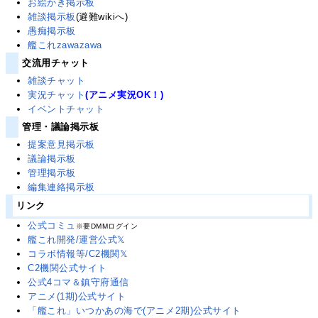
お絵かき掲示板
雑談掲示板
(避難wikiへ)
愚痴掲示板
艦これzawazawa
交流用チャット
雑談チャット
実況チャット
(アニメ実況OK！)
イベントチャット
管理・議論掲示板
提案意見掲示板
議論掲示板
管理掲示板
編集連絡掲示板
リンク
公式コミュ
※要DMMログイン
艦これ開発/運営公式𝕏
コラボ情報等/C2機関𝕏
C2機関公式サイト
公式4コマ＆鎮守府通信
アニメ(1期)公式サイト
「艦これ」いつかあの海で(アニメ2期)公式サイト