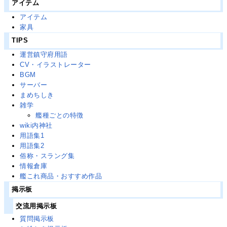
アイテム
アイテム
家具
TIPS
運営鎮守府用語
CV・イラストレーター
BGM
サーバー
まめちしき
雑学
艦種ごとの特徴
wiki内神社
用語集1
用語集2
俗称・スラング集
情報倉庫
艦これ商品・おすすめ作品
掲示板
交流用掲示板
質問掲示板