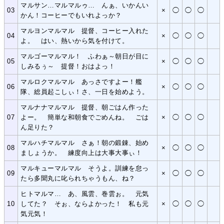
マルサン…マルマルゥ… んぁ、いかんい
03
×
◯
◯
◯
かん！コーヒーでもいれよっか？
マルヨンマルマル 提督、コーヒー入れた
04
×
◯
◯
◯
よ。 はい、熱いから気を付けて。
マルゴーマルマル！ ふわぁ～朝日が目に
05
×
◯
◯
◯
しみるぅ～ 提督！おはよっ！
マルロクマルマル あっさですよー！艦
06
×
◯
◯
◯
隊、総員起こしぃ！さ、一日を始めよう。
マルナナマルマル 提督、朝ごはん作った
07
よー。 簡単な和朝食でごめんね。 ごは
×
◯
◯
◯
ん足りた？
マルハチマルマル さぁ！朝の鍛錬、始め
08
×
◯
◯
◯
ましょうか。 練度向上は大事大事ぃ！
マルキューマルマル そうよ。訓練を怠っ
09
×
◯
◯
◯
たら多聞丸に叱られちゃうもん、ね？
ヒトマルマ… あ、風雲、巻雲ぉ。 元気
10
してた？ そぉ、ならよかった！ 私も元
×
◯
◯
◯
気元気！