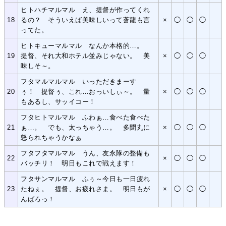
ヒトハチマルマル え、提督が作ってくれ
18
るの？ そういえば美味しいって蒼龍も言
×
◯
◯
◯
ってた。
ヒトキューマルマル なんか本格的…。
19
提督、それ大和ホテル並みじゃない。 美
×
◯
◯
◯
味しそ～。
フタマルマルマル いっただきまーす
20
ぅ！ 提督ぅ、これ…おっいしぃ～。 量
×
◯
◯
◯
もあるし、サッイコー！
フタヒトマルマル ふわぁ…食べた食べた
21
ぁ…。 でも、太っちゃう…。 多聞丸に
×
◯
◯
◯
怒られちゃうかなぁ
フタフタマルマル うん、友永隊の整備も
22
×
◯
◯
◯
バッチリ！ 明日もこれで戦えます！
フタサンマルマル ふぅ～今日も一日疲れ
23
たねぇ。 提督、お疲れさま。 明日もが
×
◯
◯
◯
んばろっ！