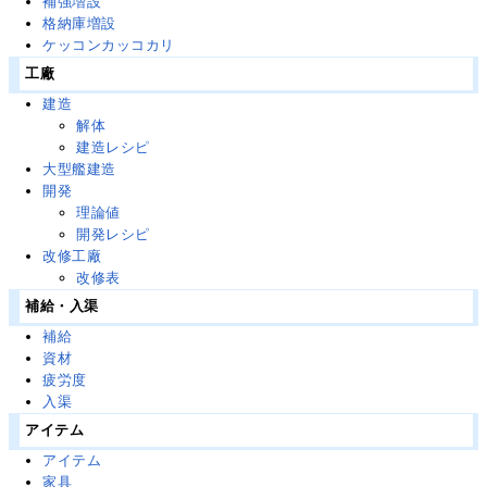
補強増設
格納庫増設
ケッコンカッコカリ
工廠
建造
解体
建造レシピ
大型艦建造
開発
理論値
開発レシピ
改修工廠
改修表
補給・入渠
補給
資材
疲労度
入渠
アイテム
アイテム
家具