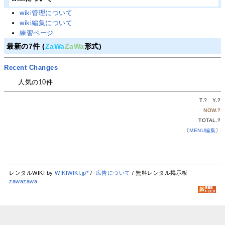
wiki管理について
wiki編集について
練習ページ
最新の7件 (
ZaWa
ZaWa
形式)
Recent Changes
人気の10件
T.
?
Y.
?
NOW.
?
TOTAL.
?
〔
MENU編集
〕
レンタルWIKI by
WIKIWIKI.jp*
/
広告について
/ 無料レンタル掲示板
zawazawa