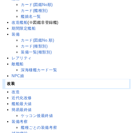
カード(図鑑No順)
カード(艦種別)
艦娘名一覧
改造艦船
(※図鑑非登録艦)
期間限定艦船
装備
カード(図鑑No.順)
カード(種類別)
装備一覧(種類別)
レアリティ
敵艦船
深海棲艦カード一覧
NPC娘
改装
改造
近代化改修
艦船最大値
簡易最終値
ケッコン後最終値
装備考察
艦種ごとの装備考察