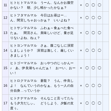
ヒトヒトマルマル うーん、なんかお腹空
11
×
◯
◯
◯
かない？ 朝、少し軽かったかなぁ？
ヒトフタマルマル 今日はお昼はー…
12
×
◯
◯
◯
ん、間宮しちゃおっかぁ？ いいよね？
ヒトサンマルマル ふわぁ～食ぁべた食べ
13
たぁ。 間宮さん、美味しいけど、量が足
×
◯
◯
◯
りないよね、ねぇ？
ヒトヨンマルマル さぁ、腹ごなしに演習
14
しましょうか？ 演習は激しく、厳しくい
×
◯
◯
◯
きましょう！
ヒトゴーマルマル おっやつのじっかんー
15
♪ あ、伊良湖ちゃんだぁ！ おーい、おー
×
◯
◯
◯
い！
ヒトロクマルマル 蒼龍？ うん、仲良し
16
よ！ なんていうのかなぁ、もう一人の自
×
◯
◯
◯
分自身…っていうか
ヒトナナマルマル そんなこと言ってたら
17
もう夕方だしぃ。 どうしよう、夕飯の支
×
◯
◯
◯
度ぅ。