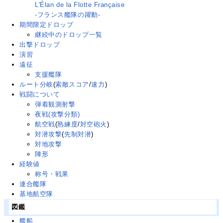
L'Élan de la Flotte Française
-フランス艦隊の躍動-
期間限定ドロップ
継続中のドロップ一覧
出撃ドロップ
演習
遠征
支援艦隊
ルート分岐
(
索敵スコア
/
速力
)
戦闘について
弾着観測射撃
夜戦(攻撃分類)
航空戦
(
熟練度
/
対空砲火
)
対潜攻撃
(
先制対潜
)
対地攻撃
陣形
経験値
称号・戦果
連合艦隊
基地航空隊
図鑑
艦船