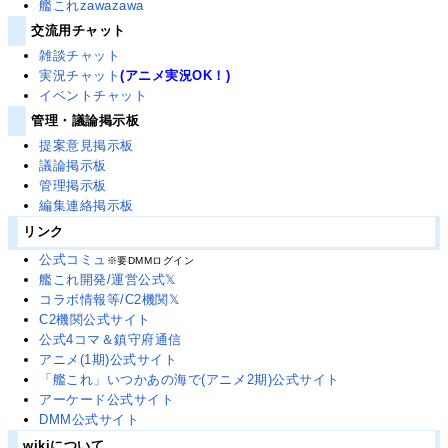
艦これzawazawa
交流用チャット
雑談チャット
実況チャット
(アニメ実況OK！)
イベントチャット
管理・議論掲示板
提案意見掲示板
議論掲示板
管理掲示板
編集連絡掲示板
リンク
公式コミュ
※要DMMログイン
艦これ開発/運営公式𝕏
コラボ情報等/C2機関𝕏
C2機関公式サイト
公式4コマ＆鎮守府通信
アニメ(1期)公式サイト
「艦これ」いつかあの海で(アニメ2期)公式サイト
アーケード公式サイト
DMM公式サイト
wikiについて