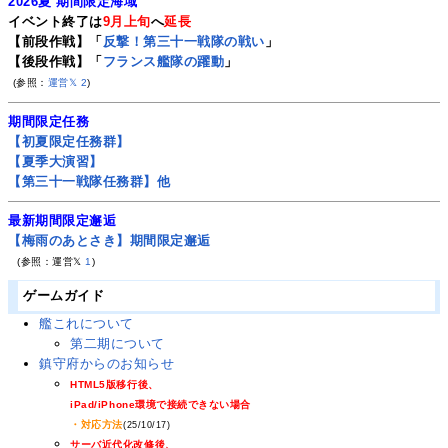
2026夏 期間限定海域
イベント終了は
9月上旬
へ
延長
【前段作戦】「
反撃！第三十一戦隊の戦い
」
【後段作戦】「
フランス艦隊の躍動
」
(参照：
運営𝕏
2
)
期間限定任務
【初夏限定任務群】
【夏季大演習】
【第三十一戦隊任務群】他
最新期間限定邂逅
【梅雨のあとさき】期間限定邂逅
(参照：運営𝕏
1
)
ゲームガイド
艦これについて
第二期について
鎮守府からのお知らせ
HTML5版移行後、
iPad/iPhone環境で接続できない場合
・対応方法
(25/10/17)
サーバ近代化改修後、