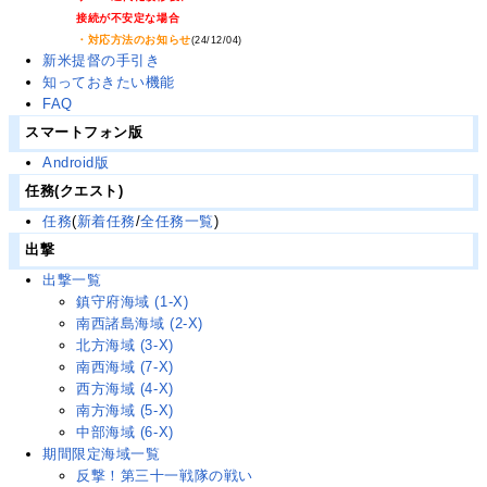
接続が不安定な場合
・対応方法のお知らせ
(24/12/04)
新米提督の手引き
知っておきたい機能
FAQ
スマートフォン版
Android版
任務(クエスト)
任務
(
新着任務
/
全任務一覧
)
出撃
出撃一覧
鎮守府海域 (1-X)
南西諸島海域 (2-X)
北方海域 (3-X)
南西海域 (7-X)
西方海域 (4-X)
南方海域 (5-X)
中部海域 (6-X)
期間限定海域一覧
反撃！第三十一戦隊の戦い