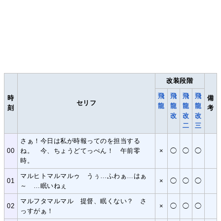
改装段階
飛
飛
飛
飛
時
備
セリフ
龍
龍
龍
龍
刻
考
改
改
改
二
三
さぁ！今日は私が時報ってのを担当する
00
ね。 今、ちょうどてっぺん！ 午前零
×
◯
◯
◯
時。
マルヒトマルマルゥ うぅ…ふわぁ…はぁ
01
×
◯
◯
◯
～ …眠いねぇ
マルフタマルマル 提督、眠くない？ さ
02
×
◯
◯
◯
っすがぁ！