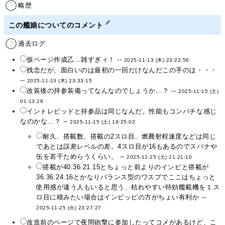
略歴
この艦娘についてのコメント
過去ログ
仮ページ作成乙…雑すぎィ！ --
2025-11-13 (木) 23:22:56
残念だが、面白いのは最初の一回だけなんだこの手のは・・・
--
2025-11-13 (木) 23:33:15
改装後の持参装備ってなんなのでしょうか...？ --
2025-11-15 (土)
01:13:28
イントレピッドと持参品は同じなんだ。性能もコンパチな感じ
なのかな…？ --
2025-11-15 (土) 19:25:02
耐久、搭載数、搭載の2スロ目、燃費射程速度などは同じ
であとは誤差レベルの差。4スロ目が16もあるのでスパナや
缶を若干ためらうくらい。 --
2025-11-15 (土) 21:21:10
搭載が40.36.21.15とちょっと前よりのインピと搭載が
36.36.24.16とかなりバランス型のワスプでここはちょっと
使用感が違う人もいると思う、枯れやすい特効艦載機を１ス
ロ目に積みたい場合はインピッピの方がちょい有利か --
2025-11-25 (火) 23:27:27
改造前のページで夜間砲撃に参加したってコメがあるけど、こ