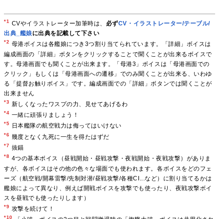
*1
CVやイラストレーター加筆時は、
必ず
CV・イラストレーター/テーブル/
出典_艦娘
に出典を記載して下さい
*2
母港ボイスは各艦娘につき3つ割り当てられています。「詳細」ボイスは
編成画面の「詳細」ボタンをクリックすることで聞くことが出来るボイスで
す。母港画面でも聞くことが出来ます。「母港3」ボイスは「母港画面での
クリック」もしくは「母港画面への遷移」でのみ聞くことが出来る、いわゆ
る「提督お触りボイス」です。編成画面での「詳細」ボタンでは聞くことが
出来ません
*3
新しくなったワスプの力、見せてあげるわ
*4
一緒に頑張りましょう！
*5
日本艦隊の航空戦力は侮ってはいけない
*6
幾度となく九死に一生を得たはずだ
*7
抜錨
*8
4つの基本ボイス（昼戦開始・昼戦攻撃・夜戦開始・夜戦攻撃）がありま
すが、各ボイスはその他の色々な場面でも使われます。各ボイスをどのフェ
ーズ（航空戦/開幕雷撃/先制対潜/昼戦攻撃/各種CI...など）に割り当てるかは
艦娘によって異なり、例えば開戦ボイスを攻撃でも使ったり、夜戦攻撃ボイ
スを昼戦でも使ったりします）
*9
攻撃を続けて！
*10