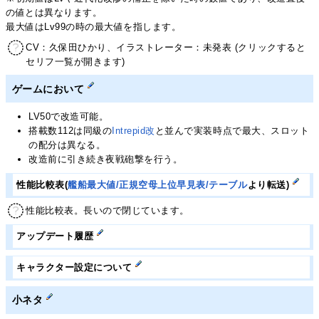
の値とは異なります。
最大値はLv99の時の最大値を指します。
CV：久保田ひかり、イラストレーター：未発表 (クリックすると
セリフ一覧が開きます)
ゲームにおいて
LV50で改造可能。
搭載数112は同級の
Intrepid改
と並んで実装時点で最大、スロット
の配分は異なる。
改造前に引き続き夜戦砲撃を行う。
性能比較表(
艦船最大値/正規空母上位早見表/テーブル
より転送)
性能比較表。長いので閉じています。
アップデート履歴
キャラクター設定について
小ネタ