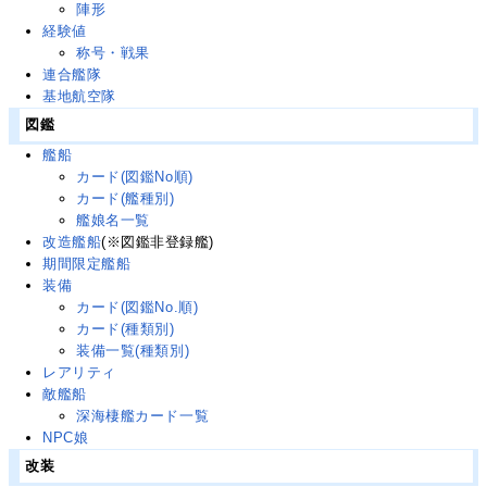
陣形
経験値
称号・戦果
連合艦隊
基地航空隊
図鑑
艦船
カード(図鑑No順)
カード(艦種別)
艦娘名一覧
改造艦船
(※図鑑非登録艦)
期間限定艦船
装備
カード(図鑑No.順)
カード(種類別)
装備一覧(種類別)
レアリティ
敵艦船
深海棲艦カード一覧
NPC娘
改装