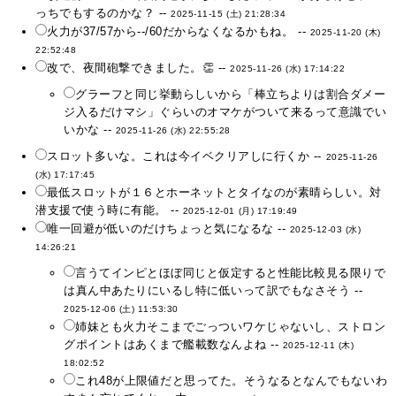
っちでもするのかな？ --
2025-11-15 (土) 21:28:34
火力が37/57から--/60だからなくなるかもね。 --
2025-11-20 (木)
22:52:48
改で、夜間砲撃できました。👏 --
2025-11-26 (水) 17:14:22
グラーフと同じ挙動らしいから「棒立ちよりは割合ダメー
ジ入るだけマシ」ぐらいのオマケがついて来るって意識でい
いかな --
2025-11-26 (水) 22:55:28
スロット多いな。これは今イベクリアしに行くか --
2025-11-26
(水) 17:17:45
最低スロットが１６とホーネットとタイなのが素晴らしい。対
潜支援で使う時に有能。 --
2025-12-01 (月) 17:19:49
唯一回避が低いのだけちょっと気になるな --
2025-12-03 (水)
14:26:21
言うてインピとほぼ同じと仮定すると性能比較見る限りで
は真ん中あたりにいるし特に低いって訳でもなさそう --
2025-12-06 (土) 11:53:30
姉妹とも火力そこまでごっついワケじゃないし、ストロン
グポイントはあくまで艦載数なんよね --
2025-12-11 (木)
18:02:52
これ48が上限値だと思ってた。そうなるとなんでもないわ