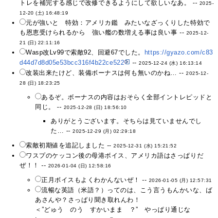
トレを補完する感じで改修できるようにして欲しいなあ。 --
2025-
12-20 (土) 16:48:19
元が強いと 特効：アメリカ鑑 みたいなざっくりした特効で
も恩恵受けられるから 強い艦の数増える事は良い事 --
2025-12-
21 (日) 22:11:16
Wasp改Lv99で索敵92、回避67でした。
https://gyazo.com/c83
d44d7d8d05e53bcc316f4b22ce522
--
2025-12-24 (水) 16:13:14
改装出来たけど、装備ボーナスは何も無いのかね… --
2025-12-
28 (日) 18:23:25
あるぞ。ボーナスの内容はおそらく全部イントレピッドと
同じ。 --
2025-12-28 (日) 18:56:10
ありがとうございます。そちらは見ていませんでし
た… --
2025-12-29 (月) 02:29:18
索敵初期値を追記しました --
2025-12-31 (水) 15:21:52
ワスプのケッコン後の母港ボイス、アメリカ語はさっぱりだ
ぜ！！ --
2026-01-04 (日) 12:58:16
正月ボイスもよくわかんないぜ！ --
2026-01-05 (月) 12:57:31
流暢な英語（米語？）ってのは、こう言うもんかいな、ば
あさんや？さっぱり聞き取れんわ！
＜”どゅう のう すかいまま ？” やっぱり通じな