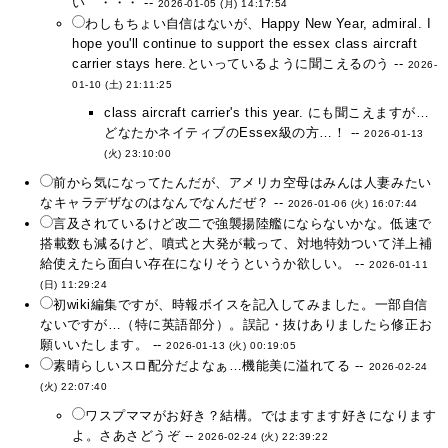
い ・・・ --
2026-01-05 (月) 14:17:54
わしもちょい自信はないが、Happy New Year, admiral. I
hope you'll continue to support the essex class aircraft
carrier stays here.といっているように聞こえるのう --
2026-
01-10 (土) 21:11:25
class aircraft carrier's this year. にも聞こえますが…
どなたかネイティブのEssex級の方…！ --
2026-01-13
(火) 23:10:00
前から気になってたんだが、アメリカ空母はみんは人妻みたい
なキャラデザなのはなんでなんだぜ？ --
2026-01-06 (火) 16:07:44
言及されているけど改二で強襲揚陸艦にならないかな。低速で
搭載数も減るけど、噴式と大発が載って、対地特効ついて洋上補
給使えたら面白い存在になりそうというか欲しい。 --
2026-01-11
(日) 11:29:24
初wiki編集ですが、時報ボイスを記入してみました。一部自信
ないですが…（特に英語部分）。誤記・抜けありましたら修正お
願いいたします。 --
2026-01-13 (火) 00:19:05
素晴らしいスロ配分だよなぁ…機能美に溢れてる --
2026-02-24
(火) 22:07:40
ワスプママがお好き？結構。ではますます好きになります
よ。さあさどうぞ --
2026-02-24 (火) 22:39:22