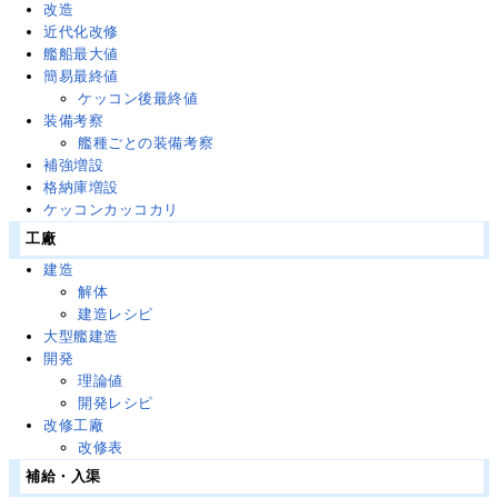
改造
近代化改修
艦船最大値
簡易最終値
ケッコン後最終値
装備考察
艦種ごとの装備考察
補強増設
格納庫増設
ケッコンカッコカリ
工廠
建造
解体
建造レシピ
大型艦建造
開発
理論値
開発レシピ
改修工廠
改修表
補給・入渠