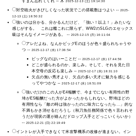
すまん忘れてくれ -- 木
2025-12-13 (土) 19:14:30
対空砲火がきびしくなった状況でこの搭載数はつよい --
2025-
12-13 (土) 18:50:32
強いのは分かる、分かるんだけど、「強い！以上！」みたいな
感じがする。 これは艦これに限らず、WW2のSLGのエセックス
級はそんなイメージがある。 --
2025-12-15 (月) 16:11:04
アレだよね、なんかビッグEのほうが色々盛られちゃうや
つ --
2025-12-17 (水) 17:36:54
ビッグなのはいーことだ --
2025-12-17 (水) 17:44:58
どこが盛られるのか、楽しみ。そして、それを見た日
本空母の反応も楽しみ --
2025-12-17 (水) 18:31:10
欠点の無い秀才より、欠点の多い天才に魅力を感じる
ってやつかな --
2025-12-17 (水) 18:51:09
強いだけのこの人がE4報酬で、今までにない有用性の野
埼がE5報酬だった方がよかったかもしれない。野埼ほどの
有用性なら「敵の時は強かったのに味方になったら…」的な
不満もかき消せるだろうし（秋刀魚任務関係で色々言われそ
うだが現状の運が絡んだドロップ入手とどっこいくらいか）
--
2025-12-21 (日) 22:19:49
イントレが入手できなくて米攻撃機系の改修が進まない。イン