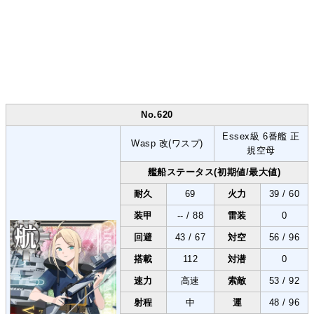
No.620
Essex級 6番艦 正
Wasp 改(ワスプ)
規空母
艦船ステータス(初期値/最大値)
耐久
69
火力
39 / 60
装甲
-- / 88
雷装
0
回避
43 / 67
対空
56 / 96
搭載
112
対潜
0
速力
高速
索敵
53 / 92
射程
中
運
48 / 96