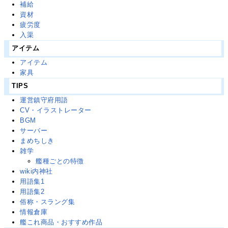
補給
資材
疲労度
入渠
アイテム
アイテム
家具
TIPS
運営鎮守府用語
CV・イラストレーター
BGM
サーバー
まめちしき
雑学
艦種ごとの特徴
wiki内神社
用語集1
用語集2
俗称・スラング集
情報倉庫
艦これ商品・おすすめ作品