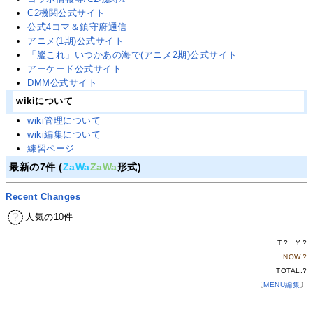
C2機関公式サイト
公式4コマ＆鎮守府通信
アニメ(1期)公式サイト
「艦これ」いつかあの海で(アニメ2期)公式サイト
アーケード公式サイト
DMM公式サイト
wikiについて
wiki管理について
wiki編集について
練習ページ
最新の7件 (
ZaWa
ZaWa
形式)
Recent Changes
人気の10件
T.
?
Y.
?
NOW.
?
TOTAL.
?
〔
MENU編集
〕