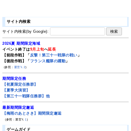
サイト内検索
サイト内検索(by Google):
2026夏 期間限定海域
イベント終了は
9月上旬
へ
延長
【前段作戦】「
反撃！第三十一戦隊の戦い
」
【後段作戦】「
フランス艦隊の躍動
」
(参照：
運営𝕏
2
)
期間限定任務
【初夏限定任務群】
【夏季大演習】
【第三十一戦隊任務群】他
最新期間限定邂逅
【梅雨のあとさき】期間限定邂逅
(参照：運営𝕏
1
)
ゲームガイド