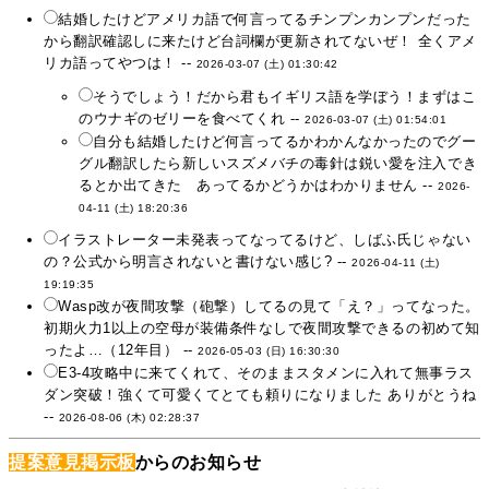
結婚したけどアメリカ語で何言ってるチンプンカンプンだった
から翻訳確認しに来たけど台詞欄が更新されてないぜ！ 全くアメ
リカ語ってやつは！ --
2026-03-07 (土) 01:30:42
そうでしょう！だから君もイギリス語を学ぼう！まずはこ
のウナギのゼリーを食べてくれ --
2026-03-07 (土) 01:54:01
自分も結婚したけど何言ってるかわかんなかったのでグー
グル翻訳したら新しいスズメバチの毒針は鋭い愛を注入でき
るとか出てきた あってるかどうかはわかりません --
2026-
04-11 (土) 18:20:36
イラストレーター未発表ってなってるけど、しばふ氏じゃない
の？公式から明言されないと書けない感じ? --
2026-04-11 (土)
19:19:35
Wasp改が夜間攻撃（砲撃）してるの見て「え？」ってなった。
初期火力1以上の空母が装備条件なしで夜間攻撃できるの初めて知
ったよ…（12年目） --
2026-05-03 (日) 16:30:30
E3-4攻略中に来てくれて、そのままスタメンに入れて無事ラス
ダン突破！強くて可愛くてとても頼りになりました ありがとうね
--
2026-08-06 (木) 02:28:37
提案意見掲示板
からのお知らせ