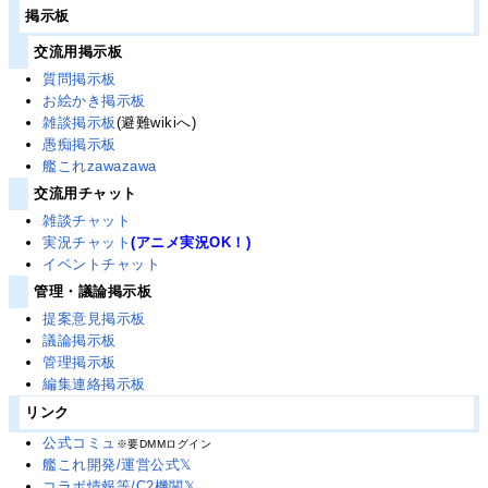
掲示板
交流用掲示板
質問掲示板
お絵かき掲示板
雑談掲示板
(避難wikiへ)
愚痴掲示板
艦これzawazawa
交流用チャット
雑談チャット
実況チャット
(アニメ実況OK！)
イベントチャット
管理・議論掲示板
提案意見掲示板
議論掲示板
管理掲示板
編集連絡掲示板
リンク
公式コミュ
※要DMMログイン
艦これ開発/運営公式𝕏
コラボ情報等/C2機関𝕏