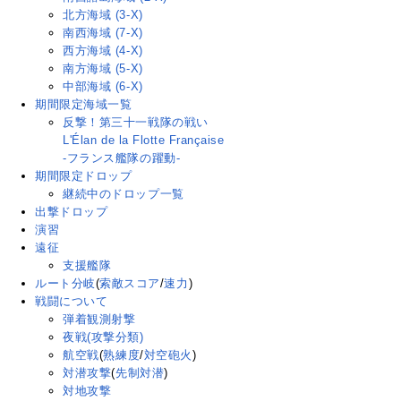
北方海域 (3-X)
南西海域 (7-X)
西方海域 (4-X)
南方海域 (5-X)
中部海域 (6-X)
期間限定海域一覧
反撃！第三十一戦隊の戦い
L'Élan de la Flotte Française
-フランス艦隊の躍動-
期間限定ドロップ
継続中のドロップ一覧
出撃ドロップ
演習
遠征
支援艦隊
ルート分岐
(
索敵スコア
/
速力
)
戦闘について
弾着観測射撃
夜戦(攻撃分類)
航空戦
(
熟練度
/
対空砲火
)
対潜攻撃
(
先制対潜
)
対地攻撃