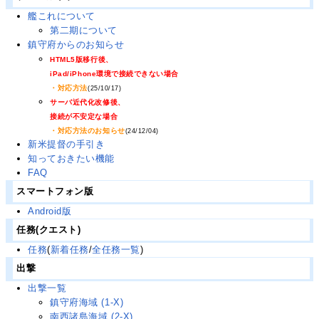
艦これについて
第二期について
鎮守府からのお知らせ
HTML5版移行後、
iPad/iPhone環境で接続できない場合
・対応方法
(25/10/17)
サーバ近代化改修後、
接続が不安定な場合
・対応方法のお知らせ
(24/12/04)
新米提督の手引き
知っておきたい機能
FAQ
スマートフォン版
Android版
任務(クエスト)
任務
(
新着任務
/
全任務一覧
)
出撃
出撃一覧
鎮守府海域 (1-X)
南西諸島海域 (2-X)