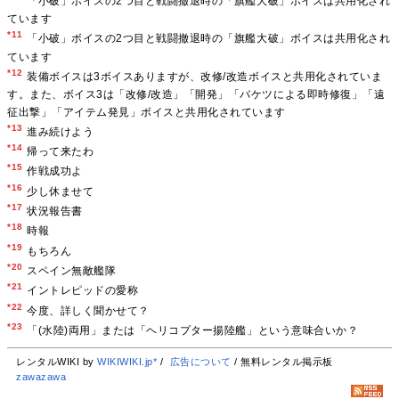
「小破」ボイスの2つ目と戦闘撤退時の「旗艦大破」ボイスは共用化され
ています
*11
「小破」ボイスの2つ目と戦闘撤退時の「旗艦大破」ボイスは共用化され
ています
*12
装備ボイスは3ボイスありますが、改修/改造ボイスと共用化されていま
す。また、ボイス3は「改修/改造」「開発」「バケツによる即時修復」「遠
征出撃」「アイテム発見」ボイスと共用化されています
*13
進み続けよう
*14
帰って来たわ
*15
作戦成功よ
*16
少し休ませて
*17
状況報告書
*18
時報
*19
もちろん
*20
スペイン無敵艦隊
*21
イントレピッドの愛称
*22
今度、詳しく聞かせて？
*23
「(水陸)両用」または「ヘリコプター揚陸艦」という意味合いか？
レンタルWIKI by
WIKIWIKI.jp*
/
広告について
/ 無料レンタル掲示板
zawazawa