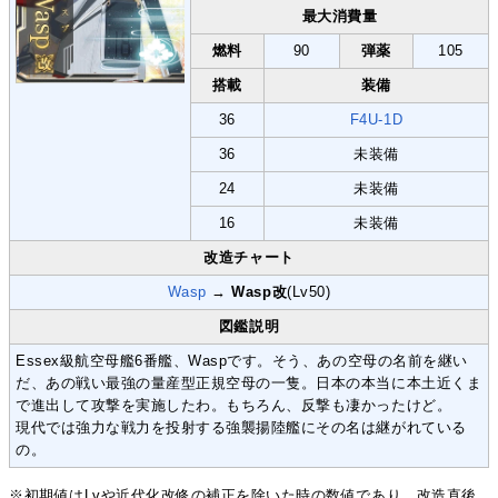
最大消費量
燃料
90
弾薬
105
搭載
装備
36
F4U-1D
36
未装備
24
未装備
16
未装備
改造チャート
Wasp
→
Wasp改
(Lv50)
図鑑説明
Essex級航空母艦6番艦、Waspです。そう、あの空母の名前を継い
だ、あの戦い最強の量産型正規空母の一隻。日本の本当に本土近くま
で進出して攻撃を実施したわ。もちろん、反撃も凄かったけど。
現代では強力な戦力を投射する強襲揚陸艦にその名は継がれている
の。
※初期値はLvや近代化改修の補正を除いた時の数値であり、改造直後