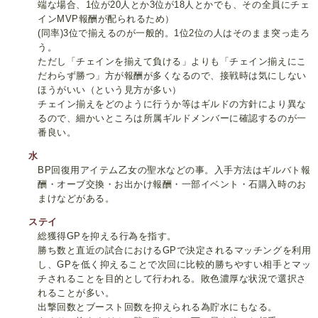
端な場合、1位が20人とか3位が18人とかでも、その全員にチェ
インMVP報酬が配られるため）
(同率)3位で揃えるのが一般的。1位2位の人はそのまま突っ走ろ
う。
ただし「チェインを揃えて負ける」よりも「チェイン揃えにこ
だわらず勝つ」方が報酬が多くなるので、接戦時は気にしない
ほうがいい（という見方が多い）
チェイン揃えをどのように行うか等はギルドの方針により異な
るので、細かいところは所属ギルドメンバーに確認するのが一
番良い。
水
BP回復用アイテム乙女の聖水などの事。入手方法はギルバト報
酬・オーブ交換・お出かけ報酬・一部イベント・石購入時のお
まけなどがある。
ステイ
総獲得GPを抑える行為を指す。
勝ち数と直近の試合におけるGPで決定されるマッチングを利用
し、GPを低く抑えることで次回に比較的勝ちやすい相手とマッ
チされることを目的として行われる。敗色濃厚な状況で選択さ
れることが多い。
出撃回数とブースト回数を抑えられる為貯水にもなる。