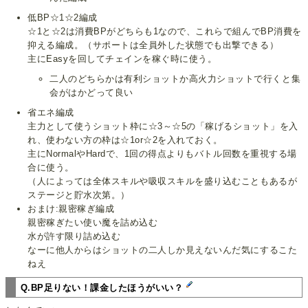
低BP☆1☆2編成
☆1と☆2は消費BPがどちらも1なので、これらで組んでBP消費を
抑える編成。（サポートは全員外した状態でも出撃できる）
主にEasyを回してチェインを稼ぐ時に使う。
二人のどちらかは有利ショットか高火力ショットで行くと集
会がはかどって良い
省エネ編成
主力として使うショット枠に☆3～☆5の「稼げるショット」を入
れ、使わない方の枠は☆1or☆2を入れておく。
主にNormalやHardで、1回の得点よりもバトル回数を重視する場
合に使う。
（人によっては全体スキルや吸収スキルを盛り込むこともあるが
ステージと貯水次第。）
おまけ:親密稼ぎ編成
親密稼ぎたい使い魔を詰め込む
水が許す限り詰め込む
なーに他人からはショットの二人しか見えないんだ気にするこた
ねえ
Q.BP足りない！課金したほうがいい？