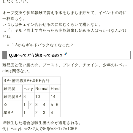
しなくていい。
オーブ交換や参加報酬で貰える水をちまちま貯めて、イベントの時に
一杯飲もう。
いつもはチェイン合わせるのに飲むくらいで構わない。
…「」ギルド同士で当たったら突然興奮し始める人ばっかりなんだけ
どね
1.8からギルドパックなくなった？
Q.BPってどう決まってるの？
難易度と使い魔の☆。ブースト、ブレイク、チェイン、少年のレベル
etcは関係ない。
BP=難易度BP+星BP合計
難易度
Easy
Normal
Hard
難易度BP
8
10
14
☆
1
2
3
4
5
6
星BP
1
2
3
4
※転生した場合は転生後の☆が適用される。
例）Easyに☆2×2人で出撃=8+1x2=10BP