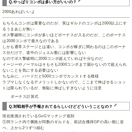
Q.やっぱりコンボは多い方がいいの？
2000あればいいよ
もちろんコンボは重要なのだが、実はギルドのコンボは2000以上にす
るうまあじが無い
ボス撃破時にコンボが多いほどボーナスが入るのだが、このボーナス
は2000コンボで最大なのである
しかも通常ステージとは違い、コンボが稼ぎに関わるのはこのボーナ
ス分だけで、道中のジュエル数には影響しない
なのでボス撃破時に2000コンボ超えていれば十分なのだ
イージーやノーマルはそもそも2000コンボまで届かないので超えられ
ないことを気にする必要はない
ちなみに、ハードだと5000コンボでカンストする模様
ラブマしなくなるデメリットしかないので、ここまで伸ばせるショッ
トは限られているが、無駄に伸ばしすぎないように注意
ボーナス計算式
Q.対戦相手が予報されてるらしいけどどういうことなの？
現在推測されているGvGマッチング規則
①同ランク内で勝敗が同数のギルドを、前試合獲得GPの高い順に並
べ、上から2つずつ組む