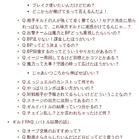
ブレイク使いたいんだけどだめ？
どこからが稼げてるって言えるんだよ！
Q.相手ギルドの人が強くて全く勝てない！セデス先生に怒ら
れっぱなしで、これ味方ギルドに迷惑かけてるんじゃ…？
Q.出撃チームは魔力とBPどっち重視したらいいの？
Q.BP足りない！課金したほうがいい？
Q.BPってどう決まってるの？
Q.BP回復するのってどういうやりかたがあるの？
Q.イージー周回してるけど目標とかコツとかある？
Q.魔力って大事？守護の枠って広げたほうがいい？
じゃあいつごろから伸ばせばいい？
Q.えっジュエルのカンストって何それ
Q.やっぱりコンボは多い方がいいの？
Q.対戦相手が予報されてるらしいけどどういうことなの？
Q.ステージの出方に法則ってあるの！？
Q.ギルドバトルの結果っていつ分かるの？
Q.チェイン乱し？とか言われちゃったけど何？
ギルドFAQ（バトル以降の話）
Q.オーブ交換のおすすめって？
Q.動画さらさらしたいんだけどロビってどう使うの？