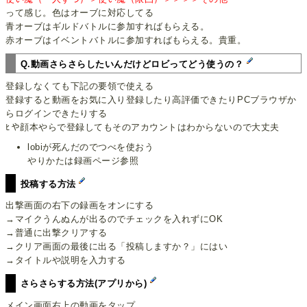
って感じ。色はオーブに対応してる
青オーブはギルドバトルに参加すればもらえる。
赤オーブはイベントバトルに参加すればもらえる。貴重。
Q.動画さらさらしたいんだけどロビってどう使うの？
登録しなくても下記の要領で使える
登録すると動画をお気に入り登録したり高評価できたりPCブラウザか
らログインできたりする
ﾋや顔本やらで登録してもそのアカウントはわからないので大丈夫
lobiが死んだのでつべを使おう
やりかたは録画ページ参照
投稿する方法
出撃画面の右下の録画をオンにする
→マイクうんぬんが出るのでチェックを入れずにOK
→普通に出撃クリアする
→クリア画面の最後に出る「投稿しますか？」にはい
→タイトルや説明を入力する
さらさらする方法(アプリから)
メイン画面右上の動画をタップ