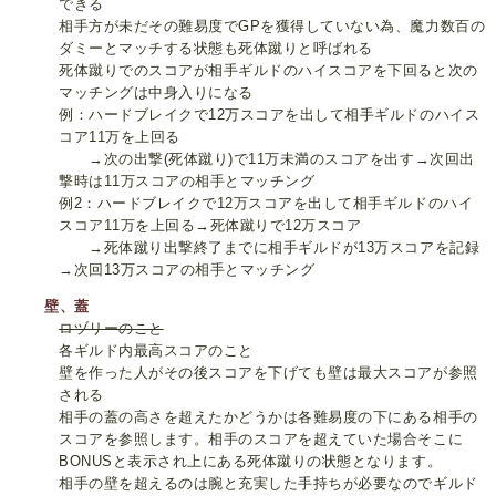
できる
相手方が未だその難易度でGPを獲得していない為、魔力数百の
ダミーとマッチする状態も死体蹴りと呼ばれる
死体蹴りでのスコアが相手ギルドのハイスコアを下回ると次の
マッチングは中身入りになる
例：ハードブレイクで12万スコアを出して相手ギルドのハイス
コア11万を上回る
→次の出撃(死体蹴り)で11万未満のスコアを出す→次回出
撃時は11万スコアの相手とマッチング
例2：ハードブレイクで12万スコアを出して相手ギルドのハイ
スコア11万を上回る→死体蹴りで12万スコア
→死体蹴り出撃終了までに相手ギルドが13万スコアを記録
→次回13万スコアの相手とマッチング
壁、蓋
ロヅリーのこと
各ギルド内最高スコアのこと
壁を作った人がその後スコアを下げても壁は最大スコアが参照
される
相手の蓋の高さを超えたかどうかは各難易度の下にある相手の
スコアを参照します。相手のスコアを超えていた場合そこに
BONUSと表示され上にある死体蹴りの状態となります。
相手の壁を超えるのは腕と充実した手持ちが必要なのでギルド