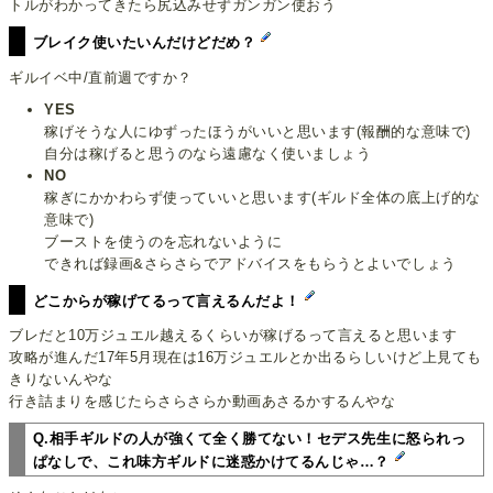
トルがわかってきたら尻込みせずガンガン使おう
ブレイク使いたいんだけどだめ？
ギルイベ中/直前週ですか？
YES
稼げそうな人にゆずったほうがいいと思います(報酬的な意味で)
自分は稼げると思うのなら遠慮なく使いましょう
NO
稼ぎにかかわらず使っていいと思います(ギルド全体の底上げ的な
意味で)
ブーストを使うのを忘れないように
できれば録画&さらさらでアドバイスをもらうとよいでしょう
どこからが稼げてるって言えるんだよ！
ブレだと10万ジュエル越えるくらいが稼げるって言えると思います
攻略が進んだ17年5月現在は16万ジュエルとか出るらしいけど上見ても
きりないんやな
行き詰まりを感じたらさらさらか動画あさるかするんやな
Q.相手ギルドの人が強くて全く勝てない！セデス先生に怒られっ
ぱなしで、これ味方ギルドに迷惑かけてるんじゃ…？