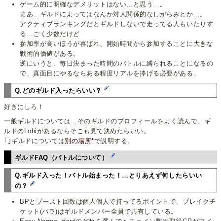
ゲーム的に明確なデメリットはない…と思う…。
まあ…ギルドによってはなんか対人関係的なしがらみとか…。
アクティブランキングだとギルドしないで走ってる人もいたりす
る…ごく少数だけど
参加率が高いほうが喜ばれ、開始時間から参加することに大きな
戦術的価値がある。
逆にいうと、毎日決まった時間のバトルに縛られることになるの
で、真面目にやるならある程度リアルを捧げる必要がある。
Q.どのギルド入ったらいい？
好きにしろ！
一般ギルドについては…そのギルドのプロフィールをよく読んで、ギ
ルドのLobiがあるならそこも見て決めたらいい。
｢｣ギルドについては
別の場所*
で説明する。
ギルドFAQ（バトルについて）
Q.ギルド入った！バトル始まった！…とりあえず何したらいい
の？
BPとブースト回数は個人個人で持ってるポイントで、ブレイクチ
ケット(バラ)はギルドメンバー全員で共有している。