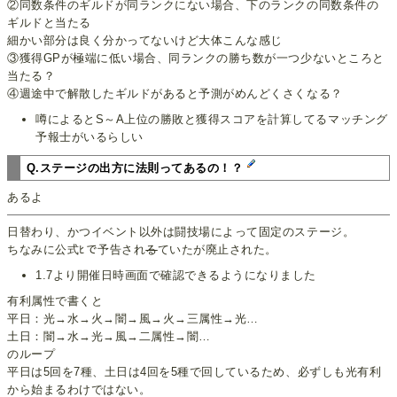
②同数条件のギルドが同ランクにない場合、下のランクの同数条件の
ギルドと当たる
細かい部分は良く分かってないけど大体こんな感じ
③獲得GPが極端に低い場合、同ランクの勝ち数が一つ少ないところと
当たる？
④週途中で解散したギルドがあると予測がめんどくさくなる？
噂によるとS～A上位の勝敗と獲得スコアを計算してるマッチング
予報士がいるらしい
Q.ステージの出方に法則ってあるの！？
あるよ
日替わり、かつイベント以外は闘技場によって固定のステージ。
ちなみに公式ﾋで予告され
る
ていたが廃止された。
1.7より開催日時画面で確認できるようになりました
有利属性で書くと
平日：光→水→火→闇→風→火→三属性→光…
土日：闇→水→光→風→二属性→闇…
のループ
平日は5回を7種、土日は4回を5種で回しているため、必ずしも光有利
から始まるわけではない。