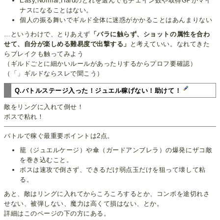
Easy,Normal,Hardのどれを選んでもチェイン数や取得GPがマイ
ナスになることはない。
個人の振る舞いでギルド全体に迷惑がかかることはあんまりない
…というわけで、とりあえず
「バラに触らず、ショットの属性を合わ
せて、自分が楽しめる難易度で出撃する」
と考えていい。なれてきた
らブレイクも触ってみよう
（ギルドごとに細かいルールがあったりするからプロフ要確認）
（「」ギルドならスレで聞こう）
Q.バトルステージ入った！ジュエル稼げない！助けて！
敵をリングに入れて倒せ！
ボスで粘れ！
バトルで稼ぐ最重要ポイントは2点。
籠（ジュエルケージ）や傘（ガードアンブレラ）の爆発にザコ敵
を巻き込むこと。
ボスは速攻で倒さず、できるだけ弱点玉だけを狙って壊して粘
る。
あと、敵はリングに入れてからころころするとか、コンボを途切れさ
せない、被弾しない、魔力は高くて損はない、とか。
詳細はこのページの下の方にある。