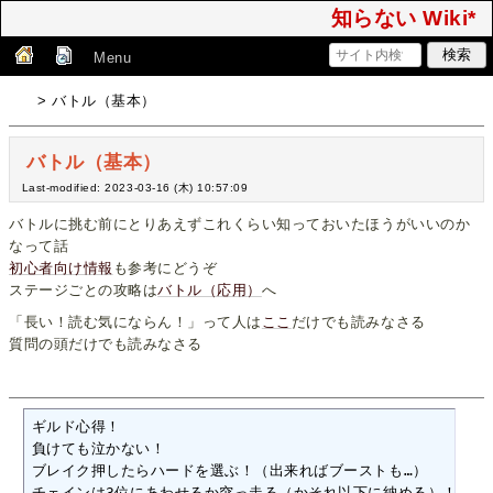
知らない Wiki*
Menu
> バトル（基本）
バトル（基本）
Last-modified: 2023-03-16 (木) 10:57:09
バトルに挑む前にとりあえずこれくらい知っておいたほうがいいのか
なって話
初心者向け情報
も参考にどうぞ
ステージごとの攻略は
バトル（応用）
へ
「長い！読む気にならん！」って人は
ここ
だけでも読みなさる
質問の頭だけでも読みなさる
ギルド心得！

負けても泣かない！

ブレイク押したらハードを選ぶ！（出来ればブーストも…）

チェインは3位にあわせるか突っ走る（かそれ以下に納める）！