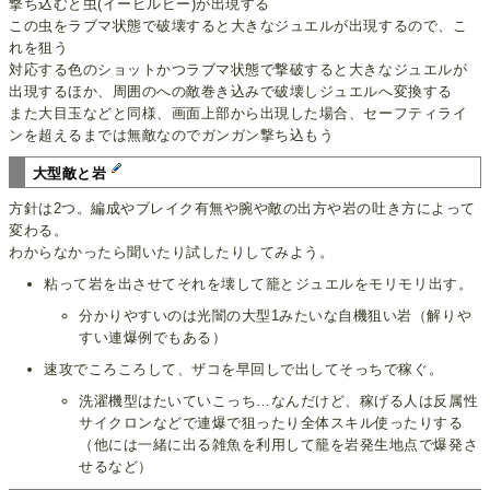
撃ち込むと虫(イービルビー)が出現する
この虫をラブマ状態で破壊すると大きなジュエルが出現するので、こ
れを狙う
対応する色のショットかつラブマ状態で撃破すると大きなジュエルが
出現するほか、周囲のへの敵巻き込みで破壊しジュエルへ変換する
また大目玉などと同様、画面上部から出現した場合、セーフティライ
ンを超えるまでは無敵なのでガンガン撃ち込もう
大型敵と岩
方針は2つ。編成やブレイク有無や腕や敵の出方や岩の吐き方によって
変わる。
わからなかったら聞いたり試したりしてみよう。
粘って岩を出させてそれを壊して籠とジュエルをモリモリ出す。
分かりやすいのは光闇の大型1みたいな自機狙い岩（解りや
すい連爆例でもある）
速攻でころころして、ザコを早回しで出してそっちで稼ぐ。
洗濯機型はたいていこっち…なんだけど、稼げる人は反属性
サイクロンなどで連爆で狙ったり全体スキル使ったりする
（他には一緒に出る雑魚を利用して籠を岩発生地点で爆発さ
せるなど）