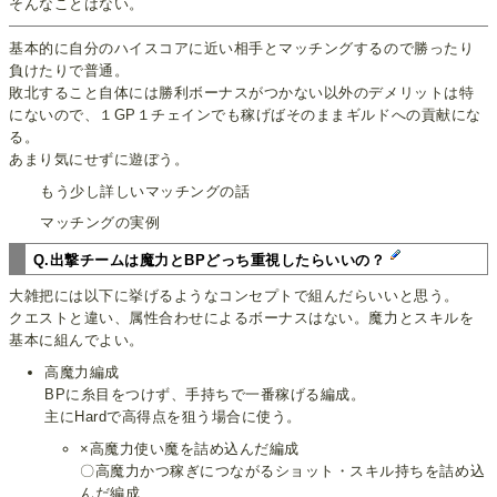
そんなことはない。
基本的に自分のハイスコアに近い相手とマッチングするので勝ったり
負けたりで普通。
敗北すること自体には勝利ボーナスがつかない以外のデメリットは特
にないので、１GP１チェインでも稼げばそのままギルドへの貢献にな
る。
あまり気にせずに遊ぼう。
もう少し詳しいマッチングの話
マッチングの実例
Q.出撃チームは魔力とBPどっち重視したらいいの？
大雑把には以下に挙げるようなコンセプトで組んだらいいと思う。
クエストと違い、属性合わせによるボーナスはない。魔力とスキルを
基本に組んでよい。
高魔力編成
BPに糸目をつけず、手持ちで一番稼げる編成。
主にHardで高得点を狙う場合に使う。
×高魔力使い魔を詰め込んだ編成
〇高魔力かつ稼ぎにつながるショット・スキル持ちを詰め込
んだ編成