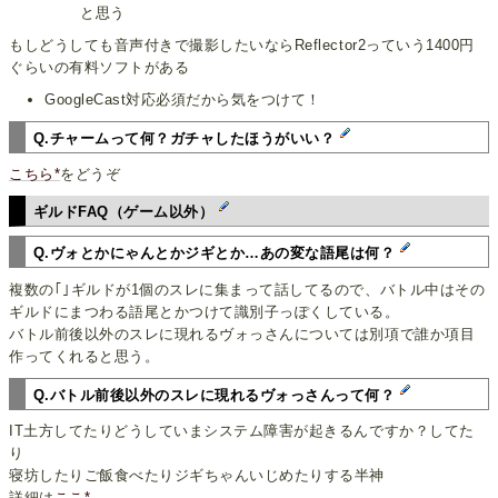
と思う
もしどうしても音声付きで撮影したいならReflector2っていう1400円
ぐらいの有料ソフトがある
GoogleCast対応必須だから気をつけて！
Q.チャームって何？ガチャしたほうがいい？
こちら*
をどうぞ
ギルドFAQ（ゲーム以外）
Q.ヴォとかにゃんとかジギとか…あの変な語尾は何？
複数の｢｣ギルドが1個のスレに集まって話してるので、バトル中はその
ギルドにまつわる語尾とかつけて識別子っぽくしている。
バトル前後以外のスレに現れるヴォっさんについては別項で誰か項目
作ってくれると思う。
Q.バトル前後以外のスレに現れるヴォっさんって何？
IT土方してたりどうしていまシステム障害が起きるんですか？してた
り
寝坊したりご飯食べたりジギちゃんいじめたりする半神
詳細は
ここ*