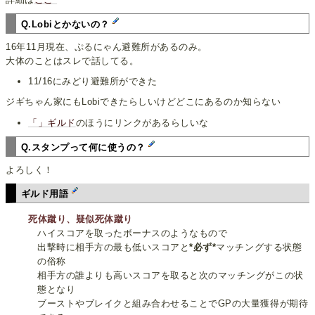
Q.Lobiとかないの？
16年11月現在、ぷるにゃん避難所があるのみ。
大体のことはスレで話してる。
11/16にみどり避難所ができた
ジギちゃん家にもLobiできたらしいけどどこにあるのか知らない
「」ギルド
のほうにリンクがあるらしいな
Q.スタンプって何に使うの？
よろしく！
ギルド用語
死体蹴り、疑似死体蹴り
ハイスコアを取ったボーナスのようなもので
出撃時に相手方の最も低いスコアと
*必ず*
マッチングする状態
の俗称
相手方の誰よりも高いスコアを取ると次のマッチングがこの状
態となり
ブーストやブレイクと組み合わせることでGPの大量獲得が期待