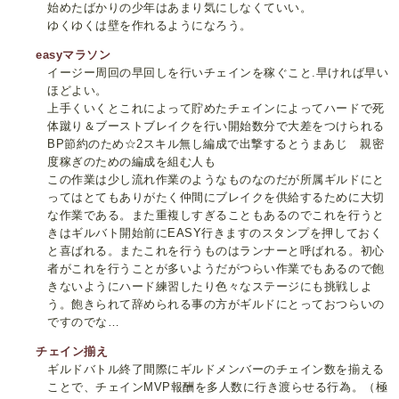
始めたばかりの少年はあまり気にしなくていい。
ゆくゆくは壁を作れるようになろう。
easyマラソン
イージー周回の早回しを行いチェインを稼ぐこと.早ければ早い
ほどよい。
上手くいくとこれによって貯めたチェインによってハードで死
体蹴り＆ブーストブレイクを行い開始数分で大差をつけられる
BP節約のため☆2スキル無し編成で出撃するとうまあじ 親密
度稼ぎのための編成を組む人も
この作業は少し流れ作業のようなものなのだが所属ギルドにと
ってはとてもありがたく仲間にブレイクを供給するために大切
な作業である。また重複しすぎることもあるのでこれを行うと
きはギルバト開始前にEASY行きますのスタンプを押しておく
と喜ばれる。またこれを行うものはランナーと呼ばれる。初心
者がこれを行うことが多いようだがつらい作業でもあるので飽
きないようにハード練習したり色々なステージにも挑戦しよ
う。飽きられて辞められる事の方がギルドにとっておつらいの
ですのでな…
チェイン揃え
ギルドバトル終了間際にギルドメンバーのチェイン数を揃える
ことで、チェインMVP報酬を多人数に行き渡らせる行為。（極