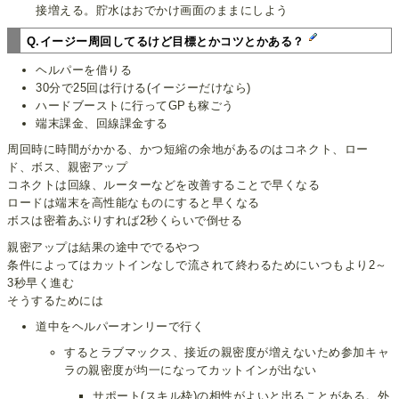
接増える。貯水はおでかけ画面のままにしよう
Q.イージー周回してるけど目標とかコツとかある？
ヘルパーを借りる
30分で25回は行ける(イージーだけなら)
ハードブーストに行ってGPも稼ごう
端末課金、回線課金する
周回時に時間がかかる、かつ短縮の余地があるのはコネクト、ロー
ド、ボス、親密アップ
コネクトは回線、ルーターなどを改善することで早くなる
ロードは端末を高性能なものにすると早くなる
ボスは密着あぶりすれば2秒くらいで倒せる
親密アップは結果の途中ででるやつ
条件によってはカットインなしで流されて終わるためにいつもより2～
3秒早く進む
そうするためには
道中をヘルパーオンリーで行く
するとラブマックス、接近の親密度が増えないため参加キャ
ラの親密度が均一になってカットインが出ない
サポート(スキル枠)の相性がよいと出ることがある。外