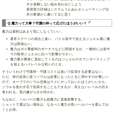
すか覚醒しない組み合わせにしよう
親密度の詳細はシステムうんぬんかシューティング以
外の要素かに書いてると思う
Q.魔力って大事？守護の枠って広げたほうがいい？
魔力は最初はあまり気にしなくていい。
通常ステージの得点と違い、バトル道中で拾えるジュエル量に魔
力は関係ない。
魔力はボス撃破時のボーナスなどに関係するが、一般的には道中
での取得ジュエルに比べて影響が小さい。
魔力量が勝敗に直結してくるのはジュエルのカウンターストップ
を狙えるハイレベルな戦いのとき。
そういうわけで守護枠・守護コストは急いで拡張する必要はない。
ただ、枠の拡張に使うソウルは必要になったときに増やすのが難しい
ので、オーブでのソウル交換はマメにやっておいたほうがいいかも。
ソウルを使わず石で拡張することもできるが…笑えないレベルの石を
食われる。兎の嫌がらせか何かか。
ちなみに、ヘルパーの魔力も総魔力に直接影響する。
ショットで選ばない場合は、なるべく魔力が高いヘルパーを選んでお
くとお得。