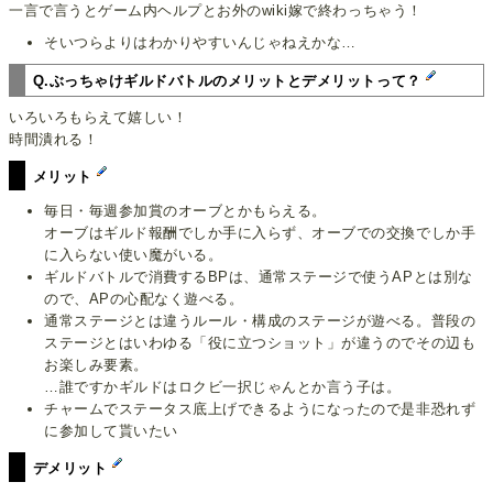
一言で言うとゲーム内ヘルプとお外のwiki嫁で終わっちゃう！
そいつらよりはわかりやすいんじゃねえかな…
Q.ぶっちゃけギルドバトルのメリットとデメリットって？
いろいろもらえて嬉しい！
時間潰れる！
メリット
毎日・毎週参加賞のオーブとかもらえる。
オーブはギルド報酬でしか手に入らず、オーブでの交換でしか手
に入らない使い魔がいる。
ギルドバトルで消費するBPは、通常ステージで使うAPとは別な
ので、APの心配なく遊べる。
通常ステージとは違うルール・構成のステージが遊べる。普段の
ステージとはいわゆる「役に立つショット」が違うのでその辺も
お楽しみ要素。
…誰ですかギルドはロクビ一択じゃんとか言う子は。
チャームでステータス底上げできるようになったので是非恐れず
に参加して貰いたい
デメリット