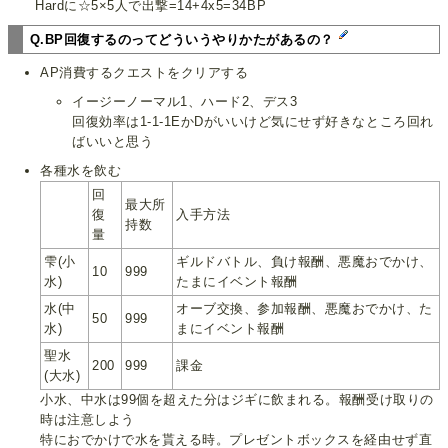
Hardに☆5×5人で出撃=14+4x5=34BP
Q.BP回復するのってどういうやりかたがあるの？
AP消費するクエストをクリアする
イージーノーマル1、ハード2、デス3
回復効率は1-1-1EかDがいいけど気にせず好きなところ回れ
ばいいと思う
各種水を飲む
回
最大所
復
入手方法
持数
量
雫(小
ギルドバトル、負け報酬、悪魔おでかけ、
10
999
水)
たまにイベント報酬
水(中
オーブ交換、参加報酬、悪魔おでかけ、た
50
999
水)
まにイベント報酬
聖水
200
999
課金
(大水)
小水、中水は99個を超えた分はジギに飲まれる。報酬受け取りの
時は注意しよう
特におでかけで水を貰える時。プレゼントボックスを経由せず直