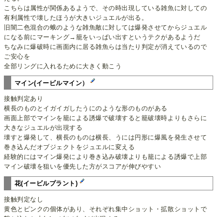
こちらは属性が関係あるようで、その時出現している雑魚に対しての
有利属性で壊したほうが大きいジュエルが出る。
旧闇二色混合の蛾のような雑魚敵に対しては爆発させてからジュエル
になる前にマーキング→籠をいっぱい出すというテクがあるようだ
ちなみに爆破時に画面内に居る雑魚らは当たり判定が消えているので
ご安心を
全部リングに入れるために大きく動こう
マイン(イービルマイン）
接触判定あり
横長のものとイガイガしたうにのような形のものがある
画面上部でマインを籠による誘爆で破壊すると籠破壊時よりもさらに
大きなジュエルが出現する
壊すと爆発して、横長のものは横長、うには円形に爆風を発生させて
巻き込んだオブジェクトをジュエルに変える
経験的にはマイン爆発により巻き込み破壊よりも籠による誘爆で上部
マイン破壊を狙いを優先した方がスコアが伸びやすい
花(イービルプラント)
接触判定なし
黄色とピンクの個体があり、それぞれ集中ショット・拡散ショットで