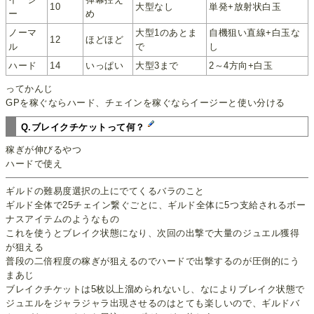
10
大型なし
単発+放射状白玉
ー
め
ノーマ
大型1のあとま
自機狙い直線+白玉な
12
ほどほど
ル
で
し
ハード
14
いっぱい
大型3まで
2～4方向+白玉
ってかんじ
GPを稼ぐならハード、チェインを稼ぐならイージーと使い分ける
Q.ブレイクチケットって何？
稼ぎが伸びるやつ
ハードで使え
ギルドの難易度選択の上にでてくるバラのこと
ギルド全体で25チェイン繋ぐごとに、ギルド全体に5つ支給されるボー
ナスアイテムのようなもの
これを使うとブレイク状態になり、次回の出撃で大量のジュエル獲得
が狙える
普段の二倍程度の稼ぎが狙えるのでハードで出撃するのが圧倒的にう
まあじ
ブレイクチケットは5枚以上溜められないし、なによりブレイク状態で
ジュエルをジャラジャラ出現させるのはとても楽しいので、ギルドバ