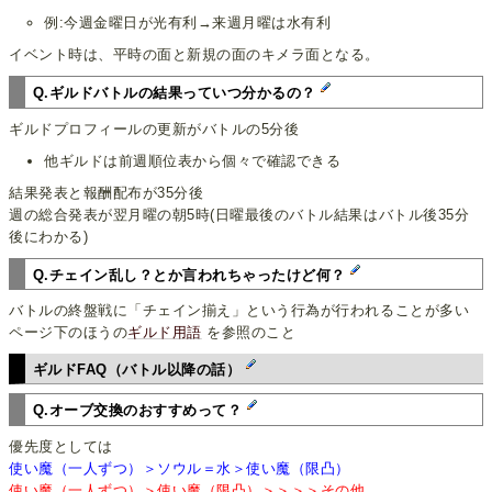
例:今週金曜日が光有利→来週月曜は水有利
イベント時は、平時の面と新規の面のキメラ面となる。
Q.ギルドバトルの結果っていつ分かるの？
ギルドプロフィールの更新がバトルの5分後
他ギルドは前週順位表から個々で確認できる
結果発表と報酬配布が35分後
週の総合発表が翌月曜の朝5時(日曜最後のバトル結果はバトル後35分
後にわかる)
Q.チェイン乱し？とか言われちゃったけど何？
バトルの終盤戦に「チェイン揃え」という行為が行われることが多い
ページ下のほうの
ギルド用語
を参照のこと
ギルドFAQ（バトル以降の話）
Q.オーブ交換のおすすめって？
優先度としては
使い魔（一人ずつ）＞ソウル＝水＞使い魔（限凸）
使い魔（一人ずつ）＞使い魔（限凸）＞＞＞＞その他