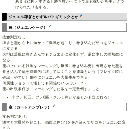
あまりに抑えすぎると勝ち数が一つ下で最も稼いだ相手とぶつ
けられたりもする。
ジュエル稼ぎとかギルバトギミックとか
籠（ジュエルケージ）
接触判定なし
壊すと籠から上に向かって爆風が起こり、巻き込んだザコをジュエル
に変える
大型は爆風に巻き込んでもジュエルに変化せず、逆に少しの間無敵に
なる
籠の上にいる雑魚をマーキングし爆風に巻き込み更に出現させた籠を
巻き込んで籠を連鎖的に壊してゆくことを連爆という（ブレイク時に
確認しやすい）気軽にジュエルを大量生産できる
何属性ショットで壊しても関係ないっぽい（？）
籠の出現条件は「マーキングした敵を一定数倒す」こと
非ブレ16匹、ブレ8匹（クルミ弾とか壺とかも含まれる）
傘（ガードアンブレラ）
接触判定あり。
壊すと大爆発を起こし、画面全体(？)を巻き込んでザコをジュエルに変
える。