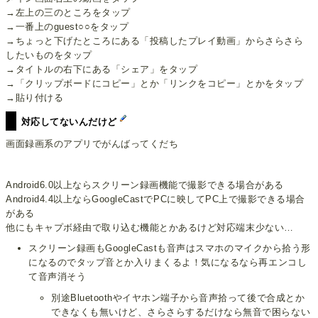
→左上の三のところをタップ
→一番上のguest○○をタップ
→ちょっと下げたところにある「投稿したプレイ動画」からさらさら
したいものをタップ
→タイトルの右下にある「シェア」をタップ
→「クリップボードにコピー」とか「リンクをコピー」とかをタップ
→貼り付ける
対応してないんだけど
画面録画系のアプリでがんばってくだち
Android6.0以上ならスクリーン録画機能で撮影できる場合がある
Android4.4以上ならGoogleCastでPCに映してPC上で撮影できる場合
がある
他にもキャプボ経由で取り込む機能とかあるけど対応端末少ない…
スクリーン録画もGoogleCastも音声はスマホのマイクから拾う形
になるのでタップ音とか入りまくるよ！気になるなら再エンコし
て音声消そう
別途Bluetoothやイヤホン端子から音声拾って後で合成とか
できなくも無いけど、さらさらするだけなら無音で困らない