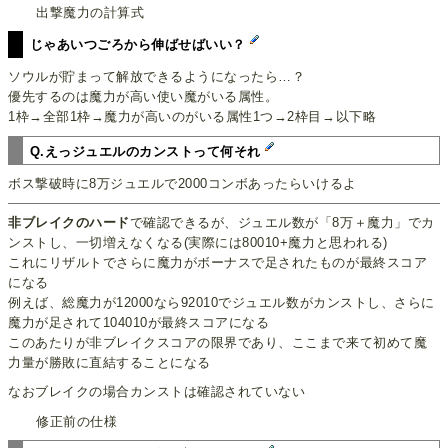
出撃魔力の計算式
じゃあいつごろから伸ばせばいい？
ソウルが貯まって解放できるようになったら…？
優先するのは魔力が高い使い魔がいる属性。
1枠→全部1枠→魔力が高いのがいる属性1つ→2枠目→以下略
Q.えっジュエルのカンストって何それ
ボス撃破時に8万ジュエルで2000コンボあったらいけるよ
非ブレイクのハード
で確認できるが、ジュエル数が「8万＋魔力」でカ
ンストし、一切増えなくなる(実際には80010+魔力と思われる)
これにリザルトでさらに魔力がボーナスで足されたものが最終スコア
になる
例えば、総魔力が12000なら92010でジュエル数がカンストし、さらに
魔力が足されて104010が最終スコアになる
このあたりが非ブレイクスコアの限界であり、ここまで来て初めて魔
力量が勝敗に直結することになる
なおブレイクの場合カンストは確認されていない
修正前の仕様