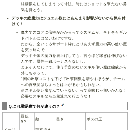
結構損をしてしまうって寸法。時にはショットを撃たない勇
気を持とう。
デッキの総魔力はジュエル数にはあんまり影響がないから気を付
けて！
魔力でスコアに倍率がかかるってシステムが、そもそもギル
ドバトルにはないわけですな。
だから、空いてるサポート枠にとりあえず魔力の高い使い魔
を突っ込んで
デッキ全体の魔力を底上げしても、言うほど稼ぎは伸びない
んです。属性一致ボーナスもないし。
まぁそんなわけで、使う予定のないスキル使い魔は編成から
外しちゃって、
1回の出撃コストを下げて出撃回数を増やすほうが、チーム
への貢献度はちょっとは上がるかもしれない。
※スキル使い魔なんていらない、って意味じゃ無いかんな！
必要なスキルなら当然連れて行こうな！
Q.これ難易度で何が違うの？
最低
敵
長さ
ボスの玉
BP
イージ
弾幕控え