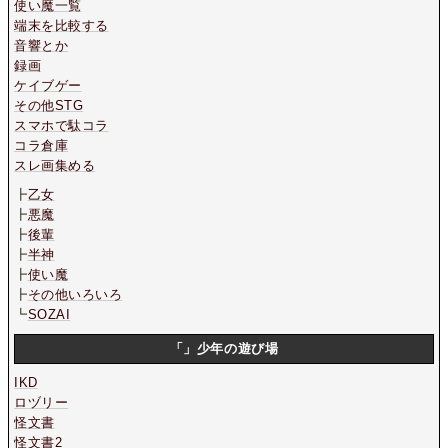
使い魔一覧
端末を比較する
音響とか
録画
ケイブゲー
その他STG
スマホで駄コラ
コラ倉庫
スレ画集める
┣
乙女
┣
悪魔
┣
後輩
┣
半神
┣
使い魔
┣
その他いろいろ
┗
SOZAI
「」少年の遊び場
IKD
ロヅリー
怪文書
怪文書2