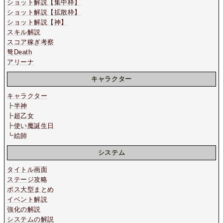
ショット解説【集中枠】
ショット解説【拡散枠】
ショット解説【神】
スキル解説
スコア稼ぎ考察
弩Death
アリーナ
キャラクター
キャラクター
┣
半神
┣
超乙女
┣
使い魔誕生日
┗
絵師
システム
タイトル画面
ステージ攻略
ボス大型まとめ
イベント解説
強化の解説
システムの解説