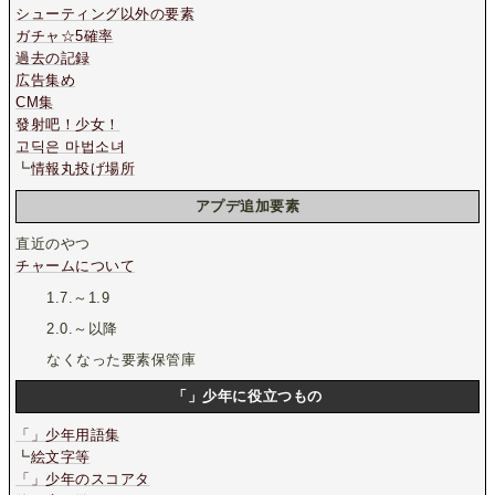
シューティング以外の要素
ガチャ☆5確率
過去の記録
広告集め
CM集
發射吧！少女！
고딕은 마법소녀
┗
情報丸投げ場所
アプデ追加要素
直近のやつ
チャームについて
1.7.～1.9
2.0.～以降
なくなった要素保管庫
「」少年に役立つもの
「」少年用語集
┗
絵文字等
「」少年のスコアタ