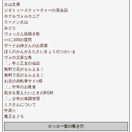
火山文庫
ジギトィースティーチャーの英会話
ホテルヴォルカニア
ラーメン火山
みどり
ヴォっさん絵描き歌
○○に100の質問
ザードお姉さんのお部屋
ぼくのかんがえたさいきょうのつかいま
ヴォの立派な角
「」年と乙女の会話
無料で石がもらえる！
無料で石がもらえる！
お古の自転車サイ○様
「」中年のお夜食
気分を変えたいときのBGM
「」少年の体調管理
ミクさんについて
中原☆
魔王まぐろ
ロッカー室の覗き穴