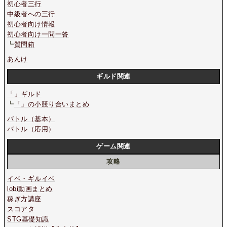
初心者三行
中級者への三行
初心者向け情報
初心者向け一問一答
┗
質問箱
あんけ
ギルド関連
「」ギルド
┗
「」の小競り合いまとめ
バトル（基本）
バトル（応用）
ゲーム関連
攻略
イベ・ギルイベ
lobi動画まとめ
稼ぎ方講座
スコアタ
STG基礎知識