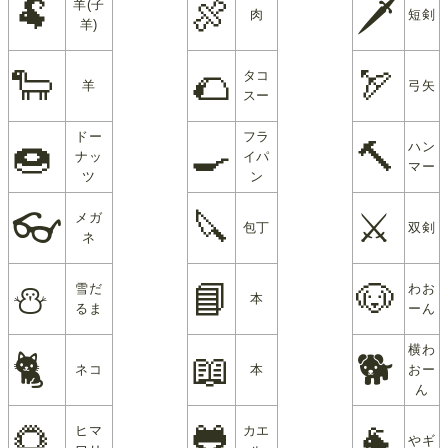
🐏
🍖
🗡
羊(子
肉
短剣
羊)
🐑
🌮
🏹
タコ
羊
弓矢
スー
ドー
フラ
🍩
🍳
🔨
ハン
ナッ
イパ
マー
ツ
ン
👓
🔪
⚔
メガ
包丁
双剣
ネ
⛄
📘
🐶
雪だ
わお
本
るま
ーん
横わ
🐈
📖
🐕
ネコ
本
おー
ん
🌻
🐸
🐐
ヒマ
カエ
やギ