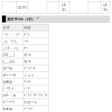
(文
(文
(文字)
字)
字)
顔文字/AA（1行）
文字
内容
┗( ・-・)┛
ｳﾞｫ
_(┐「ε:)_
ﾍｶ
_(:3」 ∠)_
ｶﾍ
(¦3[___]
左ﾍｶ
[___]ε¦)
右ﾍｶ
(p^^)p
ﾄﾞｺﾌﾟﾙ
Ꮚˊ•⌔•ˋᏊ
ふぇぇ
[p板]p
ﾅﾆﾖ!
( ･ᗜ･)
ｼﾞｷﾞ
p＠‐・)p
ﾄﾞﾘﾄﾞﾘﾄﾞﾘﾄﾞﾘ!
U ^ㅊ^)
わおーん
(p🔥)p
ﾊﾟｲｯ!