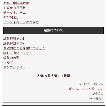
ギルド申請掲示板
お絵かき掲示板
チャットルーム
ﾘﾆﾝの日記
イベントページの作り方
編集について
編集解説その1
編集解説その2
基礎的なことを書いてるとこ
詳しく書いてるとこ
編集の練習
ヘルプ
サンプルサイト
〔
人気
/
今日人気
〕〔
最新
〕
今日
?
人 昨日
?
人
現在
?
人ぐらいが見てます
合計
?
人
〔
MENU編集
〕