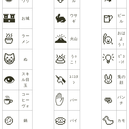
ワリ
ル
🏰
🐇
🍺
ウサ
ビー
お城
ギ
ル
おは
🍜
🌋
🙋
ラー
火山
よ
メン
う！
😺
💩
💡
う○
ﾋﾟｺ
ぬ
こ！
ｰﾝ!
スキ
👁
🦄
🐰
ﾕﾆｺﾇ
兎の
ル目
ﾝ
顔
玉
コー
☕
✋
👊
パン
ヒー
パー
チ
ヴォ
🍲
🥧
🦆
鍋
パイ
カモ