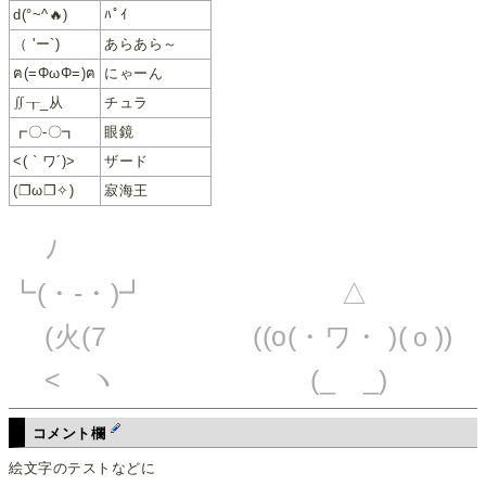
d(°~^🔥)
ﾊﾟｲ
（ 'ー`)
あらあら～
ฅ(=ΦωΦ=)ฅ
にゃーん
∬┰_从
チュラ
┏〇-〇┓
眼鏡
<( ` ワ´)>
ザード
(❐ω❐✧)
寂海王
ﾉ 
┗(・-・)┛ △ <
(火(7 ((o(・ワ・ )
< ヽ (_ _) (米)し(
コメント欄
絵文字のテストなどに