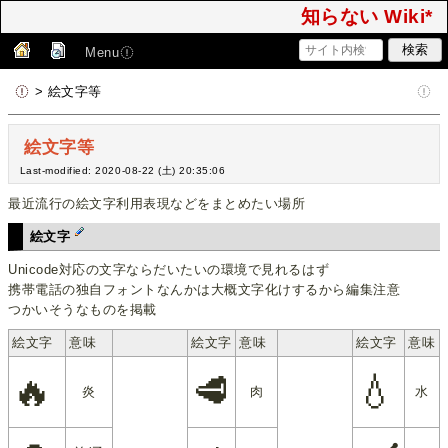
知らない Wiki*
Menu
> 絵文字等
絵文字等
Last-modified: 2020-08-22 (土) 20:35:06
最近流行の絵文字利用表現などをまとめたい場所
絵文字
Unicode対応の文字ならだいたいの環境で見れるはず
携帯電話の独自フォントなんかは大概文字化けするから編集注意
つかいそうなものを掲載
絵文字
意味
絵文字
意味
絵文字
意味
🔥
🥩
💧
炎
肉
水