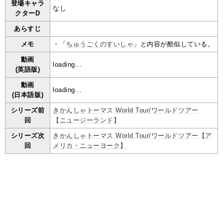
登場キャラ
なし
クターD
あらすじ
メモ
・「
ちゅうごくのすいしゃ
」と内容が酷似している。
動画
loading...
(英語版)
動画
loading...
(日本語版)
シリーズ前
きかんしゃトーマス World Tour/ワールドツアー
回
【ニュージーランド】
シリーズ次
きかんしゃトーマス World Tour/ワールドツアー【ア
回
メリカ・ニューヨーク】