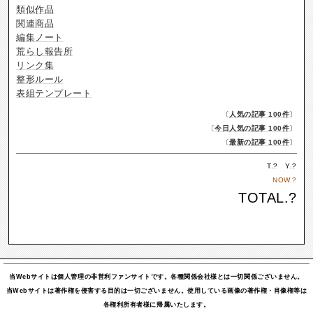
類似作品
関連商品
編集ノート
荒らし報告所
リンク集
整形ルール
表組テンプレート
〔
人気の記事 100件
〕
〔
今日人気の記事 100件
〕
〔
最新の記事 100件
〕
T.
?
Y.
?
NOW.
?
TOTAL.
?
当Webサイトは個人管理の非営利ファンサイトです。各種関係会社様とは一切関係ございません。
当Webサイトは著作権を侵害する目的は一切ございません。使用している画像の著作権・肖像権等は
各権利所有者様に帰属いたします。