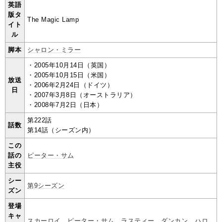
英語
版タ
The Magic Lamp
イト
ル
脚本
シャロン・ミラー
・2005年10月14日（英国）
・2005年10月15日（米国）
放送
・2006年2月24日（ドイツ）
日
・2007年3月8日（オーストラリア）
・2008年7月2日（日本）
第222話
話数
第14話（シーズン内）
この
話の
ピーター・サム
主役
シー
第9シーズン
ズン
登場
キャ
スカーロイ
、
ピーター・サム
、
ラスティー
、
ダンカン
、
ハロ