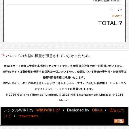
〔
最新の記事 100件
〕
T.
?
Y.
?
NOW.
?
TOTAL.
?
*1
ハロルドの大型の模型が用意されていなかったため。
当Webサイトは個人管理の非営利ファンサイトです。各種関係会社様とは一切関係ございません。
当Webサイトは著作権を侵害する目的は一切ございません。使用している画像の著作権・肖像権等は
各権利所有者様に帰属いたします。
当Webサイト上の『汽車のえほん』および『きかんしゃトーマス』における著作権は、ヒット・エン
タティンメント・リミテッドに帰属いたします。
© 2026 Gullane (Thomas) Limited. © 2026 HIT Entertainment Limited. © 2026
Mattel.
レンタルWIKI by
WIKIWIKI.jp*
/ Designed by
Olivia
/
広告につ
いて
/
zawazawa