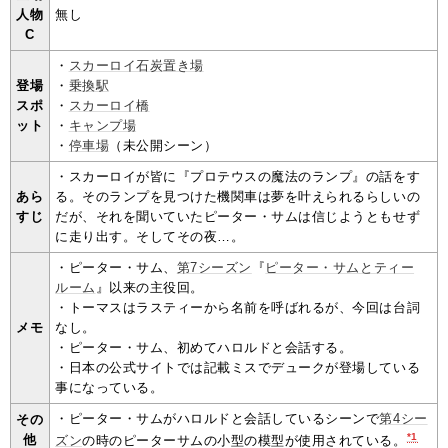
人物
無し
C
・
スカーロイ石炭置き場
登場
・
乗換駅
スポ
・
スカーロイ橋
ット
・
キャンプ場
・
停車場
（未公開シーン）
・スカーロイが皆に『プロテウスの魔法のランプ』の話をす
あら
る。そのランプを見つけた機関車は夢を叶えられるらしいの
すじ
だが、それを聞いていたピーター・サムは信じようともせず
に走り出す。そしてその夜…。
・ピーター・サム、
第7シーズン
『
ピーター・サムとティー
ルーム
』以来の主役回。
・トーマスはラスティーから名前を呼ばれるが、今回は台詞
メモ
なし。
・ピーター・サム、初めてハロルドと会話する。
・日本の公式サイトでは記載ミスでデュークが登場している
事になっている。
・ピーター・サムがハロルドと会話しているシーンで
第4シー
その
*1
他
ズン
の時のピーターサムの小型の模型が使用されている。