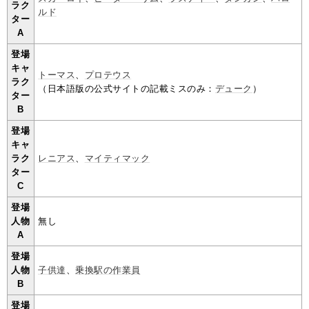
ラク
ルド
ター
A
登場
キャ
トーマス
、
プロテウス
ラク
（日本語版の公式サイトの記載ミスのみ：
デューク
）
ター
B
登場
キャ
ラク
レニアス
、
マイティマック
ター
C
登場
人物
無し
A
登場
人物
子供達
、
乗換駅の作業員
B
登場