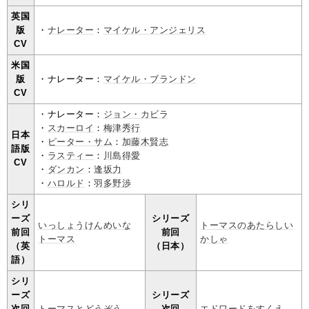
英国
版
・
ナレーター
：
マイケル・アンジェリス
CV
米国
版
・ナレーター：
マイケル・ブランドン
CV
・ナレーター：
ジョン・カビラ
・
スカーロイ
：
梅津秀行
日本
・
ピーター・サム
：
加藤木賢志
語版
・
ラスティー
：
川島得愛
CV
・
ダンカン
：
逢坂力
・
ハロルド
：
羽多野渉
シリ
ーズ
シリーズ
いっしょうけんめいな
トーマスのあたらしい
前回
前回
トーマス
かしゃ
（英
（日本）
語）
シリ
ーズ
シリーズ
次回
トーマスとどうぞう
次回
エドワードをすくえ