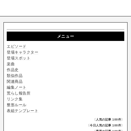
メニュー
エピソード
登場キャラクター
登場スポット
楽曲
作品史
類似作品
関連商品
編集ノート
荒らし報告所
リンク集
整形ルール
表組テンプレート
〔
人気の記事 100件
〕
〔
今日人気の記事 100件
〕