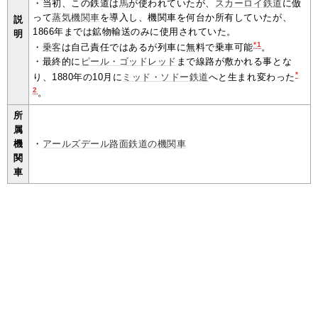
・当初、この鉄道は
馬
が使われていたが、
スカーロイ鉄道
に倣
って
蒸気機関車
を導入し、機関車を何台か所有していたが、
説
1866年までは鉱物輸送のみに使用されていた。
明
*1
・
乗客
は自己責任ではあるが列車に無料で乗車可能
。
・最終的に
ピール・ゴッドレッド
まで線路が敷かれる事とな
*
り、1880年の10月に
ミッド・ソドー鉄道
へと生まれ変わった
2
。
所
属
機
・
アールズデール路面鉄道の機関車
関
車