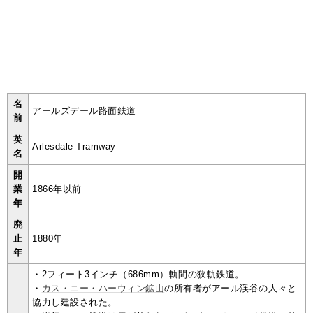
名
アールズデール路面鉄道
前
英
Arlesdale Tramway
名
開
業
1866年以前
年
廃
止
1880年
年
・2フィート3インチ（686mm）軌間の狭軌鉄道。
・
カス・ニー・ハーウィン鉱山
の所有者がアール渓谷の人々と
協力し建設された。