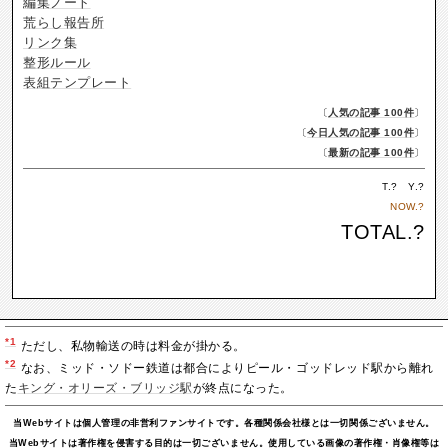
編集ノート
荒らし報告所
リンク集
整形ルール
表組テンプレート
〔
人気の記事 100件
〕
〔
今日人気の記事 100件
〕
〔
最新の記事 100件
〕
T.
?
Y.
?
NOW.
?
TOTAL.
?
*1
ただし、私物輸送の時は料金が掛かる。
*2
なお、ミッド・ソドー鉄道は都合によりピール・ゴッドレッド駅から離れ
た
キング・オリーズ・ブリッジ駅
が終点になった。
当Webサイトは個人管理の非営利ファンサイトです。各種関係会社様とは一切関係ございません。
当Webサイトは著作権を侵害する目的は一切ございません。使用している画像の著作権・肖像権等は