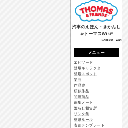
汽車のえほん・きかんし
ゃトーマスWiki*
UNOFFICIAL WIKI
メニュー
エピソード
登場キャラクター
登場スポット
楽曲
作品史
類似作品
関連商品
編集ノート
荒らし報告所
リンク集
整形ルール
表組テンプレート