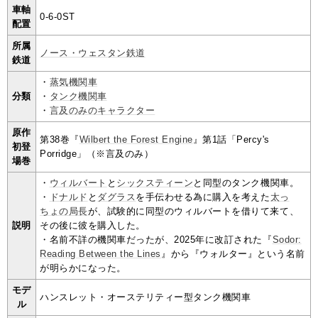
車軸
0-6-0ST
配置
所属
ノース・ウェスタン鉄道
鉄道
・
蒸気機関車
分類
・
タンク機関車
・
言及のみのキャラクター
原作
第38巻『
Wilbert the Forest Engine
』第1話「Percy's
初登
Porridge」（※言及のみ）
場巻
・
ウィルバート
と
シックスティーン
と同型のタンク機関車。
・
ドナルド
と
ダグラス
を手伝わせる為に購入を考えた
太っ
ちょの局長
が、試験的に同型のウィルバートを借りて来て、
説明
その後に彼を購入した。
・名前不詳の機関車だったが、2025年に改訂された『
Sodor:
Reading Between the Lines
』から『ウォルター』という名前
が明らかになった。
モデ
ハンスレット・オーステリティー型タンク機関車
ル