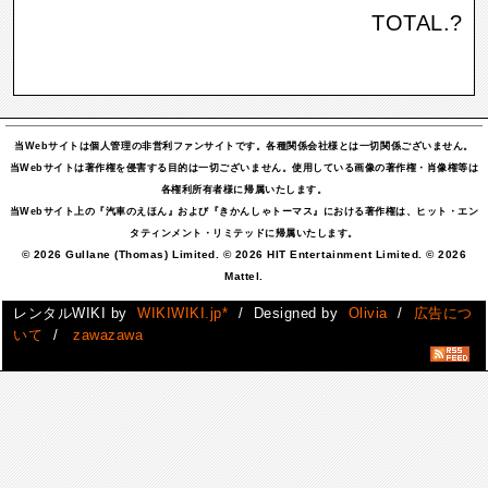
TOTAL.
?
当Webサイトは個人管理の非営利ファンサイトです。各種関係会社様とは一切関係ございません。
当Webサイトは著作権を侵害する目的は一切ございません。使用している画像の著作権・肖像権等は
各権利所有者様に帰属いたします。
当Webサイト上の『汽車のえほん』および『きかんしゃトーマス』における著作権は、ヒット・エン
タティンメント・リミテッドに帰属いたします。
© 2026 Gullane (Thomas) Limited. © 2026 HIT Entertainment Limited. © 2026
Mattel.
レンタルWIKI by
WIKIWIKI.jp*
/ Designed by
Olivia
/
広告につ
いて
/
zawazawa