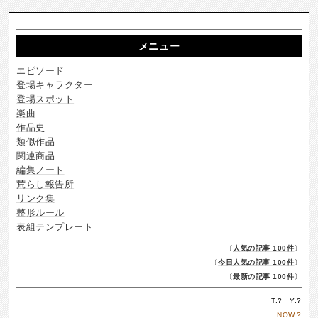
メニュー
エピソード
登場キャラクター
登場スポット
楽曲
作品史
類似作品
関連商品
編集ノート
荒らし報告所
リンク集
整形ルール
表組テンプレート
〔
人気の記事 100件
〕
〔
今日人気の記事 100件
〕
〔
最新の記事 100件
〕
T.
?
Y.
?
NOW.
?