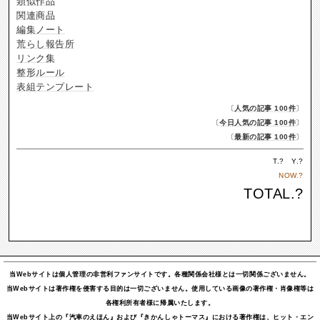
類似作品
関連商品
編集ノート
荒らし報告所
リンク集
整形ルール
表組テンプレート
〔
人気の記事 100件
〕
〔
今日人気の記事 100件
〕
〔
最新の記事 100件
〕
T.
?
Y.
?
NOW.
?
TOTAL.
?
当Webサイトは個人管理の非営利ファンサイトです。各種関係会社様とは一切関係ございません。
当Webサイトは著作権を侵害する目的は一切ございません。使用している画像の著作権・肖像権等は
各権利所有者様に帰属いたします。
当Webサイト上の『汽車のえほん』および『きかんしゃトーマス』における著作権は、ヒット・エン