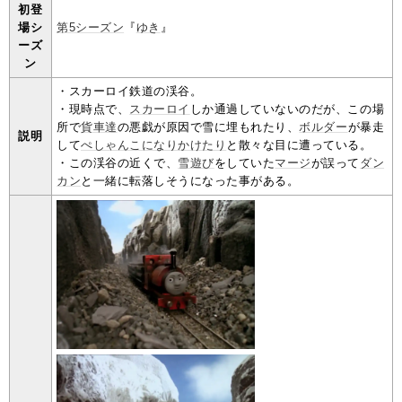
初登
場シ
第5シーズン
『
ゆき
』
ーズ
ン
・スカーロイ鉄道の渓谷。
・現時点で、
スカーロイ
しか通過していないのだが、この場
所で
貨車達
の悪戯が原因で雪に埋もれたり、
ボルダー
が暴走
説明
して
ぺしゃんこになりかけたり
と散々な目に遭っている。
・この渓谷の近くで、
雪遊び
をしていた
マージ
が誤って
ダン
カン
と一緒に転落しそうになった事がある。