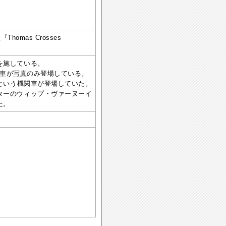
ー
『Thomas Crosses
を施している。
車
が
写真
のみ登場している。
という機関車が登場していた。
ターのウィップ・ヴァーヌーイ
た。
）