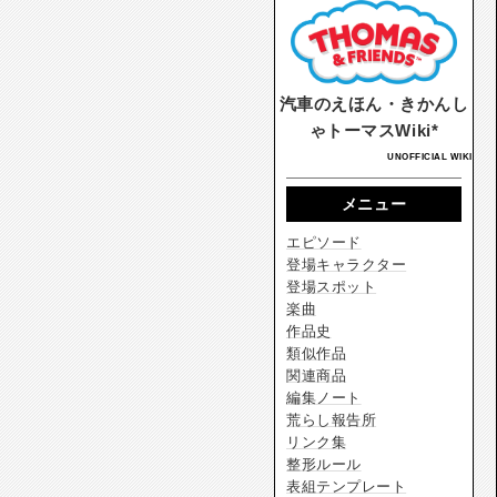
汽車のえほん・きかんし
ゃトーマスWiki*
UNOFFICIAL WIKI
メニュー
エピソード
登場キャラクター
登場スポット
楽曲
作品史
類似作品
関連商品
編集ノート
荒らし報告所
リンク集
整形ルール
表組テンプレート