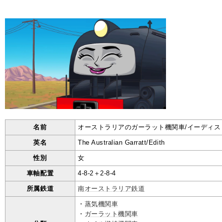
名前
オーストラリアのガーラット機関車/イーディス
英名
The Australian Garratt/Edith
性別
女
車軸配置
4-8-2＋2-8-4
所属鉄道
南オーストラリア鉄道
・
蒸気機関車
・
ガーラット機関車