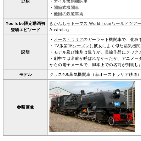
分類
・
オイル燃焼機関車
・
関節式機関車
・
他国の鉄道車両
YouTube限定動画初
きかんしゃトーマス World Tour/ワールドツア
登場エピソード
Australia』
・
オーストラリア
のガーラット機関車で、化粧
・TV版
第16シーズン
に彼女によく似た
蒸気機関
説明
・モデル及び性別は違うが、
長編作品
に
クワク
・劇中では名前が呼ばれなかったが、アニメー
からの電子メールで、脚本上での名前が判明し
モデル
クラス400蒸気機関車（南オーストラリア鉄道
参照画像