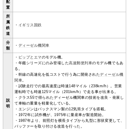
配
置
所
属
・
イギリス国鉄
鉄
道
分
・
ディーゼル機関車
類
・
ピップとエマ
のモデル機。
・年鑑シリーズにのみ登場した
高速郵便列車
のモデル機でもあ
る。
・幹線の高速化を低コストで行う為に開発された
ディーゼル機
関車
。
・試験走行での最高速度は時速148マイル（238km/h）。営業
運転時でも時速125マイル（201km/h）で走る事が出来る。
・クラス55で得られたディーゼル機関車の技術を改良・発展し
説
て車軸の重量を軽量化している。
明
・エンジンはパックスマン製の12気筒タイプを搭載。
・1972年に試作機が、1975年に量産車が製造開始。
・1987年より、前照灯を横長タイプから丸型に形状変更して、
バッファーを取り付ける改造を行った。