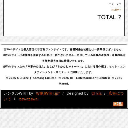
T.
?
Y.
?
NOW.
?
TOTAL.
?
当Webサイトは個人管理の非営利ファンサイトです。各種関係会社様とは一切関係ございません。
当Webサイトは著作権を侵害する目的は一切ございません。使用している画像の著作権・肖像権等は
各権利所有者様に帰属いたします。
当Webサイト上の『汽車のえほん』および『きかんしゃトーマス』における著作権は、ヒット・エン
タティンメント・リミテッドに帰属いたします。
© 2026 Gullane (Thomas) Limited. © 2026 HIT Entertainment Limited. © 2026
Mattel.
レンタルWIKI by
WIKIWIKI.jp*
/ Designed by
Olivia
/
広告につ
いて
/
zawazawa