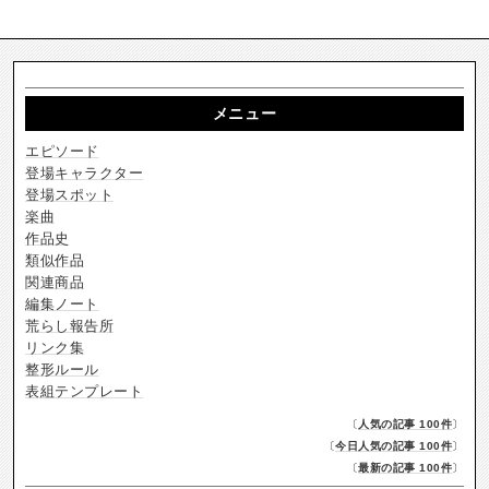
メニュー
エピソード
登場キャラクター
登場スポット
楽曲
作品史
類似作品
関連商品
編集ノート
荒らし報告所
リンク集
整形ルール
表組テンプレート
〔
人気の記事 100件
〕
〔
今日人気の記事 100件
〕
〔
最新の記事 100件
〕