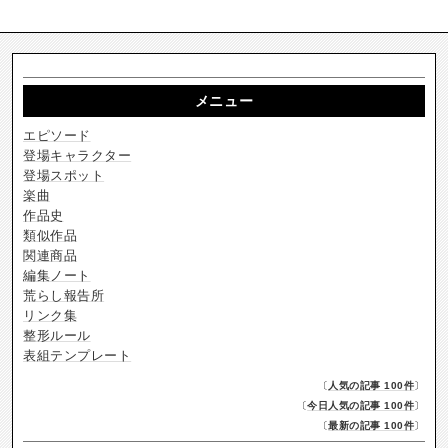
メニュー
エピソード
登場キャラクター
登場スポット
楽曲
作品史
類似作品
関連商品
編集ノート
荒らし報告所
リンク集
整形ルール
表組テンプレート
〔
人気の記事 100件
〕
〔
今日人気の記事 100件
〕
〔
最新の記事 100件
〕