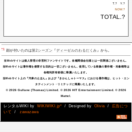
T.
?
Y.
?
NOW.
?
TOTAL.
?
*1
顔が付いたのは
第2シーズン
『
ディーゼルのわるだくみ
』から。
当Webサイトは個人管理の非営利ファンサイトです。各種関係会社様とは一切関係ございません。
当Webサイトは著作権を侵害する目的は一切ございません。使用している画像の著作権・肖像権等は
各権利所有者様に帰属いたします。
当Webサイト上の『汽車のえほん』および『きかんしゃトーマス』における著作権は、ヒット・エン
タティンメント・リミテッドに帰属いたします。
© 2026 Gullane (Thomas) Limited. © 2026 HIT Entertainment Limited. © 2026
Mattel.
レンタルWIKI by
WIKIWIKI.jp*
/ Designed by
Olivia
/
広告につ
いて
/
zawazawa