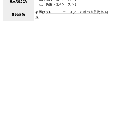
日本語版CV
・
江川央生
（
第4シーズン
）
参照は
グレート・ウェスタン鉄道の有蓋貨車/画
参照画像
像