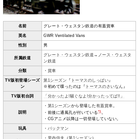
名前
グレート・ウェスタン鉄道の有蓋貨車
英名
GWR Ventilated Vans
性別
男
グレート・ウェスタン鉄道
→
ノース・ウェスタ
所属鉄道
ン鉄道
分類
・
貨車
TV版初登場シーズ
第1シーズン
『
トーマスのしっぱい
』
ン
※初めて喋ったのは『
トーマスのさいなん
』
TV版初台詞
「分かったよ!騒ぐなよ!分かったってば!!」
・
第1シーズン
から登場した
有蓋貨車
。
*1
説明
・前後に通風孔が付いている
。
・CGアニメ以降は一切登場していない。
玩具
・
バックマン
・
里内信夫
（
第1シーズン
）