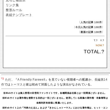
荒らし報告所
リンク集
整形ルール
表組テンプレート
〔
人気の記事 100件
〕
〔
今日人気の記事 100件
〕
〔
最新の記事 100件
〕
T.
?
Y.
?
NOW.
?
TOTAL.
?
*1
ただ、『
A Friendly Farewell
』を見ていない視聴者への配慮か、
長編第14
作
では
トーマス
と彼は初めて対面したような演出がなされている。
当Webサイトは個人管理の非営利ファンサイトです。各種関係会社様とは一切関係ございません。
当Webサイトは著作権を侵害する目的は一切ございません。使用している画像の著作権・肖像権等は
各権利所有者様に帰属いたします。
当Webサイト上の『汽車のえほん』および『きかんしゃトーマス』における著作権は、ヒット・エン