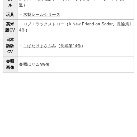
ル
道）
玩具
・
木製レールシリーズ
英米
・
ロブ・ラックストロー
（
A New Friend on Sodor
、
長編第1
版CV
4作
）
日本
語版
・
こばたけまさふみ
（
長編第14作
）
CV
参照
参照は
サム/画像
画像