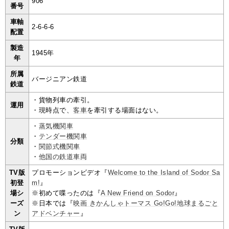
906
番号
車軸
2-6-6-6
配置
製造
1945年
年
所属
バージニアン鉄道
鉄道
・貨物列車の牽引。
運用
・現時点で、
客車
を牽引する場面はない。
・
蒸気機関車
・
テンダー機関車
分類
・
関節式機関車
・
他国の鉄道車両
TV版
プロモーションビデオ『
Welcome to the Island of Sodor Sa
初登
m!
』
場シ
※初めて喋ったのは『
A New Friend on Sodor
』
ーズ
※日本では『
映画 きかんしゃトーマス Go!Go!地球まるごと
ン
アドベンチャー
』