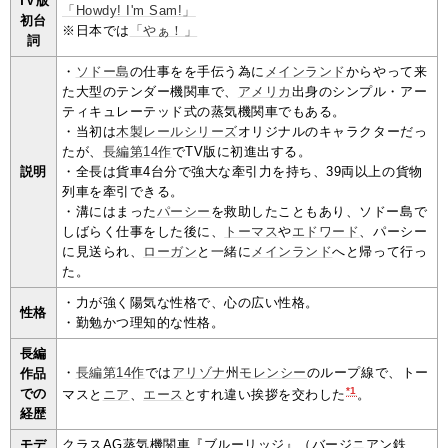
TV版
「Howdy! I'm Sam!」
初台
※日本では
「やぁ！」
詞
・
ソドー島
の仕事をを手伝う為に
メインランド
からやって来
た大型のテンダー機関車で、
アメリカ
出身のシンプル・アー
ティキュレーテッド式の蒸気機関車でもある。
・当初は
木製レールシリーズ
オリジナルのキャラクターだっ
たが、
長編第14作
でTV版に初進出する。
説明
・全長は貨車4台分で強大な牽引力を持ち、39両以上の貨物
列車を牽引できる。
・溝にはまった
パーシー
を救助したこともあり、ソドー島で
しばらく仕事をした後に、
トーマス
や
エドワード
、パーシー
に見送られ、
ローガン
と一緒に
メインランド
へと帰って行っ
た。
・力が強く陽気な性格で、心の広い性格。
性格
・勤勉かつ理知的な性格。
長編
・
長編第14作
では
アリゾナ
州
モレンシー
のループ線で、トー
作品
*1
での
マスと
ニア
、
エース
とすれ違い挨拶を交わした
。
経歴
モデ
クラスAG蒸気機関車『ブルーリッジ』（バージニアン鉄