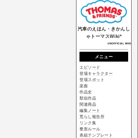
汽車のえほん・きかんし
ゃトーマスWiki*
UNOFFICIAL WIKI
メニュー
エピソード
登場キャラクター
登場スポット
楽曲
作品史
類似作品
関連商品
編集ノート
荒らし報告所
リンク集
整形ルール
表組テンプレート