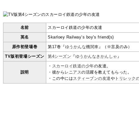
名前
スカーロイ鉄道の少年の友達
英名
Skarloey Railway’s boy's friend(s)
原作初登場巻
第17巻『
ゆうかんな機関車
』（※言及のみ）
TV版初登場シーズン
第4シーズン
『
ゆうかんなきかんしゃ
』
・
スカーロイ鉄道の少年
の友達。
説明
・彼から
レニアス
の活躍を教えてもらった。
・この中には
スティーブンの友達
や
トリレック