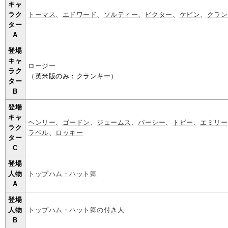
キャ
ラク
トーマス
、
エドワード
、
ソルティー
、
ビクター
、
ケビン
、
クラン
ター
A
登場
キャ
ロージー
ラク
（英米版のみ：クランキー）
ター
B
登場
キャ
ヘンリー
、
ゴードン
、
ジェームス
、
パーシー
、
トビー
、
エミリー
ラク
ラベル
、
ロッキー
ター
C
登場
人物
トップハム・ハット卿
A
登場
人物
トップハム・ハット卿の付き人
B