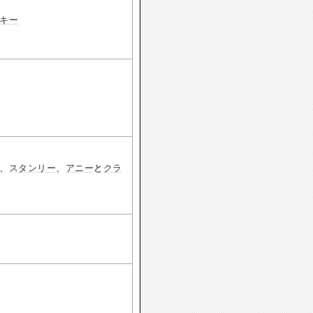
キー
、
スタンリー
、
アニー
と
クラ