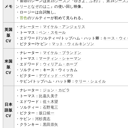
・冒頭のシーンは
第15シーズン
『
ゆきよ、ふれ!
』、
第14シーズ
メモ
ンリーとなぞのはこ
』の使い回し映像。
・ロージーは台詞無し。
・
苔色
のソルティーが初めて見られる。
・
ナレーター
：
マイケル・アンジェリス
英国
・トーマス：
ベン・スモール
版
・エドワード/ソルティー/トップハム・ハット卿：
キース・ウィ
CV
・ビクター/ケビン：
マット・ウィルキンソン
・ナレーター：
マイケル・ブランドン
・トーマス：
マーティン・シャーマン
米国
・エドワード：
ウィリアム・ホープ
版
・ソルティー：キース・ウィッカム
CV
・ビクター：
デヴィッド・ベデラ
・ケビン/トップハム・ハット卿：
ケリー・シェイル
・ナレーター：
ジョン・カビラ
・トーマス：
比嘉久美子
・エドワード：
佐々木望
日本
・ソルティー：
石野竜三
語版
・ビクター：
坂口候一
CV
・ケビン：
河杉貴志
・クランキー：
黒田崇矢