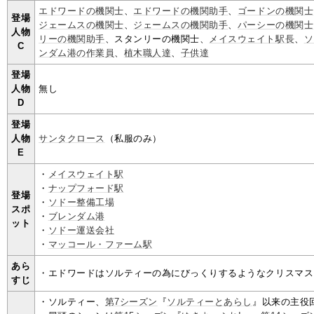
エドワードの機関士
、
エドワードの機関助手
、
ゴードンの機関士
登場
ジェームスの機関士
、
ジェームスの機関助手
、
パーシーの機関士
人物
リーの機関助手
、スタンリーの機関士、
メイスウェイト駅長
、
ソ
C
ンダム港の作業員
、
植木職人達
、
子供達
登場
人物
無し
D
登場
人物
サンタクロース
（私服のみ）
E
・
メイスウェイト駅
・
ナップフォード駅
登場
・
ソドー整備工場
スポ
・
ブレンダム港
ット
・
ソドー運送会社
・
マッコール・ファーム駅
あら
・エドワードはソルティーの為にびっくりするようなクリスマス
すじ
・ソルティー、
第7シーズン
『
ソルティーとあらし
』以来の主役