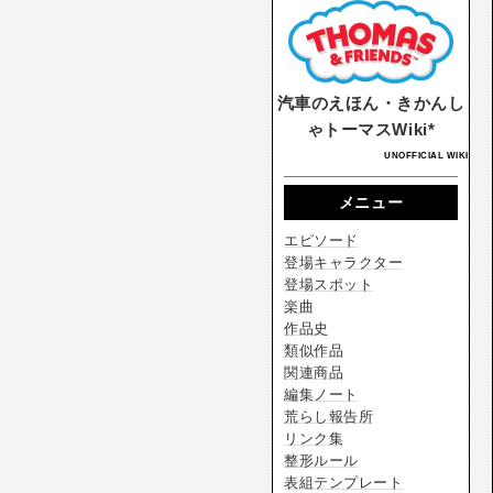
汽車のえほん・きかんし
ゃトーマスWiki*
UNOFFICIAL WIKI
メニュー
エピソード
登場キャラクター
登場スポット
楽曲
作品史
類似作品
関連商品
編集ノート
荒らし報告所
リンク集
整形ルール
表組テンプレート