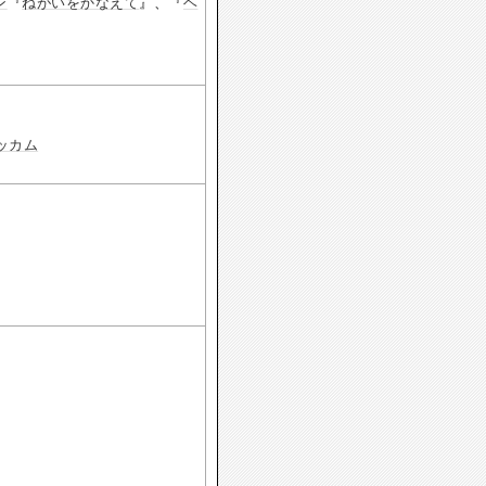
ン
『
ねがいをかなえて
』、『
ヘ
ッカム