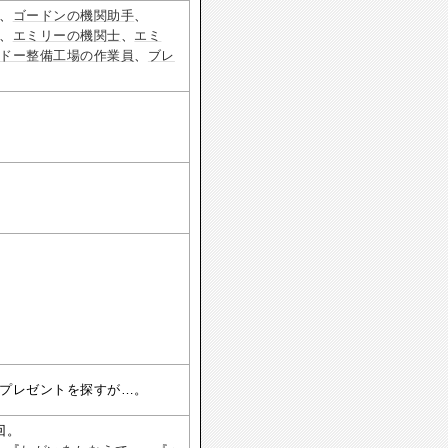
、
ゴードンの機関助手
、
、
エミリーの機関士
、
エミ
ドー整備工場の作業員
、
ブレ
プレゼントを探すが…。
回。