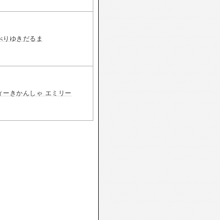
べりゆきだるま
ィーきかんしゃ エミリー