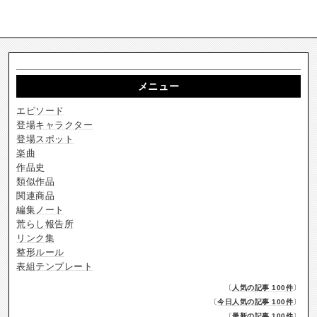
メニュー
エピソード
登場キャラクター
登場スポット
楽曲
作品史
類似作品
関連商品
編集ノート
荒らし報告所
リンク集
整形ルール
表組テンプレート
〔
人気の記事 100件
〕
〔
今日人気の記事 100件
〕
〔
最新の記事 100件
〕