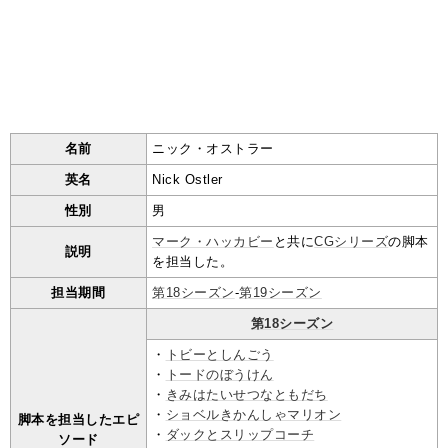
名前
ニック・オストラー
英名
Nick Ostler
性別
男
マーク・ハッカビー
と共に
CGシリーズ
の脚本
説明
を担当した。
担当期間
第18シーズン
-
第19シーズン
第18シーズン
・
トビーとしんごう
・
トードのぼうけん
・
きみはたいせつなともだち
・
ショベルきかんしゃマリオン
脚本を担当したエピ
・
ダックとスリップコーチ
ソード