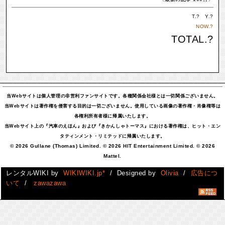
T.
?
Y.
?
NOW.
?
TOTAL.
?
当Webサイトは個人管理の非営利ファンサイトです。各種関係会社様とは一切関係ございません。
当Webサイトは著作権を侵害する目的は一切ございません。使用している画像の著作権・肖像権等は
各権利所有者様に帰属いたします。
当Webサイト上の『汽車のえほん』および『きかんしゃトーマス』における著作権は、ヒット・エン
タティンメント・リミテッドに帰属いたします。
© 2026 Gullane (Thomas) Limited. © 2026 HIT Entertainment Limited. © 2026
Mattel.
レンタルWIKI by
WIKIWIKI.jp*
/ Designed by
Olivia
/
広告につ
いて
/
zawazawa