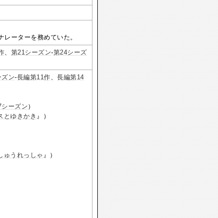
ナレーターを務めていた。
作
、
第21シーズン
-
第24シーズ
ーズン
-
長編第11作
、
長編第14
7シーズン
）
スとゆきかき
』）
しゅうれっしゃ
』）