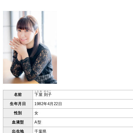
したや
のりこ
名前
下屋
則子
生年月日
1982年4月22日
性別
女
血液型
A型
出生地
千葉県