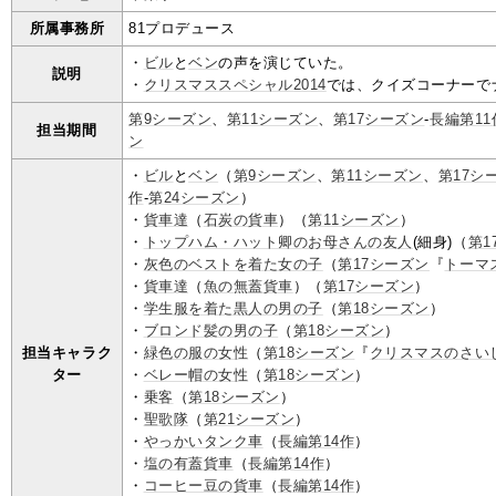
所属事務所
81プロデュース
・
ビル
と
ベン
の声を演じていた。
説明
・
クリスマススペシャル2014
では、クイズコーナーで
第9シーズン
、
第11シーズン
、
第17シーズン
-
長編第11
担当期間
ン
・
ビル
と
ベン
（
第9シーズン
、
第11シーズン
、
第17シ
作
-
第24シーズン
）
・
貨車達
（
石炭の貨車
）（
第11シーズン
）
・
トップハム・ハット卿のお母さんの友人
(細身)（
第1
・
灰色のベストを着た女の子
（
第17シーズン
『
トーマ
・
貨車達
（
魚の無蓋貨車
）（
第17シーズン
）
・
学生服を着た黒人の男の子
（
第18シーズン
）
・
ブロンド髪の男の子
（
第18シーズン
）
担当キャラク
・
緑色の服の女性
（
第18シーズン
『
クリスマスのさい
ター
・
ベレー帽の女性
（
第18シーズン
）
・
乗客
（
第18シーズン
）
・
聖歌隊
（
第21シーズン
）
・
やっかいタンク車
（
長編第14作
）
・
塩の有蓋貨車
（
長編第14作
）
・
コーヒー豆の貨車
（
長編第14作
）