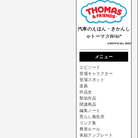
汽車のえほん・きかんし
ゃトーマスWiki*
UNOFFICIAL WIKI
メニュー
エピソード
登場キャラクター
登場スポット
楽曲
作品史
類似作品
関連商品
編集ノート
荒らし報告所
リンク集
整形ルール
表組テンプレート