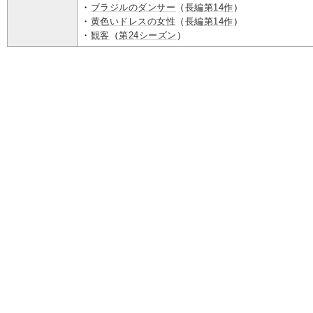
・
ブラジルのダンサー
（
長編第14作
）
・
黄色いドレスの女性
（
長編第14作
）
・
観客
（
第24シーズン
）