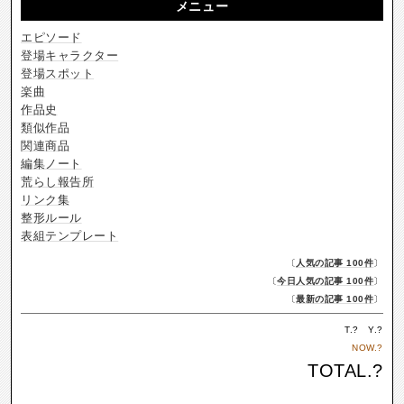
メニュー
エピソード
登場キャラクター
登場スポット
楽曲
作品史
類似作品
関連商品
編集ノート
荒らし報告所
リンク集
整形ルール
表組テンプレート
〔
人気の記事 100件
〕
〔
今日人気の記事 100件
〕
〔
最新の記事 100件
〕
T.
?
Y.
?
NOW.
?
TOTAL.
?