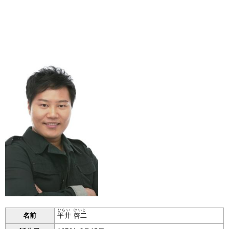
ひらい
けいじ
名前
平井
啓二