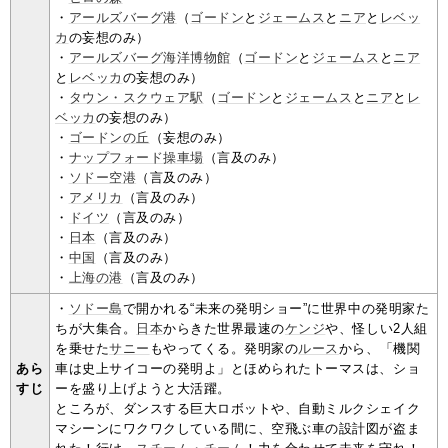
・
アールズバーグ港
（
ゴードン
と
ジェームス
と
ニア
と
レベッ
カ
の妄想のみ）
・
アールズバーグ海洋博物館
（
ゴードン
と
ジェームス
と
ニア
と
レベッカ
の妄想のみ）
・
タウン・スクウェア駅
（
ゴードン
と
ジェームス
と
ニア
と
レ
ベッカ
の妄想のみ）
・
ゴードンの丘
（妄想のみ）
・
ナップフォード操車場
（言及のみ）
・
ソドー空港
（言及のみ）
・
アメリカ
（言及のみ）
・
ドイツ
（言及のみ）
・
日本
（言及のみ）
・
中国
（言及のみ）
・
上海の港
（言及のみ）
・
ソドー島
で開かれる“未来の発明ショー”に世界中の発明家た
ちが大集合。
日本
からきた世界最速の
ケンジ
や、怪しい2人組
を乗せた
サニー
もやってくる。発明家の
ルース
から、「機関
あら
車は史上サイコーの発明よ」とほめられたトーマスは、ショ
すじ
ーを盛り上げようと大活躍。
ところが、ダンスする巨大ロボットや、自動ミルクシェイク
マシーンにワクワクしている間に、空飛ぶ車の設計図が盗ま