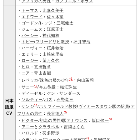
・
アフリカの男性
：
ガブリエル・ポラス
・
トーマス
：
比嘉久美子
・
エドワード
：
佐々木望
・
ゴードン
/
レッジ
：
三宅健太
・
ジェームス
：
江原正士
・
パーシー
：
神代知衣
・
トビー
/
フリードリヒ教授
：
坪井智浩
・
ハーヴィー
：
桜井敏治
・
エミリー
：
山崎依里奈
・
ロージー
：
望月久代
・
ヒロ
：
玄田哲章
・
ニア
：
青山吉能
*2
・
レベッカ
/
緑色の服の少年
：
内山茉莉
*3
・
サニー
/
キム教授
：
織江珠生
・
ディーゼル
：
ケン・サンダース
・
ソルティー
/
バズ
：
石野竜三
日本
*4
・
ケンジ
/
ホリフィールド教授
/
ヴィカーズタウン駅の駅員
/
ア
語版
*5
CV
フリカの男性
：
長谷徳人
*6
・
ビクター
/
初老の男性
/
駅アナウンス
：
坂口候一
・
アニー
と
クララベル
：
吉岡さくら
・
ハロルド
：
羽多野渉
*7
・
クランキー
/
ファークァーの警察官
：
黒田崇矢