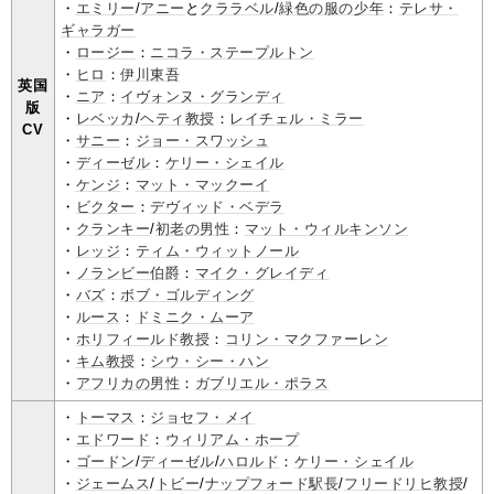
・
エミリー
/
アニー
と
クララベル
/
緑色の服の少年
：
テレサ・
ギャラガー
・
ロージー
：
ニコラ・ステープルトン
・
ヒロ
：
伊川東吾
英国
・
ニア
：
イヴォンヌ・グランディ
版
・
レベッカ
/
ヘティ教授
：
レイチェル・ミラー
CV
・
サニー
：
ジョー・スワッシュ
・
ディーゼル
：
ケリー・シェイル
・
ケンジ
：
マット・マックーイ
・
ビクター
：
デヴィッド・ベデラ
・
クランキー
/
初老の男性
：
マット・ウィルキンソン
・
レッジ
：
ティム・ウィットノール
・
ノランビー伯爵
：
マイク・グレイディ
・
バズ
：
ボブ・ゴルディング
・
ルース
：
ドミニク・ムーア
・
ホリフィールド教授
：
コリン・マクファーレン
・
キム教授
：
シウ・シー・ハン
・
アフリカの男性
：
ガブリエル・ポラス
・
トーマス
：
ジョセフ・メイ
・
エドワード
：
ウィリアム・ホープ
・
ゴードン
/
ディーゼル
/
ハロルド
：
ケリー・シェイル
・
ジェームス
/
トビー
/
ナップフォード駅長
/
フリードリヒ教授
/