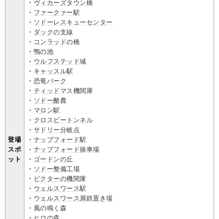
・
ヴィカーズタウン橋
・
ファークァー駅
・
ソドーレスキューセンター
・
ダックの支線
・
コンラッドの橋
・
鴨の池
・
ウルフステッド城
・
キャッスル駅
・
恐竜パーク
・
ティッドマス機関庫
・
ソドー酪農
・
マロン駅
・
クロスビートンネル
・
サドリー分岐点
登場
・
ナップフォード駅
スポ
・
ナップフォード操車場
ット
・
ゴードンの丘
・
ソドー整備工場
・
ビクターの機関庫
・
ウェルスワース駅
・
ウェルスワース屑鉄置き場
・
風の鳴く森
・
ヒロの森