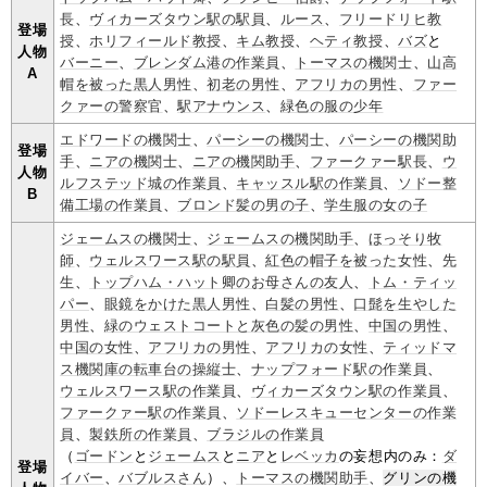
長
、
ヴィカーズタウン駅の駅員
、
ルース
、
フリードリヒ教
登場
授
、
ホリフィールド教授
、
キム教授
、
ヘティ教授
、
バズ
と
人物
バーニー
、
ブレンダム港の作業員
、
トーマスの機関士
、
山高
A
帽を被った黒人男性
、
初老の男性
、
アフリカの男性
、
ファー
クァーの警察官
、
駅アナウンス
、
緑色の服の少年
エドワードの機関士
、
パーシーの機関士
、
パーシーの機関助
登場
手
、
ニアの機関士
、
ニアの機関助手
、
ファークァー駅長
、
ウ
人物
ルフステッド城の作業員
、
キャッスル駅の作業員
、
ソドー整
B
備工場の作業員
、
ブロンド髪の男の子
、
学生服の女の子
ジェームスの機関士
、
ジェームスの機関助手
、
ほっそり牧
師
、
ウェルスワース駅の駅員
、
紅色の帽子を被った女性
、
先
生
、
トップハム・ハット卿のお母さんの友人
、
トム・ティッ
パー
、
眼鏡をかけた黒人男性
、
白髪の男性
、
口髭を生やした
男性
、
緑のウェストコートと灰色の髪の男性
、
中国の男性
、
中国の女性
、
アフリカの男性
、
アフリカの女性
、
ティッドマ
ス機関庫の転車台の操縦士
、
ナップフォード駅の作業員
、
ウェルスワース駅の作業員
、
ヴィカーズタウン駅の作業員
、
ファークァー駅の作業員
、
ソドーレスキューセンターの作業
員
、
製鉄所の作業員
、
ブラジルの作業員
（
ゴードン
と
ジェームス
と
ニア
と
レベッカ
の妄想内のみ：
ダ
登場
イバー
、
バブルスさん
）、
トーマスの機関助手
、
グリンの機