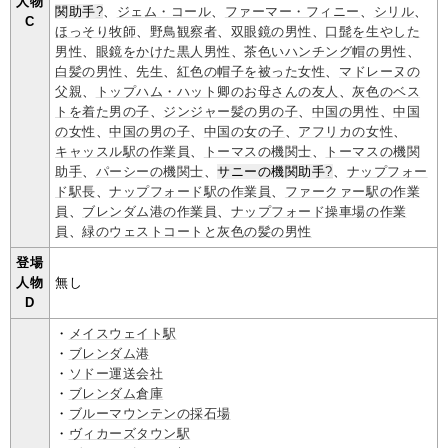
人物
関助手
?
、
ジェム・コール
、
ファーマー・フィニー
、
シリル
、
C
ほっそり牧師
、
野鳥観察者
、
双眼鏡の男性
、
口髭を生やした
男性
、
眼鏡をかけた黒人男性
、
茶色いハンチング帽の男性
、
白髪の男性
、
先生
、
紅色の帽子を被った女性
、
マドレーヌの
父親
、
トップハム・ハット卿のお母さんの友人
、
灰色のベス
トを着た男の子
、
ジンジャー髪の男の子
、
中国の男性
、
中国
の女性
、
中国の男の子
、
中国の女の子
、
アフリカの女性
、
キャッスル駅の作業員
、
トーマスの機関士
、
トーマスの機関
助手
、
パーシーの機関士
、
サニーの機関助手
?
、
ナップフォー
ド駅長
、
ナップフォード駅の作業員
、
ファークァー駅の作業
員
、
ブレンダム港の作業員
、
ナップフォード操車場の作業
員
、
緑のウェストコートと灰色の髪の男性
登場
人物
無し
D
・
メイスウェイト駅
・
ブレンダム港
・
ソドー運送会社
・
ブレンダム倉庫
・
ブルーマウンテンの採石場
・
ヴィカーズタウン駅