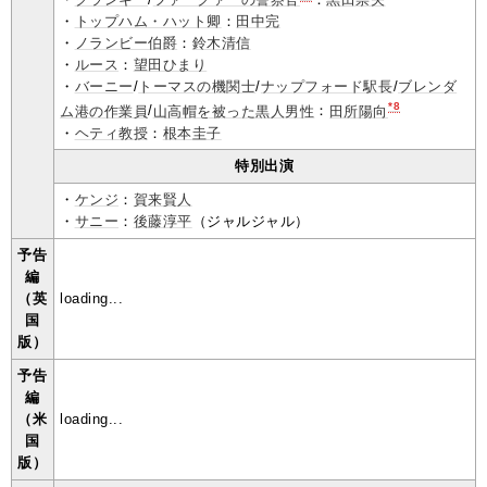
・
トップハム・ハット卿
：
田中完
・
ノランビー伯爵
：
鈴木清信
・
ルース
：
望田ひまり
・
バーニー
/
トーマスの機関士
/
ナップフォード駅長
/
ブレンダ
*8
ム港の作業員
/
山高帽を被った黒人男性
：
田所陽向
・
ヘティ教授
：
根本圭子
特別出演
・
ケンジ
：
賀来賢人
・
サニー
：
後藤淳平
（ジャルジャル）
予告
編
（英
loading...
国
版）
予告
編
（米
loading...
国
版）