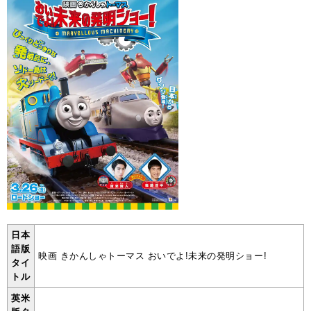
日本
語版
映画 きかんしゃトーマス おいでよ!未来の発明ショー!
タイ
トル
英米