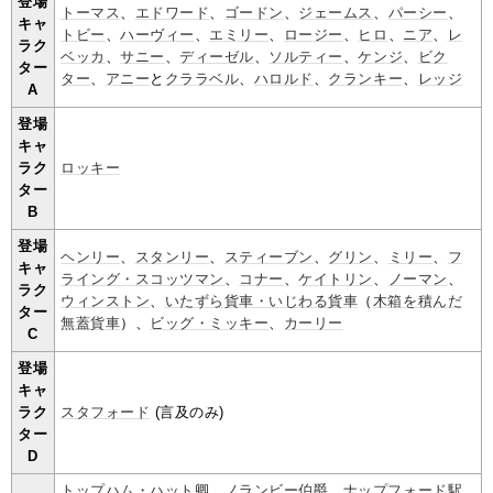
登場
トーマス
、
エドワード
、
ゴードン
、
ジェームス
、
パーシー
、
キャ
トビー
、
ハーヴィー
、
エミリー
、
ロージー
、
ヒロ
、
ニア
、
レ
ラク
ベッカ
、
サニー
、
ディーゼル
、
ソルティー
、
ケンジ
、
ビク
ター
ター
、
アニー
と
クララベル
、
ハロルド
、
クランキー
、
レッジ
A
登場
キャ
ラク
ロッキー
ター
B
登場
ヘンリー
、
スタンリー
、
スティーブン
、
グリン
、
ミリー
、
フ
キャ
ライング・スコッツマン
、
コナー
、
ケイトリン
、
ノーマン
、
ラク
ウィンストン
、
いたずら貨車・いじわる貨車
（
木箱を積んだ
ター
無蓋貨車
）、
ビッグ・ミッキー
、
カーリー
C
登場
キャ
ラク
スタフォード
(言及のみ)
ター
D
トップハム・ハット卿
、
ノランビー伯爵
、
ナップフォード駅