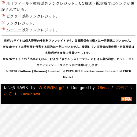
*5
ホリフィールド教授
以外ノンクレジット。CS放送・配信版では
ケンジ
が併
記されている。
*6
ビクター
以外ノンクレジット。
*7
ノンクレジット。
*8
バーニー
以外ノンクレジット。
当Webサイトは個人管理の非営利ファンサイトです。各種関係会社様とは一切関係ございません。
当Webサイトは著作権を侵害する目的は一切ございません。使用している画像の著作権・肖像権等は
各権利所有者様に帰属いたします。
当Webサイト上の『汽車のえほん』および『きかんしゃトーマス』における著作権は、ヒット・エン
タティンメント・リミテッドに帰属いたします。
© 2026 Gullane (Thomas) Limited. © 2026 HIT Entertainment Limited. © 2026
Mattel.
レンタルWIKI by
WIKIWIKI.jp*
/ Designed by
Olivia
/
広告につ
いて
/
zawazawa