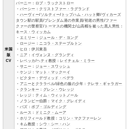
バーニー
：
ロブ・ラックストロー
・
パーシー
：
クリストファー・ラグランド
・
ハーヴィー
/
ソルティー
/
トップハム・ハット卿
/
ヴィカーズ
タウン駅の駅員
/
ブレンダム港の作業員
/
初老の男性
/
ファー
クァーの警察官
/
トーマスの機関士
/
山高帽を被った黒人男性
：
キース・ウィッカム
・
エミリー
：
ジュール・デ・ヨング
・
ロージー
：
ニコラ・ステープルトン
米国
・
ヒロ
：
伊川東吾
版
・
ニア
：
イヴォンヌ・グランディ
CV
・
レベッカ
/
ヘティ教授
：
レイチェル・ミラー
・
サニー
：
ジョー・スワッシュ
・
ケンジ
：
マット・マックーイ
・
ビクター
：
デヴィッド・ベデラ
・
アニー
と
クララベル
/
緑色の服の少年
：
テレサ・ギャラガー
・
クランキー
：
グレン・ウレッジ
・
レッジ
：
ティム・ウィットノール
・
ノランビー伯爵
：
マイク・グレイディ
・
バズ
：
ボブ・ゴルディング
・
ルース
：
ドミニク・ムーア
・
ホリフィールド教授
：
コリン・マクファーレン
・
キム教授
：
シウ・シー・ハン