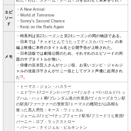
れた！行け、
スチーム・チーム
！力を合わせて未来を守れ！
・
A New Arrival
エピ
・
World of Tomorrow
ソー
・
Sonny's Second Chance
ド
・
Kenji on the Rails Again
・時系列は
第23シーズン
と
第24シーズン
の間の物語である。
・日本では『
チャオ!とんでうたってディスカバリー!!
』の本
編上映後に本作のタイトル名と公開予告が上映された。
・日本語版では劇場公開のため、それぞれのエピソードの邦
メモ
題のサブタイトルが無い。
・俳優の
賀来賢人
さんが
ケンジ
役、お笑いコンビ・ジャルジ
ャルの
後藤淳平
さんが
サニー
役としてゲスト声優に起用され
*1
た
。
・
トーマス
：
ジョン・ハスラー
・
エドワード
/
ゴードン
/
ハーヴィー
/
ソルティー
/
ハロルド
/
トッ
プハム・ハット卿
/
ブレンダム港の作業員
/
ヴィカーズタウン駅
の駅員
/
ファークァーの警察官
/
トーマスの機関士
/
山高帽を
被った黒人男性
：
キース・ウィッカム
・
ジェームス
/
トビー
/
ナップフォード駅長
/
フリードリヒ教授
/
バーニー
：
ロブ・ラックストロー
・
パーシー
：
ナイジェル・ピルキントン