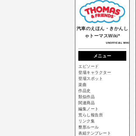
汽車のえほん・きかんし
ゃトーマスWiki*
UNOFFICIAL WIKI
メニュー
エピソード
登場キャラクター
登場スポット
楽曲
作品史
類似作品
関連商品
編集ノート
荒らし報告所
リンク集
整形ルール
表組テンプレート