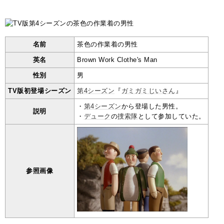
名前
茶色の作業着の男性
英名
Brown Work Clothe's Man
性別
男
TV版初登場シーズン
第4シーズン
『
ガミガミじいさん
』
・
第4シーズン
から登場した男性。
説明
・
デューク
の
捜索隊
として参加していた。
参照画像