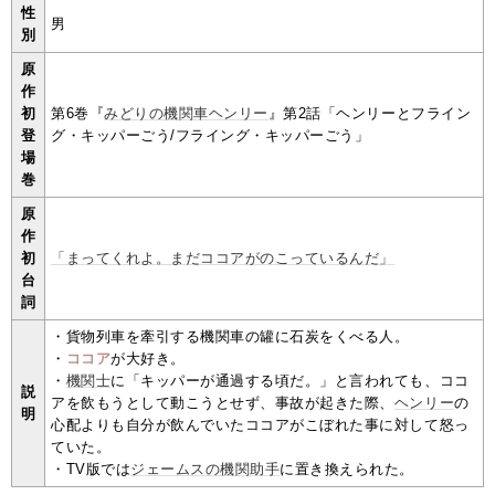
性
男
別
原
作
初
第6巻『
みどりの機関車ヘンリー
』第2話「ヘンリーとフライン
登
グ・キッパーごう/フライング・キッパーごう」
場
巻
原
作
初
「まってくれよ。まだココアがのこっているんだ」
台
詞
・貨物列車を牽引する機関車の罐に石炭をくべる人。
・
ココア
が大好き。
・
機関士
に「キッパーが通過する頃だ。」と言われても、ココ
説
アを飲もうとして動こうとせず、事故が起きた際、
ヘンリー
の
明
心配よりも自分が飲んでいたココアがこぼれた事に対して怒っ
ていた。
・TV版では
ジェームスの機関助手
に置き換えられた。