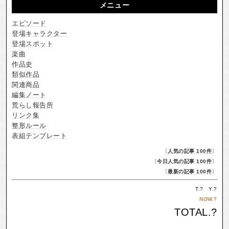
メニュー
エピソード
登場キャラクター
登場スポット
楽曲
作品史
類似作品
関連商品
編集ノート
荒らし報告所
リンク集
整形ルール
表組テンプレート
〔
人気の記事 100件
〕
〔
今日人気の記事 100件
〕
〔
最新の記事 100件
〕
T.
?
Y.
?
NOW.
?
TOTAL.
?