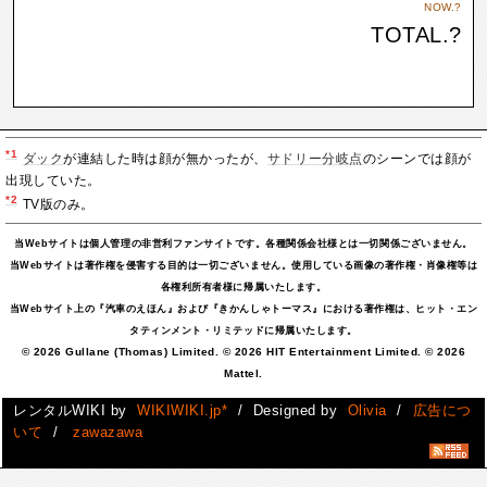
NOW.
?
TOTAL.
?
*1
ダック
が連結した時は顔が無かったが、
サドリー分岐点
のシーンでは顔が
出現していた。
*2
TV版のみ。
当Webサイトは個人管理の非営利ファンサイトです。各種関係会社様とは一切関係ございません。
当Webサイトは著作権を侵害する目的は一切ございません。使用している画像の著作権・肖像権等は
各権利所有者様に帰属いたします。
当Webサイト上の『汽車のえほん』および『きかんしゃトーマス』における著作権は、ヒット・エン
タティンメント・リミテッドに帰属いたします。
© 2026 Gullane (Thomas) Limited. © 2026 HIT Entertainment Limited. © 2026
Mattel.
レンタルWIKI by
WIKIWIKI.jp*
/ Designed by
Olivia
/
広告につ
いて
/
zawazawa