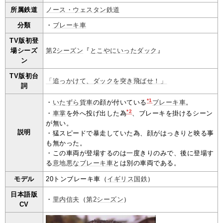
所属鉄道
ノース・ウェスタン鉄道
分類
・
ブレーキ車
TV版初登
場シーズ
第2シーズン
『
とこやにいったダック
』
ン
TV版初台
「追っかけて、ダックを突き飛ばせ！」
詞
*1
・
いたずら貨車
の顔が付いている
ブレーキ車
。
*2
・
車掌
を外へ投げ出した為
、ブレーキを掛けるシーン
が無い。
説明
・猛スピードで暴走していた為、顔がはっきりと映る事
も無かった。
・この車両が登場するのは一度きりのみで、後に登場す
る
意地悪なブレーキ車
とは別の車両である。
モデル
20トンブレーキ車（
イギリス国鉄
）
日本語版
・
里内信夫
（
第2シーズン
）
CV