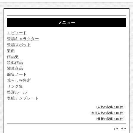
メニュー
エピソード
登場キャラクター
登場スポット
楽曲
作品史
類似作品
関連商品
編集ノート
荒らし報告所
リンク集
整形ルール
表組テンプレート
〔
人気の記事 100件
〕
〔
今日人気の記事 100件
〕
〔
最新の記事 100件
〕
T.
?
Y.
?