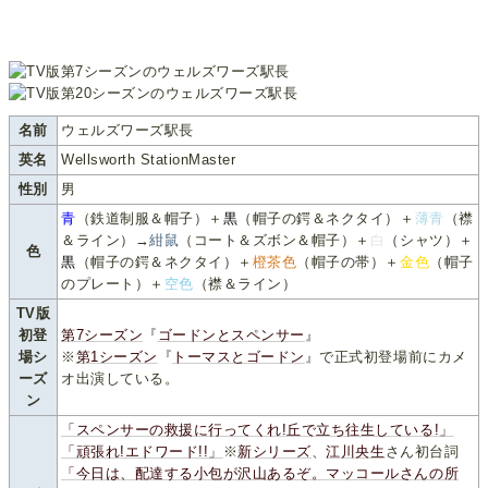
名前
ウェルズワーズ駅長
英名
Wellsworth StationMaster
性別
男
青
（鉄道制服＆帽子）＋
黒
（帽子の鍔＆ネクタイ）＋
薄青
（襟
＆ライン）→
紺鼠
（コート＆ズボン＆帽子）＋
白
（シャツ）＋
色
黒
（帽子の鍔＆ネクタイ）＋
橙茶色
（帽子の帯）＋
金色
（帽子
のプレート）＋
空色
（襟＆ライン）
TV版
初登
第7シーズン
『
ゴードンとスペンサー
』
場シ
※
第1シーズン
『
トーマスとゴードン
』で正式初登場前にカメ
ーズ
オ出演している。
ン
「スペンサーの救援に行ってくれ!丘で立ち往生している!」
「頑張れ!エドワード!!」
※
新シリーズ
、
江川央生
さん初台詞
「今日は、配達する小包が沢山あるぞ。マッコールさんの所