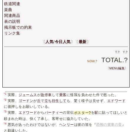
鉄道関連
楽曲
関連商品
表の説明
掲示板での約束
リンク集
〔
人気
/
今日人気
〕〔
最新
〕
T.
?
Y.
?
TOTAL.
?
NOW.
?
〔
MENU編集
〕
*1
実際、
ジェームス
が
急停車
して
乗客
に怪我を負わせた件で怒った。
*2
実際、
ゴードン
が
丘
で
立ち往生して
も、驚く様子は見せず、
エドワード
に後押しをお願いしている。
*3
実際、
エドワード
から
パーティー
の宣伝
ポスター
?
を
駅
に貼ってほしいと
頼まれた時は、快く了承し、客寄せに協力していた。
*4
悪気があったわけではないが、
ヘンリー
は彼の笛を『
恐怖の貨車の音
』
と勘違いした。