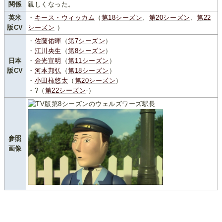
関係
親しくなった。
英米
・
キース・ウィッカム
（
第18シーズン
、
第20シーズン
、
第22
版CV
シーズン
-）
・
佐藤佑暉
（
第7シーズン
）
・
江川央生
（
第8シーズン
）
日本
・
金光宣明
（
第11シーズン
）
版CV
・
河本邦弘
（
第18シーズン
）
・
小田柿悠太
（
第20シーズン
）
・?（
第22シーズン
-）
参照
画像