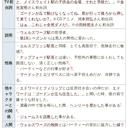
TV初
と、メイスウェイト駅の子供会の会場、それと学校だ。」
※
金
台詞
光宣明
さん初台詞
「ゴードンが丘で動けなくなってね、君が行って後ろから押し
て来てくれないか?」
※CGアニメ、
河本邦弘
さん初台詞
「はぁ…これじゃ全然ダメだ!」
※
小田柿悠太
さん初台詞
・
ウェルズワーズ駅
の管理者。
説明
・
第18シーズン
からは黒人の男性に変わった。
・
エルスブリッジ駅長
と同様、とても真面目で、危険走行に敏
*1
感
。
・
ナップフォード駅長
とは違い、予想外の事態に出くわしても
*2
性格
困惑しない、清く正しい性格
。
*3
・パーティーなどの行事が好き
。
・
マードック
と
エリザベス
に比べ若干控えめだが、冷静であ
る。
他キ
・
エドワード
と
フィリップ
とは近所付き合いの仲だが、
エド
ャラ
ワード
は
「ゴードンが立ち往生した。」
と聞いた時、彼の前で
クタ
嫌そうな顔をした。
*
ーと
・濃霧の中で笛を鳴らした際、
ヘンリー
を
脅かした
事がある
4
の関
。
係
・
ジェームス
を
説教した
事がある。
人間
・
ウェルズワーズの牧師
とはパーティーの宣伝に協力した
縁
で