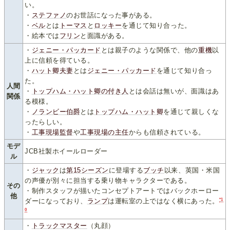
い。
・
ステファノ
のお世話になった事がある。
・
ベル
とは
トーマス
と
ロッキー
を通じて知り合った。
・絵本では
フリン
と面識がある。
・
ジェニー・パッカード
とは親子のような関係で、他の
重機
以
上に信頼を得ている。
・
ハット卿夫
妻
とは
ジェニー・パッカード
を通じて知り合っ
た。
人間
・
トップハム・ハット卿の付き人
とは会話は無いが、面識はあ
関係
る模様。
・
ノランビー伯爵
とは
トップハム・ハット卿
を通じて親しくな
ったらしい。
・
工事現場監督
や
工事現場の主任
からも信頼されている。
モデ
JCB社製ホイールローダー
ル
・
ジャック
は
第15シーズン
に登場する
ブッチ
以来、英国・米国
の声優が別々に担当する乗り物キャラクターである。
その
・制作スタッフが描いたコンセプトアートではバックホーロー
他
*1
ダーになっており、
ランプ
は運転室の上ではなく横にあった。
0
・
トラックマスター
（丸顔）