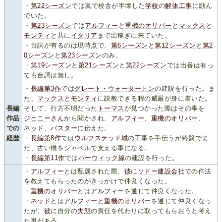
・
第22シーズン
では嵐で校舎が半壊した
学校
の
解体工事
に励ん
でいた。
・
第23シーズン
では
アルフィー
と
重機のオリバー
と
マックス
と
モンティ
と共に
イタリア
まで出稼ぎに来ていた。
・台詞が有るのは現時点で、
第6シーズン
と
第12シーズン
と
第2
0シーズン
と
第23シーズン
のみ。
・
第19シーズン
と
第21シーズン
と
第22シーズン
では出番は有っ
ても台詞は無し。
・
長編第3作
では
グレート・ウォータートン
の建設を行った。ま
た、
マックス
と
モンティ
に説教できる程の威厳が身に着いた。
長編
そして、行方不明だった
トーマス
が見つかった際はその事を
作品
ジェニーさん
から聞かされ、
アルフィー
、
重機のオリバー
、
での
ネッド
、
バスター
に伝えた。
経歴
・
長編第8作
では
ウルフステッド城
の工事を手伝うが終盤でま
た、古い橋をシャベルで支える事になる。
・
長編第11作
では
ハーウィック線
の建設を行った。
・
アルフィー
とは配属された際、
彼
に
ソドー建設会社
での作法
を教えてもらったのがきっかけで仲良くなった。
・
重機のオリバー
とは
アルフィー
を通じて仲良くなった。
・
ネッド
とは
アルフィー
と
重機のオリバー
を通じて仲良くなっ
たが、
彼
に自分の
失態
の責任を代わりに取ってもらおうと考え
た事がある。