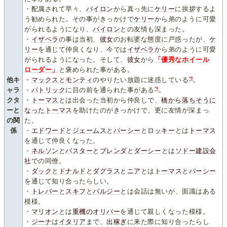
・配属されて早々、
バイロン
から真っ先に
ケリー
に挨拶するよ
う勧められた。その事がきっかけで
ケリー
から弟のように可愛
がられるようになり、
バイロン
との友情も深まった。
・
イザベラ
の事は当初、
彼女
のお転婆な態度に戸惑ったが、
ケ
リー
を通じて仲良くなり、今では
イザベラ
から弟のように可愛
がられるようになった。そして、
彼女
から
「優秀なホイール
ローダー」
と褒められた事がある。
*8
他キ
・
マックス
と
モンティ
のやりたい放題に迷惑している
。
*9
ャラ
・
パトリック
に目の前を通られた事がある
。
クタ
・
トーマス
とは出会った当初から仲良しで、
橋から落ちそうに
ーと
なった
トーマス
を助けたのがきっかけで、更に友情が深まっ
の関
た。
係
・
エドワード
と
ジェームス
と
パーシー
と
ロッキー
とは
トーマス
を通じて仲良くなった。
・
ネルソン
と
バスター
と
ブレンダ
と
ダーシー
とは
ソドー建設会
社
での同僚。
・
ダック
と
ドナルド
と
ダグラス
と
ニア
とは
トーマス
と
パーシー
を通じて知り合ったらしい。
・
トレバー
と
スキフ
と
バルジー
とは会話は無いが、面識はある
模様。
・
マリオン
とは
重機のオリバー
を通じて親しくなった模様。
・
ジーナ
は
イタリア
まで、
出稼ぎ
に来た際に知り合ったらし