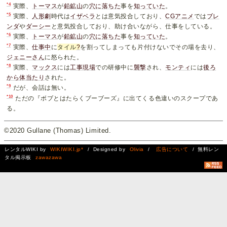
*4
実際、
トーマス
が
鉛鉱山
の
穴に落ちた
事を
知っていた
。
*5
実際、
人形劇
時代は
イザベラ
とは意気投合しており、
CGアニメ
では
ブレ
ンダ
や
ダーシー
と意気投合しており、助け合いながら、仕事をしている。
*6
実際、
トーマス
が
鉛鉱山
の
穴に落ちた
事を
知っていた
。
*7
実際、
仕事中
に
タイル
?
を割ってしまっても片付けないでその場を去り、
ジェニーさん
に怒られた。
*8
実際、
マックス
には
工事現場
での研修中に
襲撃
され、
モンティ
には
後ろ
から体当たり
された。
*9
だが、会話は無い。
*10
ただの『ボブとはたらくブーブーズ』に出てくる色違いのスクープであ
る。
©2020 Gullane (Thomas) Limited.
レンタルWIKI by
WIKIWIKI.jp*
/ Designed by
Olivia
/
広告について
/ 無料レン
タル掲示板
zawazawa