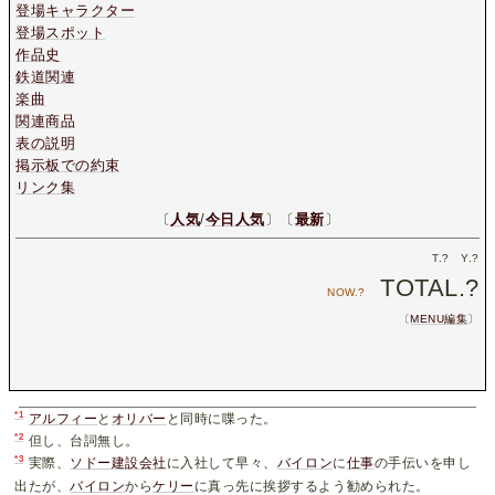
登場キャラクター
登場スポット
作品史
鉄道関連
楽曲
関連商品
表の説明
掲示板での約束
リンク集
〔
人気
/
今日人気
〕〔
最新
〕
T.
?
Y.
?
TOTAL.
?
NOW.
?
〔
MENU編集
〕
*1
アルフィー
と
オリバー
と同時に喋った。
*2
但し、台詞無し。
*3
実際、
ソドー建設会社
に入社して早々、
バイロン
に
仕事
の手伝いを申し
出たが、
バイロン
から
ケリー
に真っ先に挨拶するよう勧められた。