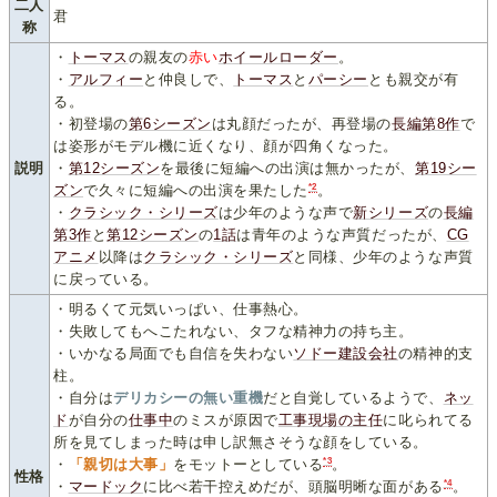
二人
君
称
・
トーマス
の親友の
赤い
ホイールローダー
。
・
アルフィー
と仲良しで、
トーマス
と
パーシー
とも親交が有
る。
・初登場の
第6シーズン
は丸顔だったが、再登場の
長編第8作
で
は姿形がモデル機に近くなり、顔が四角くなった。
説明
・
第12シーズン
を最後に短編への出演は無かったが、
第19シー
*2
ズン
で久々に短編への出演を果たした
。
・
クラシック・シリーズ
は少年のような声で
新シリーズ
の
長編
第3作
と
第12シーズン
の
1話
は青年のような声質だったが、
CG
アニメ
以降は
クラシック・シリーズ
と同様、少年のような声質
に戻っている。
・明るくて元気いっぱい、仕事熱心。
・失敗してもへこたれない、タフな精神力の持ち主。
・いかなる局面でも自信を失わない
ソドー建設会社
の精神的支
柱。
・自分は
デリカシーの無い重機
だと自覚しているようで、
ネッ
ド
が自分の
仕事中
のミスが原因で
工事現場の主任
に叱られてる
所を見てしまった時は申し訳無さそうな顔をしている。
*3
・
「親切は大事」
をモットーとしている
。
性格
*4
・
マードック
に比べ若干控えめだが、頭脳明晰な面がある
。