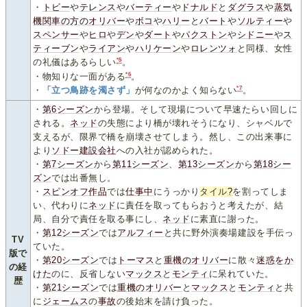
・
トビー
や
テレンス
や
バーティー
や
ドナルド
と
ダグラス
や
蒸気
機関車の方のオリバー
や
ボコ
や
ハリー
と
バート
や
ソルティー
や
スペンサー
や
ヒロ
や
デン
や
ダート
や
パクストン
や
シドニー
や
ス
ティーブン
や
ライアン
や
ハリケーン
や
ロレンツォ
と同様、女性
*5
の礼儀はあるらしい
。
*6
・物知りな一面がある
。
*7
・
「立つ鳥跡を濁さず」
が何なのかよく知らない
。
・
第6シーズン
から登場。そして現場について早速たらい回しに
される。
ネッド
の失態により橋が壊れそうになり、シャベルで
支えるが、限界で橋を崩壊させてしまう。然し、この出来事に
より
ソドー建設会社
への入社が認められた。
・
第7シーズン
から
第11シーズン
、
第13シーズン
から
第18シー
ズン
では出番無し。
・
スピンオフ作品
では
仕事中
にうっかり
タイル
?
を割ってしま
い、代わりに
ネッド
に責任を取ってもらおうと考えたが、結
局、自分で責任を取る事にし、
ネッド
に素直に謝った。
・
第12シーズン
では
アルフィー
と共に野外演奏場建設を手伝っ
TV
ていた。
版で
・
第20シーズン
では
トーマス
と
重機のオリバー
に散々
迷惑をか
の経
けた
のに、反省しない
マックス
と
モンティ
に呆れていた。
歴
・
第21シーズン
では
重機のオリバー
と
マックス
と
モンティ
と共
に
ジェームス
の
事
故
の後始末を請け負った。