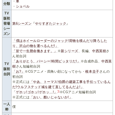
・
車
分類
・
ショベル
TV
版初
登場
第6シーズン
『
やりすぎたジャック
』
シー
ズン
「僕はホイールローダーのジャック!荷物を積んだり降ろした
り、沢山の物を運べるんだ!」
「皆で一生懸命働きます。」
※
新シリーズ
、長編、
中西英樹
さ
ん初台詞
「ありがとう、パーシー!時間ピッタリだ!」
※合成作品、
中西英
TV
樹
さん短編初台詞
版初
「お?」
※CGアニメ・四角い顔になってから・
根本圭子
さんの
台詞
初台詞
※正式には
「やあ、トーマス!伯爵の建築工事を手伝っているん
だ!ウルフステッド城を建て直してるんだよ!」
*1
「
ゲホッ!ゴホッ!ゲホッ…!」
※CGアニメ短編初台詞
※正式には
「おい、酷いじゃないか!」
一人
僕
称