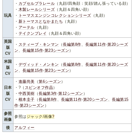
・
カプセルプラレール
（丸顔/四角顔：笑顔/踏ん張っている顔）
・
木製レールシリーズ
（丸顔＆四角い顔）
玩具
・
トーマスエンジンコレクションシリーズ
（丸顔）
・
新トーマスとなかまたち
（丸顔）
・
アーテル
（丸顔）
・
テイクンプレイ
（丸顔＆四角い顔）
英国
・
スティーブ・キンマン
（
長編第8作
、
長編第11作
-
第20シーズ
版
ン
、
長編第15作
-
第23シーズン
）
CV
米国
・
デヴィッド・メンキン
（
長編第8作
、
長編第11作
-
第20シーズ
版
ン
、
長編第15作
-
第23シーズン
）
CV
・
進藤尚美
（
第6シーズン
）
日本
・?（
スピンオフ作品
）
版
・
中西英樹
（
長編第3作
-
第12シーズン
）
CV
・
根本圭子
（
長編第8作
、
長編第11作
-
第20シーズン
、
長編第15
作
-
第23シーズン
）
参照
参照は
ジャック/画像
?
画像
後
アルフィー