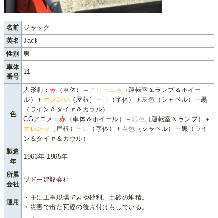
名前
ジャック
英名
Jack
性別
男
車体
11
番号
人形劇：
赤
（車体）＋
クリーム色
（運転室＆ランプ＆ホイー
ル）＋
オレンジ
（屋根）＋
白
（字体）＋
灰色
（シャベル）＋
黒
（ライン＆タイヤ＆カウル）
色
CGアニメ：
赤
（車体＆ホイール）＋
銀色
（運転室＆ランプ）＋
オレンジ
（屋根）＋
白
（字体）＋
灰色
（シャベル）＋
黒
（ライ
ン＆タイヤ＆カウル）
製造
1963年-1965年
年
所属
ソドー建設会社
会社
・主に工事現場で岩や砂利、土砂の堆積。
運用
・災害で出た瓦礫の後片付けもしている。