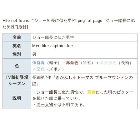
File not found: "ジョー船長に似た男性.png" at page "ジョー船長に似
た男性"
[添付]
名前
ジョー船長に似た男性
英名
Men like captain Joe
性別
男
薄群青
（帽子）＋
赤銅色
（半袖）＋
蕎麦切色
（長袖）
色
＋
空色
（ズボン）
TV版初登場
長編第7作『
きかんしゃトーマス ブルーマウンテンの
シーズン
謎
』
・
ジョー船長
に似た男性で、
黄色
だった
頃の
ビクター
説明
を載せた船に乗っていた。
・
同一人物
かは不明である。