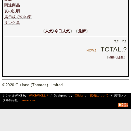
関連商品
表の説明
掲示板での約束
リンク集
〔
人気
/
今日人気
〕〔
最新
〕
T.
?
Y.
?
TOTAL.
?
NOW.
?
〔
MENU編集
〕
©2020 Gullane (Thomas) Limited.
レンタルWIKI by
WIKIWIKI.jp*
/ Designed by
Olivia
/
広告について
/ 無料レン
タル掲示板
zawazawa