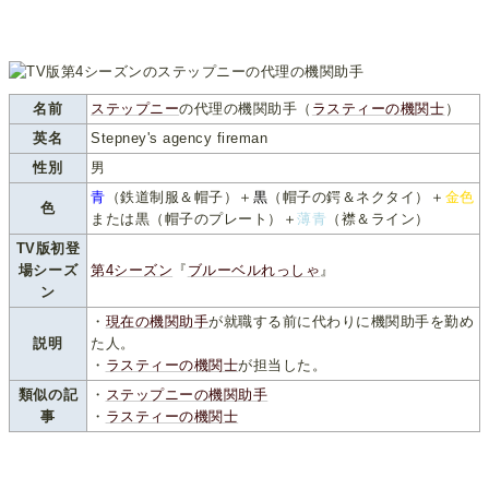
名前
ステップニー
の代理の機関助手（
ラスティーの機関士
）
英名
Stepney's agency fireman
性別
男
青
（鉄道制服＆帽子）＋
黒
（帽子の鍔＆ネクタイ）＋
金色
色
または黒（帽子のプレート）＋
薄青
（襟＆ライン）
TV版初登
場シーズ
第4シーズン
『
ブルーベルれっしゃ
』
ン
・
現在の機関助手
が就職する前に代わりに機関助手を勤め
説明
た人。
・
ラスティーの機関士
が担当した。
類似の記
・
ステップニーの機関助手
事
・
ラスティーの機関士