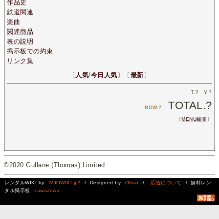
作品史
鉄道関連
楽曲
関連商品
表の説明
掲示板での約束
リンク集
〔
人気
/
今日人気
〕〔
最新
〕
T.
?
Y.
?
TOTAL.
?
NOW.
?
〔
MENU編集
〕
©2020 Gullane (Thomas) Limited.
レンタルWIKI by
WIKIWIKI.jp*
/ Designed by
Olivia
/
広告について
/ 無料レン
タル掲示板
zawazawa