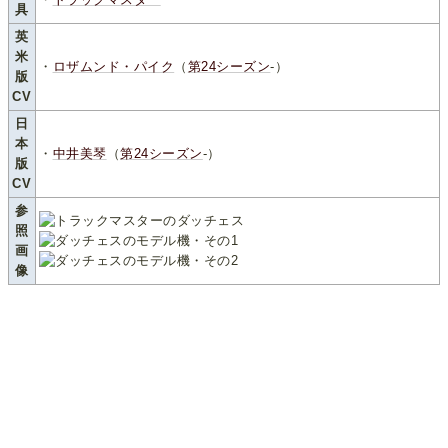
具
英
米
・
ロザムンド・パイク
（
第24シーズン
-）
版
CV
日
本
・
中井美琴
（
第24シーズン
-）
版
CV
参
照
画
像