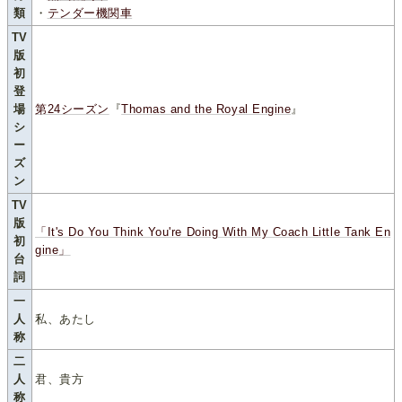
類
・
テンダー機関車
TV
版
初
登
場
第24シーズン
『
Thomas and the Royal Engine
』
シ
ー
ズ
ン
TV
版
「It's Do You Think You're Doing With My Coach Little Tank En
初
gine」
台
詞
一
人
私、あたし
称
二
人
君、貴方
称