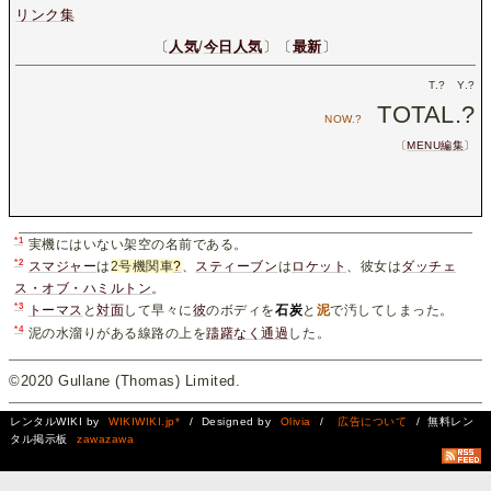
リンク集
〔
人気
/
今日人気
〕〔
最新
〕
T.
?
Y.
?
TOTAL.
?
NOW.
?
〔
MENU編集
〕
*1
実機にはいない架空の名前である。
*2
スマジャー
は
2号機関車
?
、
スティーブン
は
ロケット
、彼女は
ダッチェ
ス・オブ・ハミルトン
。
*3
トーマス
と
対面
して早々に
彼
のボディを
石炭
と
泥
で汚してしまった。
*4
泥の水溜りがある線路の上を
躊躇なく通過
した。
©2020 Gullane (Thomas) Limited.
レンタルWIKI by
WIKIWIKI.jp*
/ Designed by
Olivia
/
広告について
/ 無料レン
タル掲示板
zawazawa