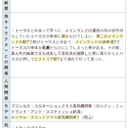
経
歴
他
キ
ャ
・
トーマス
と出会って早々に、
メインランドの運河
の先の信号待
ラ
ちしていた
トーマス
の車体に
泥
をかけてしまい、
第二のメインラ
ク
ンドの駅
?
で再び
トーマス
と出会う、
メインランドの操車場
?
で
タ
トーマス
の車体を
石炭
だらけにしてしまった事がある。その後、
ー
真ん中の線路で立ち往生して安全弁が故障した
際に後ろから
トー
と
マス
が押して
ビクトリア駅
?
まで連れて行って貰った。
の
関
係
人
間
関
係
モ
プリンセス・コロネーションクラス蒸気機関車
（
ロンドン・ミッ
デ
ドランド・アンド・スコティッシュ鉄道
）
ル
ロイヤル・スコットクラス蒸気機関車
?
（
同上
）
玩
・
トラックマスター