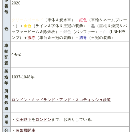
体
2020
番
号
クリームゴールド
（車体＆炭水車）＋
紅色
（車輪＆ネームプレー
ト）＋
金色
（ライン＆字体＆王冠の装飾）＋
黒
（屋根＆煙突＆バ
色
ッファービーム＆除煙板）＋
銀色
（バッファー）＋
白
（LNERラ
ンプ）＋
濃赤
（車台＆王冠の装飾）＋
濃青
（王冠の装飾）
車
軸
4-6-2
配
置
製
造
1937-1948年
年
所
属
ロンドン・ミッドランド・アンド・スコティッシュ鉄道
鉄
道
運
・
女王陛下
を
ロンドン
まで、お送りしている。
用
分
・
蒸気機関車