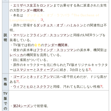
・
エリザベス女王
を
ロンドン
までお乗せする為に派遣された女性
の大型
テンダー機関車
。
・本名は
「ダッチェス・オブ・ラフバラ『The Duchess of
*1
Loughborough』」
。
・原作に登場する
ダッチェス・オブ・ハミルトン
との関連性は不
明。
説
・
マーリン
と
フライング・スコッツマン
と同様のLNERランプを
明
装着している。
・TV版では初の
金色
の
テンダー機関車
。
・彼女の炭水車は
フライング・スコッツマン
の炭水車、機関室は
レベッカ
の機関室を流用している。
・顔に雀斑がついている。
・原作のキャラクターを元に作られたTV版オリジナルキャラクタ
*2
ーは
スマジャー
と
スティーブン
に続き、3台目となる
。
・
ゴードン
と
ネッド
と
アシマ
に比べ若干控えめだが、ドジな面が
性
*3
ある
。
格
*4
・
ウィフ
と
ヒロ
と
スクラフ
と同様、汚れても気にしない性格
。
TV
版
で
・
第24シーズン
で初登場。
の