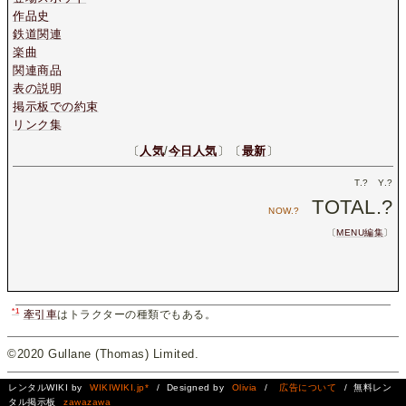
作品史
鉄道関連
楽曲
関連商品
表の説明
掲示板での約束
リンク集
〔
人気
/
今日人気
〕〔
最新
〕
T.
?
Y.
?
TOTAL.
?
NOW.
?
〔
MENU編集
〕
*1
牽引車
はトラクターの種類でもある。
©2020 Gullane (Thomas) Limited.
レンタルWIKI by
WIKIWIKI.jp*
/ Designed by
Olivia
/
広告について
/ 無料レン
タル掲示板
zawazawa