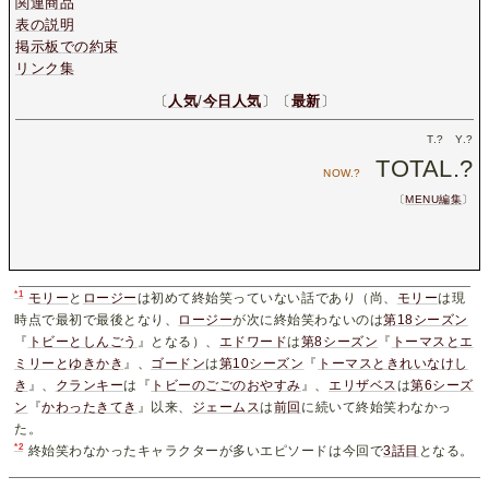
関連商品
表の説明
掲示板での約束
リンク集
〔
人気
/
今日人気
〕〔
最新
〕
T.
?
Y.
?
TOTAL.
?
NOW.
?
〔
MENU編集
〕
*1
モリー
と
ロージー
は初めて終始笑っていない話であり（尚、
モリー
は現
時点で最初で最後となり、
ロージー
が次に終始笑わないのは
第18シーズン
『
トビーとしんごう
』となる）、
エドワード
は
第8シーズン
『
トーマスとエ
ミリーとゆきかき
』、
ゴードン
は
第10シーズン
『
トーマスときれいなけし
き
』、
クランキー
は『
トビーのごごのおやすみ
』、
エリザベス
は
第6シーズ
ン
『
かわったきてき
』以来、
ジェームス
は
前回
に続いて終始笑わなかっ
た。
*2
終始笑わなかったキャラクターが多いエピソードは今回で
3話
目
となる。