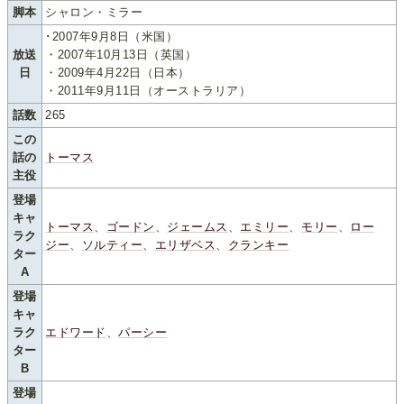
脚本
シャロン・ミラー
･2007年9月8日（米国）
放送
・2007年10月13日（英国）
日
・2009年4月22日（日本）
・2011年9月11日（オーストラリア）
話数
265
この
話の
トーマス
主役
登場
キャ
トーマス
、
ゴードン
、
ジェームス
、
エミリー
、
モリー
、
ロー
ラク
ジー
、
ソルティー
、
エリザベス
、
クランキー
ター
A
登場
キャ
ラク
エドワード
、
パーシー
ター
B
登場