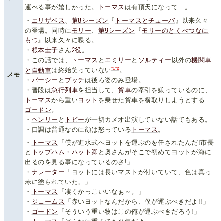
運べる事が嬉しかった。
トーマス
は有頂天になって…。
・
エリザベス
、
第8シーズン
『
トーマスとチューバ
』以来久々
の登場。同時に
モリー
、
第9シーズン
『
モリーのとくべつなに
もつ
』以来久々に喋る。
・
根本圭子
さん
2
役
。
・この話では、
トーマス
と
エミリー
と
ソルティー
以外の
機
関
車
*1
*2
と
自動車
は終始笑っていない
。
メモ
・
パーシー
と
ブッチ
は後ろ姿のみ登場。
・普段は
急行列車
を担当して、
貨車
の牽引を嫌っているのに、
トーマス
から重い
ヨット
を乗せた貨車を横取りしようとする
ゴードン
。
・
ヘンリー
と
トビー
が一切カメオ出演していない話でもある。
・口調は普通なのに顔は怒っている
トーマス
。
・
トーマス
「僕が進水式へヨットを運ぶのを任されたんだ!市長
と
トップハム・ハット卿
と奥さんがそこで初めてヨットが海に
出るのを見る事になっているのさ!」
・
ナレーター
「ヨットには長いマストが付いていて、色は真っ
赤に塗られていた。」
・
トーマス
「凄くかっこいいなぁ～。」
・
ジェームス
「赤いヨットなんだから、僕が運ぶべきだよ!!」
・
ゴードン
「そういう重い物はこの俺が運ぶべきだろう!」