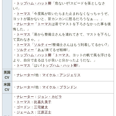
・
トップハム・ハット卿
「危ないぞ!スピードを落としなさ
い!」
・
トーマス
「今度風が吹いたらまた止まれなくなっちゃうぞ。
ヨットが届かないと、皆カンカンに怒るだろうなぁ…。」
・
ナレーター
「
トーマス
は港でマストを下ろさなかった事を後
悔した。」
・
トーマス
「港から整備士さんを連れてきて、マストを下ろし
て貰わなきゃ。」
・
トーマス
「
ソルティー
!整備士さんはもう到着してるかい?」
・
ソルティー
「あぁ!来てるぜ相棒!」
・
トップハム・ハット卿
「
トーマス
。ヨットの帆で風を浮ける
より、自分で走るほうが良いと分かったようだな。」
・
トーマス
「はい!
トップハム・ハット卿
!」
英国
・
ナレーター
/他：
マイケル・アンジェリス
CV
米国
・
ナレーター
/他：
マイケル・ブランドン
CV
・
ナレーター
：
ジョン・カビラ
・
トーマス
：
比嘉久美子
・
ゴードン
：
三宅健太
・
ジェームス
：
江原正士