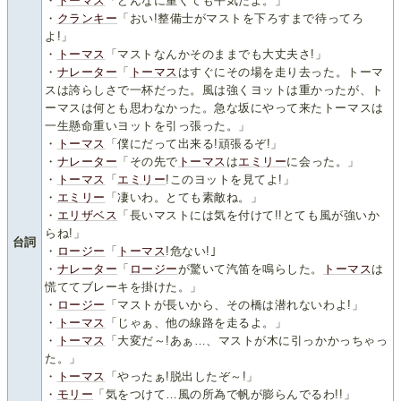
・
トーマス
「どんなに重くても平気だよ。」
・
クランキー
「おい!整備士がマストを下ろすまで待ってろ
よ!」
・
トーマス
「マストなんかそのままでも大丈夫さ!」
・
ナレーター
「
トーマス
はすぐにその場を走り去った。トーマ
スは誇らしさで一杯だった。風は強くヨットは重かったが、ト
ーマスは何とも思わなかった。急な坂にやって来たトーマスは
一生懸命重いヨットを引っ張った。」
・
トーマス
「僕にだって出来る!頑張るぞ!」
・
ナレーター
「その先で
トーマス
は
エミリー
に会った。」
・
トーマス
「
エミリー
!このヨットを見てよ!」
・
エミリー
「凄いわ。とても素敵ね。」
・
エリザベス
「長いマストには気を付けて!!とても風が強いか
らね!」
台詞
・
ロージー
「
トーマス
!危ない!｣
・
ナレーター
「
ロージー
が驚いて汽笛を鳴らした。
トーマス
は
慌ててブレーキを掛けた。」
・
ロージー
「マストが長いから、その橋は潜れないわよ!」
・
トーマス
「じゃぁ、他の線路を走るよ。」
・
トーマス
「大変だ～!あぁ…、マストが木に引っかかっちゃっ
た。」
・
トーマス
「やったぁ!脱出したぞ～!」
・
モリー
「気をつけて…風の所為で帆が膨らんでるわ!!」