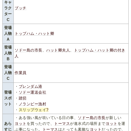
キャ
ラク
ブッチ
ター
C
登場
人物
トップハム・ハット卿
A
登場
ソドー島の市長
、
ハット卿夫人
、
トップハム・ハット卿の付き
人物
人
B
登場
人物
作業員
C
・
ブレンダム港
登場
・
ソドー運送会社
スポ
・
踏切
ット
・
ノランビー漁村
・
スリップウェイ
?
・ある強い風が吹いている日の事、
ソドー島の市長
が新しい
あら
ヨット
を買ったので、
トーマス
が進水式の場所まで
ヨット
を運
すじ
ぶ事になった。
トーマス
はとっても素敵な
ヨット
だったので、