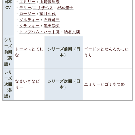
日本
・
エミリー
：
山崎依里奈
CV
・
モリー
/
エリザベス
：
根本圭子
・
ロージー
：
望月久代
・
ソルティー
：
石野竜三
・
クランキー
：
黒田崇矢
・
トップハム・ハット卿
：
納谷六朗
シリ
ーズ
トーマスとてじ
シリーズ前回（日
ゴードンとせんろのしゅ
前回
な
本）
うり
（英
語）
シリ
ーズ
なまいきなビ
シリーズ次回（日
次回
エミリーとゴミあつめ
リー
本）
（英
語）