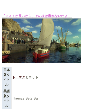
「マストが長いから、その橋は潜れないわよ!」
日本
版タ
トーマス
とヨット
イト
ル
英語
版タ
Thomas Sets Sail
イト
ル