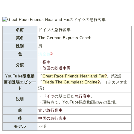
名前
ドイツの急行客車
英名
The German Express Coach
性別
男
*1
色
淡空色
・
客車
分類
・
他国の鉄道車両
YouTube限定動
『
Great Race Friends Near and Far
?
』第2話
画初登場エピソー
『
Frieda The Grumpiest Engine
?
』（※カメオ出
ド
演）
・
ドイツ
の駅に居た
急行客車
。
説明
・現時点で、YouTube限定動画のみの登場。
前
古い急行客車
後
中国の急行客車
モデル
不明