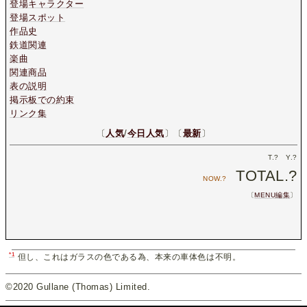
登場キャラクター
登場スポット
作品史
鉄道関連
楽曲
関連商品
表の説明
掲示板での約束
リンク集
〔
人気
/
今日人気
〕〔
最新
〕
T.
?
Y.
?
TOTAL.
?
NOW.
?
〔
MENU編集
〕
*1
但し、これはガラスの色である為、本来の車体色は不明。
©2020 Gullane (Thomas) Limited.