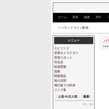
[
ホーム
|
新規
|
編集
|
添付
]
> バラッドライン駅長
メニュー
バ
Last
エピソード
登場キャラクター
登場スポット
作品史
鉄道関連
楽曲
関連商品
表の説明
掲示板での約束
リンク集
〔
人気
/
今日人気
〕〔
最新
〕
T.
?
Y.
?