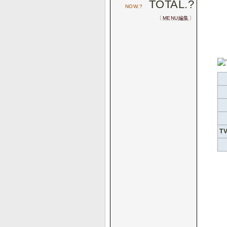
TOTAL.
?
NOW.
?
〔
MENU編集
〕
T