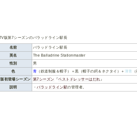
名前
バラッドライン駅長
英名
The Balladrine Stationmaster
性別
男
色
青
（鉄道制服＆帽子）＋黒（帽子の鍔＆ネクタイ）＋
薄青
（
V版初登場シーズン
第7シーズン
『
ベストドレッサーはだれ
』
説明
・
バラッドライン駅
の管理者。