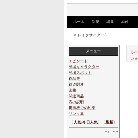
[
ホーム
|
新規
|
編集
|
添付
]
> レイクサイダー3
メニュー
レ
Last
エピソード
登場キャラクター
登場スポット
作品史
鉄道関連
楽曲
関連商品
表の説明
掲示板での約束
リンク集
〔
人気
/
今日人気
〕〔
最新
〕
T.
?
Y.
?