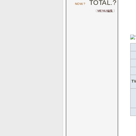
TOTAL.
?
NOW.
?
〔
MENU編集
〕
T