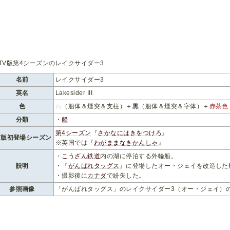
名前
レイクサイダー3
英名
Lakesider III
色
白
（船体＆煙突＆支柱）＋
黒
（船体＆煙突＆字体）＋
赤茶色
分類
・
船
第4シーズン
『
さかなにはきをつけろ
』
V版初登場シーズン
※英国では『
わがままなきかんしゃ
』
・
こうざん鉄道
内の湖に停泊する外輪船。
説明
・『
がんばれタッグス
』に登場したオー・ジェイを改造した
・撮影後に
カナダ
で紛失した。
参照画像
「がんばれタッグス」のレイクサイダー3（オー・ジェイ）