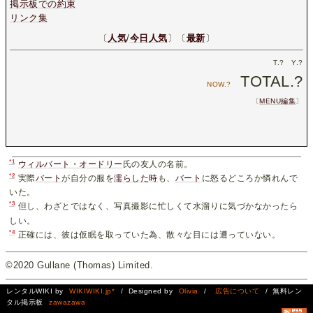
掲示板での約束
リンク集
〔
人気
/
今日人気
〕〔
最新
〕
T.
?
Y.
?
TOTAL.
?
NOW.
?
〔
MENU編集
〕
*1
ウィルバート・オードリー
氏の友人の名前。
*2
実際
バート
が自分の服を
濡らした時
も、
バート
に怒るどころか憐れんで
いた。
*3
但し、わざとではなく、写真撮影に忙しくて水溜りに気づかなかったら
しい。
*4
正確には、彼は仮眠を取っていた為、散々な目には遭っていない。
©2020 Gullane (Thomas) Limited.
レンタルWIKI by
WIKIWIKI.jp*
/ Designed by
Olivia
/
広告について
/ 無料レン
タル掲示板
zawazawa