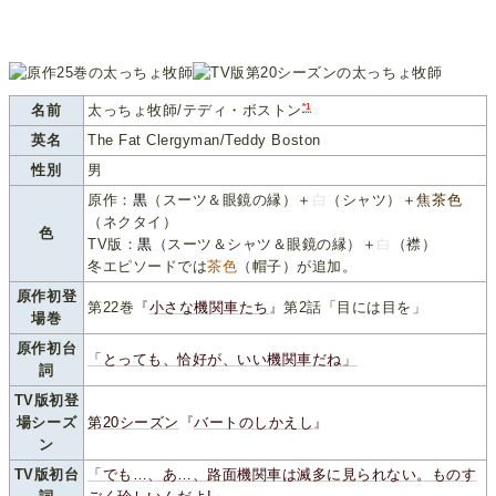
*1
名前
太っちょ牧師/テディ・ボストン
英名
The Fat Clergyman/Teddy Boston
性別
男
原作：
黒
（スーツ＆眼鏡の縁）＋
白
（シャツ）＋
焦茶色
（ネクタイ）
色
TV版：
黒
（スーツ＆シャツ＆眼鏡の縁）＋
白
（襟）
冬エピソードでは
茶色
（帽子）が追加。
原作初登
第22巻『
小さな機関車たち
』第2話「目には目を」
場巻
原作初台
「とっても、恰好が、いい機関車だね」
詞
TV版初登
場シーズ
第20シーズン
『
バートのしかえし
』
ン
TV版初台
「でも…、あ…、路面機関車は滅多に見られない。ものす