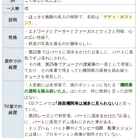
詞
ごく珍しいんだよ!」
一人称
僕
・
ほっそり牧師
の友人の牧師で、名前は「
テディ・ボスト
説明
ン
?
」。
・
エドワード
と
アーサー
と
ファーガス
と
ウィフ
と同様、心
*2
性格
の広い性格
。
・鉄道の写真を撮るのが趣味らしい。
・
第22巻
では
バート
に泥水をかけたお返しに、
バート
に蒸
気でずぶ濡れにされた。
原作での
・その後、
第25巻
で
デューク
の
捜索隊
の一員として登場し
経歴
ており、その体重で埋まってた機関庫の屋根を踏み破り、
デューク
を発見した。
・人形劇には未登場で、彼のポジションに当たる『
機関庫
の屋根を踏み抜いた人
』はいたが、特に牧師と言った説明
はない。
・CGアニメでは
｢路面機関車は滅多に見られない｣
と言っ
TV版での
ていた。
経歴
*3
・
第20シーズン
で初登場。
バート
に
泥水をかけた
お返し
に、
バート
に蒸気でずぶ濡れにされた事がある。
・
トップハム・ハット卿
や
ノランビー伯爵
、
船乗りジョン
とは違い、プロモーション画像が制作されていない。