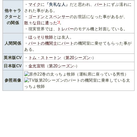
・
マイク
に
「失礼な人」
だと思われ、
バート
にずぶ濡れに
他キャラ
された事がある。
クターと
・
ゴードン
と
スペンサー
のお世話になった事があるが、
*4
の関係
散々な目に遭った
。
・現実世界では、
トレバー
のモデル機と対面している。
・
ほっそり牧師
とは友人。
人間関係
・
バートの機関士
に
バート
の機関室に乗せてもらった事が
ある。
英米版CV
・
トム・ストートン
（
第20シーズン
-）
日本版CV
・
金光宣明
（
第20シーズン
-）
参照画像